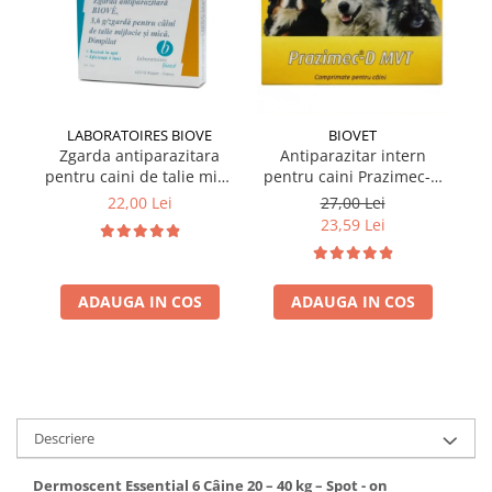
LABORATOIRES BIOVE
BIOVET
Zgarda antiparazitara
Antiparazitar intern
pentru caini de talie mica
pentru caini Prazimec-D
pe
Biove 60 cm
MVT 4 comprimate
22,00 Lei
27,00 Lei
23,59 Lei
ADAUGA IN COS
ADAUGA IN COS
Descriere
Dermoscent Essential 6 Câine 20 – 40 kg – Spot - on