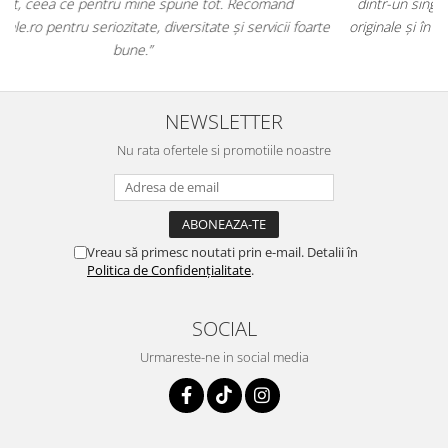
dintr-un singur loc. Livrarea a fost rapidă, iar produsele au fost
e
originale și în termen. Magazin serios, bine organizat și foarte util
pentru orice stăpân de animale.
NEWSLETTER
Nu rata ofertele si promotiile noastre
Vreau să primesc noutati prin e-mail. Detalii în
Politica de Confidențialitate
.
SOCIAL
Urmareste-ne in social media