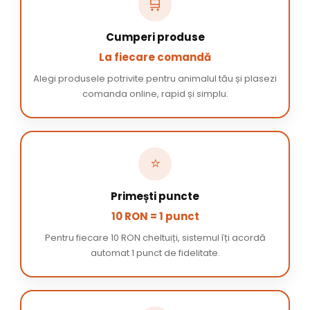
🛒
Cumperi produse
La fiecare comandă
Alegi produsele potrivite pentru animalul tău și plasezi
comanda online, rapid și simplu.
⭐
Primești puncte
10 RON = 1 punct
Pentru fiecare 10 RON cheltuiți, sistemul îți acordă
automat 1 punct de fidelitate.