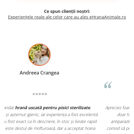
Ce spun clienții noștri:
Experiențele reale ale celor care au ales eHranaAnimale.ro
Madalina Stancea
⭐⭐⭐⭐⭐
Apreciez foarte mult faptul că pe
ehranaanimale.ro
găsesc nu
.
doar hrană, ci și produse din
farmacia veterinară
:
antiparazitare, suplimente și soluții de îngrijire. Este foarte
comod să pot comanda tot ce am nevoie pentru animalul meu
m