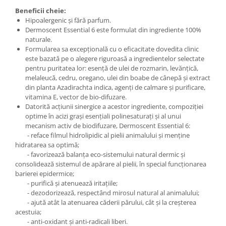
Beneficii cheie:
Hipoalergenic și fără parfum.
Dermoscent Essential 6 este formulat din ingrediente 100%
naturale.
Formularea sa excepțională cu o eficacitate dovedita clinic
este bazată pe o alegere riguroasă a ingredientelor selectate
pentru puritatea lor: esență de ulei de rozmarin, levănțică,
melaleucă, cedru, oregano, ulei din boabe de cânepă și extract
din planta Azadirachta indica, agenți de calmare și purificare,
vitamina E, vector de bio-difuzare.
Datorită acțiunii sinergice a acestor ingrediente, compoziției
optime în acizi grași esențiali polinesaturați și al unui
mecanism activ de biodifuzare, Dermoscent Essential 6:
- reface filmul hidrolipidic al pielii animalului și menține
hidratarea sa optimă;
- favorizează balanța eco-sistemului natural dermic și
consolidează sistemul de apărare al pielii, în special funcționarea
barierei epidermice;
- purifică și atenuează iritațiile;
- dezodorizează, respectând mirosul natural al animalului;
- ajută atât la atenuarea căderii părului, cât și la creșterea
acestuia;
- anti-oxidant și anti-radicali liberi.