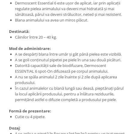
Dermoscent Essential 6 este ușor de aplicat, iar prin aplicații
regulate pielea animalului va deveni mai hidratată și mai
sănătoasă, părul va deveni strălucitor, neted și mai rezistent.
Blana animalului va avea un miros plăcut.
Destinată:
Câinilor între 20 – 40 kg.
Mod de administrare:
A se despărți blana între umăr și gât până pielea este vizibilă.
A se goli conținutul pipetei pe piele în una sau două picături.
Datorită capacității sale de biodifuzare, Dermoscent
ESSENTIAL 6 spot-On difuzează pe corpul animalului.
A nu se spăla animalul 2 zile înainte și 2 zile după aplicarea
produsului.
În cazul animalelor cu blană lungă sau deasă, pieptănați părul
la locul aplicării produsului, pentru a înlătura reziduurile,
permițând astfel o difuzie completă a produsului pe piele.
Formă de prezentare:
Cutie cu 4 pipete.
Dozaj
:
A se aplica o pipetă în fiecare săptămână pentru un tratament