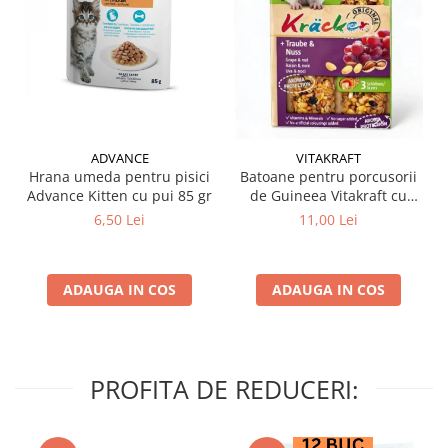
ADVANCE
VITAKRAFT
Hrana umeda pentru pisici
Batoane pentru porcusorii
Advance Kitten cu pui 85 gr
de Guineea Vitakraft cu
struguri & nuci 2 buc
6,50 Lei
11,00 Lei
ADAUGA IN COS
ADAUGA IN COS
PROFITA DE REDUCERI: