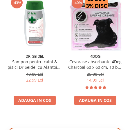
-43%
-40%
DR. SEIDEL
4DOG
Sampon pentru caini &
Covorase absorbante 4Dog
pisici Dr Seidel cu Alantoina
Charcoal 60 x 60 cm, 10 buc
220 ml
/ pachet
40,00 Lei
25,00 Lei
22,99 Lei
14,99 Lei
ADAUGA IN COS
ADAUGA IN COS