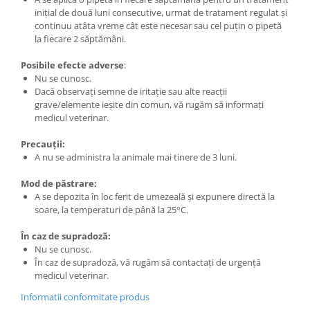
inițial de două luni consecutive, urmat de tratament regulat și
continuu atâta vreme cât este necesar sau cel puțin o pipetă
la fiecare 2 săptămâni.
Posibile efecte adverse
:
Nu se cunosc.
Dacă observaţi semne de iritație sau alte reacţii
grave/elemente ieșite din comun, vă rugăm să informați
medicul veterinar.
Precauții:
A nu se administra la animale mai tinere de 3 luni.
Mod de păstrare:
A se depozita în loc ferit de umezeală și expunere directă la
soare, la temperaturi de până la 25°C.
În caz de supradoză:
Nu se cunosc.
În caz de supradoză, vă rugăm să contactați de urgență
medicul veterinar.
Informatii conformitate produs