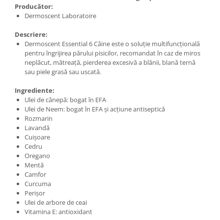
Producător:
Dermoscent Laboratoire
Descriere:
Dermoscent Essential 6 Câine este o soluție multifuncțională
pentru îngrijirea părului pisicilor, recomandat în caz de miros
neplăcut, mătreață, pierderea excesivă a blănii, blană ternă
sau piele grasă sau uscată.
Ingrediente:
Ulei de cânepă: bogat în EFA
Ulei de Neem: bogat în EFA și acțiune antiseptică
Rozmarin
Lavandă
Cuișoare
Cedru
Oregano
Mentă
Camfor
Curcuma
Perișor
Ulei de arbore de ceai
Vitamina E: antioxidant