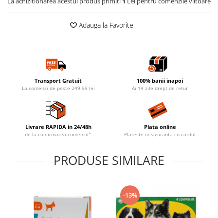
La achizitionarea acestui produs primiti
1
Lei pentru comenzile viitoare
Adauga la Favorite
Transport Gratuit
100% banii inapoi
La comenzi de peste 249.99 lei
Ai 14 zile drept de retur
Livrare RAPIDA in 24/48h
Plata online
de la confirmarea comenzii*
Plateste in siguranta cu cardul
PRODUSE SIMILARE
-13%