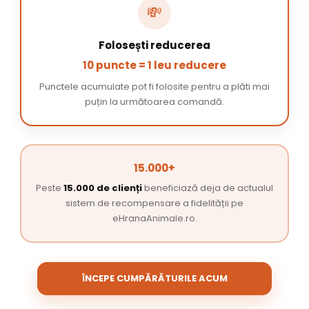
💸
Folosești reducerea
10 puncte = 1 leu reducere
Punctele acumulate pot fi folosite pentru a plăti mai
puțin la următoarea comandă.
15.000+
Peste
15.000 de clienți
beneficiază deja de actualul
sistem de recompensare a fidelității pe
eHranaAnimale.ro.
ÎNCEPE CUMPĂRĂTURILE ACUM