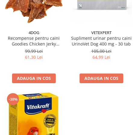
4DOG
VETEXPERT
Recompense pentru caini
Supliment urinar pentru caini
Goodies Chicken Jerky
UrinoVet Dog 400 mg - 30 tab
Tenders 1 kg
99,99 Lei
105,00 Lei
61,30 Lei
64,99 Lei
ADAUGA IN COS
ADAUGA IN COS
-38%