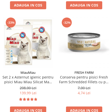
ADAUGA IN COS
ADAUGA IN COS
-33%
-32%
MiauMiau
FRESH FARM
Set 2 x Asternut igienic pentru
Conserva pentru pisici Fresh
pisici Miau Miau Silicat Maxi
Farm Schredded Fillets cu pui
15L
70 gr
208,00 Lei
7,00 Lei
139,99 Lei
4,74 Lei
ADAUGA IN COS
ADAUGA IN COS