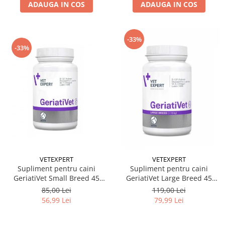
ADAUGA IN COS
ADAUGA IN COS
-33%
-33%
VETEXPERT
VETEXPERT
Supliment pentru caini
Supliment pentru caini
GeriatiVet Small Breed 45
GeriatiVet Large Breed 45
tablete
tablete
85,00 Lei
119,00 Lei
56,99 Lei
79,99 Lei