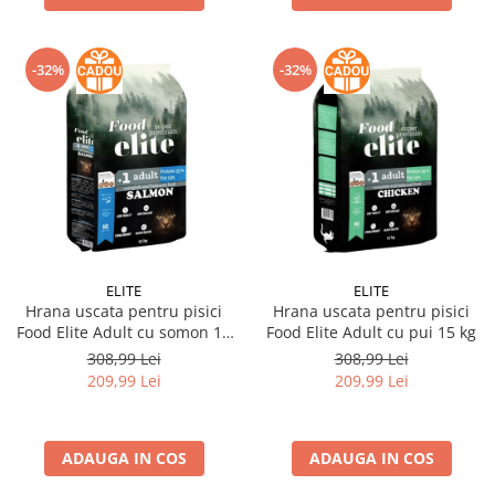
-32%
-32%
ELITE
ELITE
Hrana uscata pentru pisici
Hrana uscata pentru pisici
Food Elite Adult cu somon 15
Food Elite Adult cu pui 15 kg
kg
308,99 Lei
308,99 Lei
209,99 Lei
209,99 Lei
ADAUGA IN COS
ADAUGA IN COS