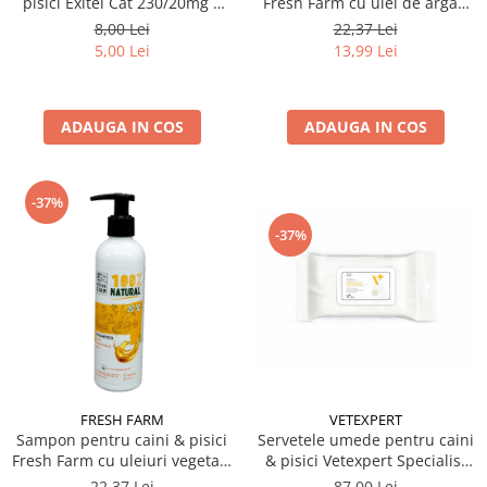
Fresh Farm cu ulei de argan
pisici Exitel Cat 230/20mg 1
250 ml
cpr / folie
22,37 Lei
8,00 Lei
13,99 Lei
5,00 Lei
ADAUGA IN COS
ADAUGA IN COS
-37%
-37%
VETEXPERT
FRESH FARM
Servetele umede pentru caini
Sampon pentru caini & pisici
& pisici Vetexpert Specialist
Fresh Farm cu uleiuri vegetale
Hexawipes 40 buc
250 ml
87,00 Lei
22,37 Lei