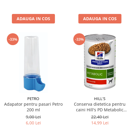
ADAUGA IN COS
ADAUGA IN COS
-33%
-33%
PETRO
HILL'S
Adapator pentru pasari Petro
Conserva dietetica pentru
200 ml
caini Hill's PD Metabolic
Weight loss cu pui 370 gr
9,00 Lei
22,40 Lei
6,00 Lei
14,99 Lei