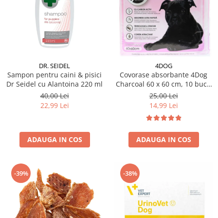
Hrana uscata
Hrana umeda
Hrana uscata caini
Hrana uscata
Hrana umeda pisici
Caine Junior
Caine Adult
Pisica Adult
Caine Senior
Pisica Junior
DR. SEIDEL
4DOG
Oferta 2 saci
Pisica Senior
Sampon pentru caini & pisici
Covorase absorbante 4Dog
Dr Seidel cu Alantoina 220 ml
Charcoal 60 x 60 cm, 10 buc /
Igiena caini
Pisica Sterilizata
pachet
40,00 Lei
25,00 Lei
Ingrijire pisici
Cosmetica & produse de igiena
22,99 Lei
14,99 Lei
Covorase & Scutece
Asternut igienic
Solutii auriculare
Igiena pisici
Solutii curatare
Sampoane pisici
ADAUGA IN COS
ADAUGA IN COS
Solutii dentare
Oferte
Solutii oftalmice
Recompense pisici
-39%
-38%
Oferte
Recompense caini