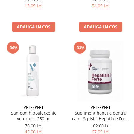
54,99 Lei
13,99 Lei
ADAUGA IN COS
ADAUGA IN COS
-36%
-33%
VETEXPERT
VETEXPERT
Sampon hipoalergenic
Supliment hepatic pentru
Vetexpert 250 ml
caini & pisici Hepatiale Forte
Small Breed Twist Off 40 caps
70,00 Lei
102,00 Lei
45,00 Lei
67,99 Lei