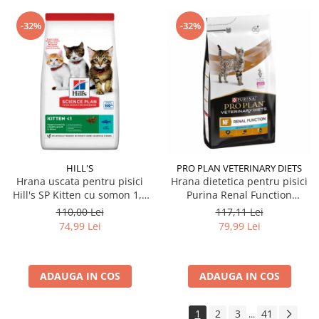
-32%
-32%
HILL'S
PRO PLAN VETERINARY DIETS
Hrana uscata pentru pisici
Hrana dietetica pentru pisici
Hill's SP Kitten cu somon 1,5
Purina Renal Function
kg
Advance Care 1,5 kg
110,00 Lei
117,11 Lei
74,99 Lei
79,99 Lei
ADAUGA IN COS
ADAUGA IN COS
1
2
3
41
...