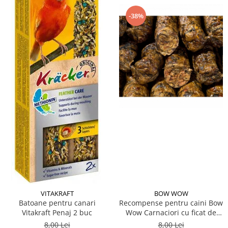
-38%
VITAKRAFT
BOW WOW
Batoane pentru canari
Recompense pentru caini Bow
Vitakraft Penaj 2 buc
Wow Carnaciori cu ficat de
gasca
8,00 Lei
8,00 Lei