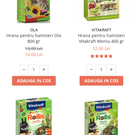
Hrana uscata
Hrana umeda
Hrana uscata caini
Hrana uscata
Hrana umeda pisici
Caine Junior
Caine Adult
Pisica Adult
OLA
VITAKRAFT
Hrana pentru hamsteri Ola
Hrana pentru hamsteri
Caine Senior
Pisica Junior
800 gr
Vitakraft Meniu 400 gr
Oferta 2 saci
Pisica Senior
13,00 Lei
12,00 Lei
Igiena caini
Pisica Sterilizata
10,00 Lei
Ingrijire pisici
Cosmetica & produse de igiena
Covorase & Scutece
Asternut igienic
Solutii auriculare
Igiena pisici
ADAUGA IN COS
ADAUGA IN COS
Solutii curatare
Sampoane pisici
Solutii dentare
Oferte
Solutii oftalmice
Recompense pisici
Oferte
Recompense caini