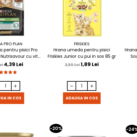
A PRO PLAN
FRISKIES
pentru pisici Pro
Hrana umeda pentru pisici
Hrana
d Nutrisavour cu vita
Friskies Junior cu pui in sos 85 gr
Sou
85 gr
4,39 Lei
1,89 Lei
ei
2,50 Lei
GA IN COS
ADAUGA IN COS
-20%
-24