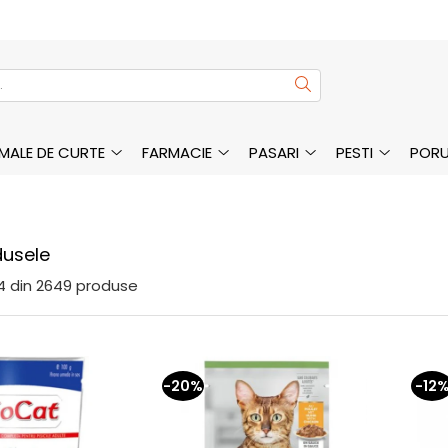
MALE DE CURTE
FARMACIE
PASARI
PESTI
PORU
dusele
4
din
2649
produse
-20%
-12