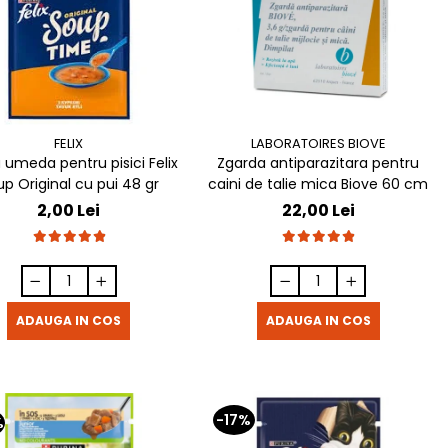
FELIX
LABORATOIRES BIOVE
 umeda pentru pisici Felix
Zgarda antiparazitara pentru
p Original cu pui 48 gr
caini de talie mica Biove 60 cm
2,00 Lei
22,00 Lei
ADAUGA IN COS
ADAUGA IN COS
-17%
%