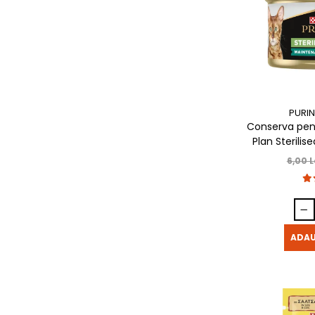
PURIN
Conserva pent
Plan Sterili
6,00 L
ADAU