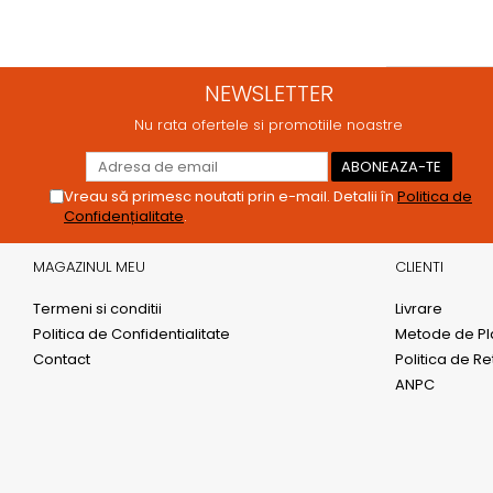
NEWSLETTER
Nu rata ofertele si promotiile noastre
Vreau să primesc noutati prin e-mail. Detalii în
Politica de
Confidențialitate
.
MAGAZINUL MEU
CLIENTI
Termeni si conditii
Livrare
Politica de Confidentialitate
Metode de Pl
Contact
Politica de Re
ANPC