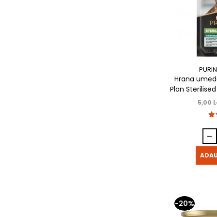
PURIN
Hrana umeda 
Plan Sterilise
5,00 L
ADAU
-20%