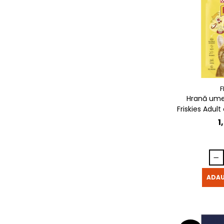
F
Hrană umed
Friskies Adult
1
ADAU