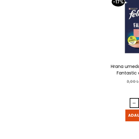
-17%
Hrana umeda 
Fantastic
3,00 L
ADAU