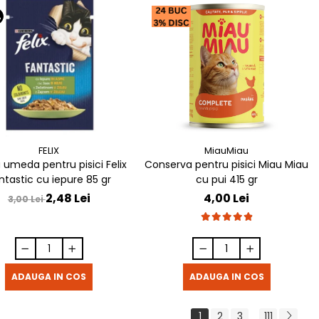
%
FELIX
MiauMiau
 umeda pentru pisici Felix
Conserva pentru pisici Miau Miau
ntastic cu iepure 85 gr
cu pui 415 gr
2,48 Lei
4,00 Lei
3,00 Lei
ADAUGA IN COS
ADAUGA IN COS
1
2
3
111
...