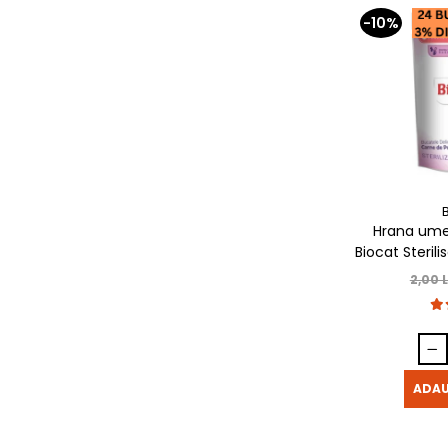
-10%
Hrana umed
Biocat Sterili
2,00 
ADAU