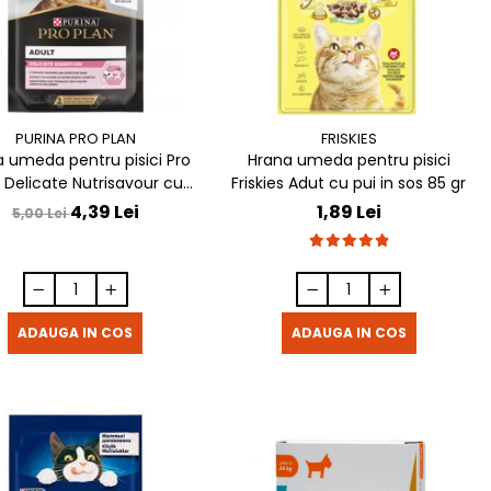
PURINA PRO PLAN
FRISKIES
 umeda pentru pisici Pro
Hrana umeda pentru pisici
 Delicate Nutrisavour cu
Friskies Adut cu pui in sos 85 gr
curcan in sos 85 gr
4,39 Lei
1,89 Lei
5,00 Lei
ADAUGA IN COS
ADAUGA IN COS