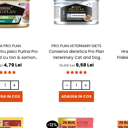
A PRO PLAN
PRO PLAN VETERINARY DIETS
ru pisici Purina Pro
Conserva dietetica Pro Plan
Hra
sed cu ton & somon
Veterinary Cat and Dog
Frisk
85 gr
Convalescence 195 gr
4,79 Lei
9,58 Lei
ei
12,00 Lei
GA IN COS
ADAUGA IN COS
-12%