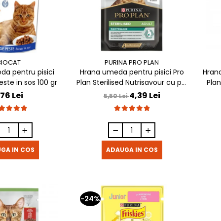
BIOCAT
PURINA PRO PLAN
a pentru pisici
Hrana umeda pentru pisici Pro
Hrana
este in sos 100 gr
Plan Sterilised Nutrisavour cu pui
Plan
in sos 85 gr
,76 Lei
4,39 Lei
5,50 Lei
GA IN COS
ADAUGA IN COS
-24%