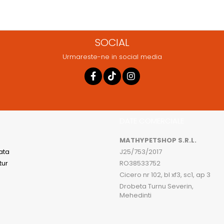
SOCIAL
Urmareste-ne in social media
DATE COMERCIALE
MATHYPETSHOP S.R.L.
ata
J25/753/2017
tur
RO38533752
Cicero nr 102, bl xf3, sc1, ap 3
Drobeta Turnu Severin,
Mehedinti