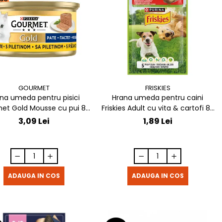
GOURMET
FRISKIES
na umeda pentru pisici
Hrana umeda pentru caini
et Gold Mousse cu pui 85
Friskies Adult cu vita & cartofi 85
gr
gr
3,09 Lei
1,89 Lei
ADAUGA IN COS
ADAUGA IN COS