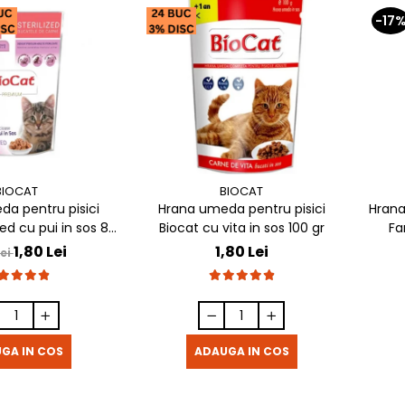
-17
BIOCAT
BIOCAT
a pentru pisici
Hrana umeda pentru pisici
Hrana
sed cu pui in sos 85
Biocat cu vita in sos 100 gr
Fa
gr
1,80 Lei
1,80 Lei
Lei
GA IN COS
ADAUGA IN COS