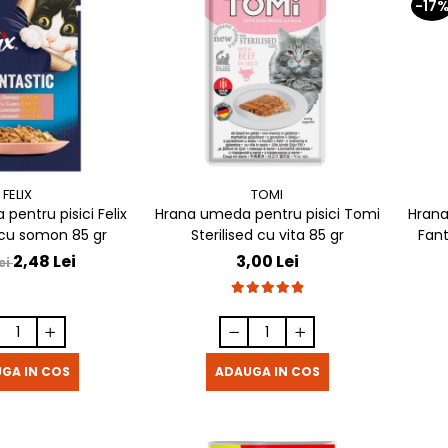
-17
FELIX
TOMI
pentru pisici Felix
Hrana umeda pentru pisici Tomi
Hrana
 cu somon 85 gr
Sterilised cu vita 85 gr
Fant
2,48 Lei
3,00 Lei
ei
GA IN COS
ADAUGA IN COS