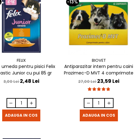
%
-13%
FELIX
BIOVET
 umeda pentru pisici Felix
Antiparazitar intern pentru caini
astic Junior cu pui 85 gr
Prazimec-D MVT 4 comprimate
2,48 Lei
23,59 Lei
3,00 Lei
27,00 Lei
ADAUGA IN COS
ADAUGA IN COS