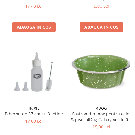
17,48 Lei
5,00 Lei
ADAUGA IN COS
ADAUGA IN COS
TRIXIE
4DOG
Biberon de 57 cm cu 3 tetine
Castron din inox pentru caini
& pisici 4Dog Galaxy Verde 0,5
17,00 Lei
L
15,00 Lei