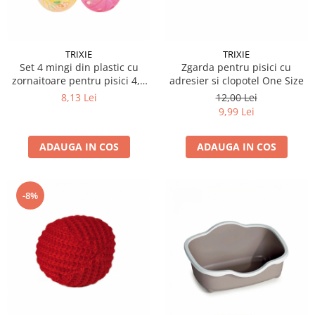
TRIXIE
TRIXIE
Set 4 mingi din plastic cu
Zgarda pentru pisici cu
zornaitoare pentru pisici 4,5
adresier si clopotel One Size
cm
8,13 Lei
12,00 Lei
9,99 Lei
ADAUGA IN COS
ADAUGA IN COS
-8%