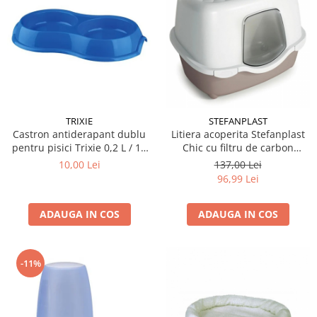
TRIXIE
STEFANPLAST
Castron antiderapant dublu
Litiera acoperita Stefanplast
pentru pisici Trixie 0,2 L / 11
Chic cu filtru de carbon
cm
alb/crem
10,00 Lei
137,00 Lei
96,99 Lei
ADAUGA IN COS
ADAUGA IN COS
-11%