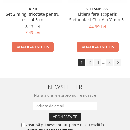
TRIXIE
STEFANPLAST
Set 2 mingi tricotate pentru
Litiera fara acoperis
pisici 4,5 cm
Stefanplast Chic Alb/Crem 56
x 38,5 x 26 cm
8,13 Lei
44,99 Lei
7,49 Lei
ADAUGA IN COS
ADAUGA IN COS
1
2
3
8
...
NEWSLETTER
Nu rata ofertele si promotiile noastre
Vreau să primesc noutati prin e-mail. Detalii în