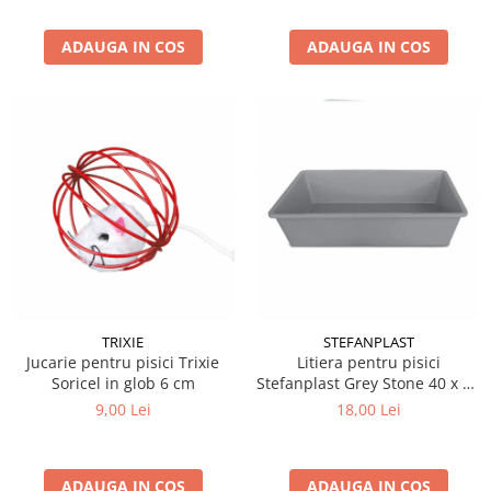
ADAUGA IN COS
ADAUGA IN COS
TRIXIE
STEFANPLAST
Jucarie pentru pisici Trixie
Litiera pentru pisici
Soricel in glob 6 cm
Stefanplast Grey Stone 40 x 30
x 10 cm
9,00 Lei
18,00 Lei
ADAUGA IN COS
ADAUGA IN COS