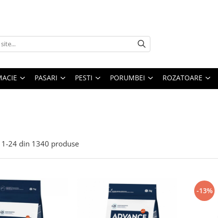
MACIE
PASARI
PESTI
PORUMBEI
ROZATOARE
1-
24
din
1340
produse
-13%