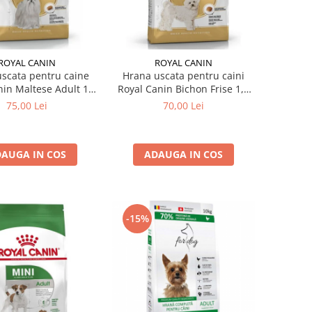
ROYAL CANIN
ROYAL CANIN
scata pentru caine
Hrana uscata pentru caini
nin Maltese Adult 1,5
Royal Canin Bichon Frise 1,5
kg
kg
75,00 Lei
70,00 Lei
AUGA IN COS
ADAUGA IN COS
-15%