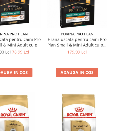
RINA PRO PLAN
PURINA PRO PLAN
cata pentru caini Pro
Hrana uscata pentru caini Pro
l & Mini Adult cu pui
Plan Small & Mini Adult cu pui
3 kg
7 kg
00 Lei
78,99 Lei
179,99 Lei
AUGA IN COS
ADAUGA IN COS