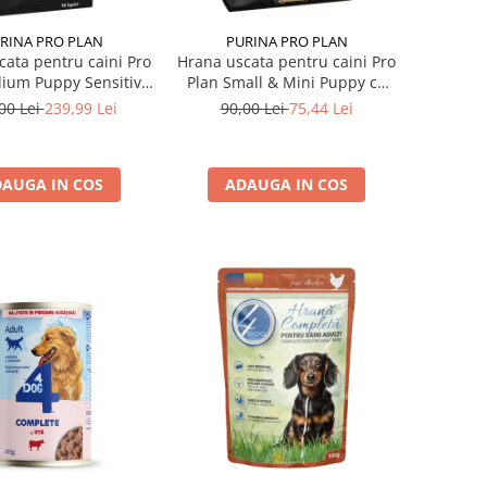
RINA PRO PLAN
PURINA PRO PLAN
cata pentru caini Pro
Hrana uscata pentru caini Pro
ium Puppy Sensitive
Plan Small & Mini Puppy cu
 cu somon 12 kg
pui 3 kg
00 Lei
239,99 Lei
90,00 Lei
75,44 Lei
AUGA IN COS
ADAUGA IN COS