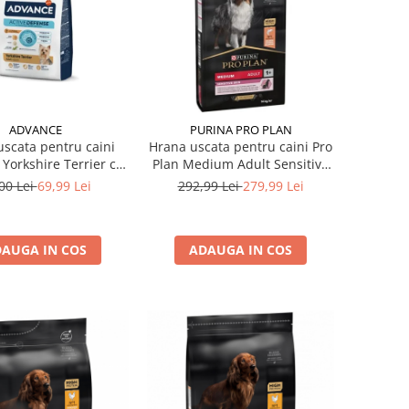
ADVANCE
PURINA PRO PLAN
scata pentru caini
Hrana uscata pentru caini Pro
Yorkshire Terrier cu
Plan Medium Adult Sensitive
pui 1,5 kg
Skin cu somon 14 kg
00 Lei
69,99 Lei
292,99 Lei
279,99 Lei
AUGA IN COS
ADAUGA IN COS