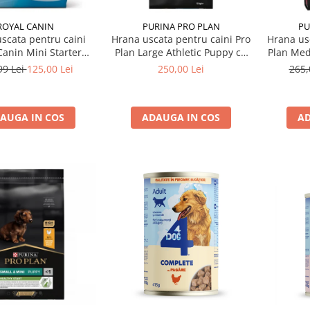
ROYAL CANIN
PURINA PRO PLAN
PU
scata pentru caini
Hrana uscata pentru caini Pro
Hrana us
Canin Mini Starter
Plan Large Athletic Puppy cu
Plan Med
r & Babydog 4 kg
pui 12 kg
Skin
99 Lei
125,00 Lei
250,00 Lei
265,
AUGA IN COS
ADAUGA IN COS
AD