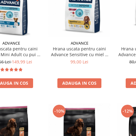
ADVANCE
ADVANCE
scata pentru caini
Hrana uscata pentru caini
Hrana u
Mini Adult cu pui &
Advance Sensitive cu miel &
Advance 
orez 7 kg
orez 3 kg
66 Lei
149,99 Lei
99,00 Lei
80,
AUGA IN COS
ADAUGA IN COS
AD
-10%
-12%