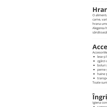
Hran
O alimenta
carne, var
hrana ume
Alegerea h
sănătoasă
Acce
Accesoriile
lese și
zgărzi 
boluri 
perne ș
haine 
transpo
Toate sunt
Îngri
Igiena cor
șampoa