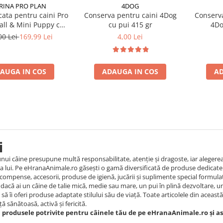
RINA PRO PLAN
4DOG
ata pentru caini Pro
Conserva pentru caini 4Dog
Conserva
all & Mini Puppy cu
cu pui 415 gr
4Do
pui 7 kg
00 Lei
169,99 Lei
4,00 Lei
AUGA IN COS
ADAUGA IN COS
AD
i
 unui câine presupune multă responsabilitate, atenție și dragoste, iar alegere
 lui. Pe eHranaAnimale.ro găsești o gamă diversificată de produse dedicate c
ompense, accesorii, produse de igienă, jucării și suplimente special formula
 dacă ai un câine de talie mică, medie sau mare, un pui în plină dezvoltare, un
să îi oferi produse adaptate stilului său de viață. Toate articolele din această
ă sănătoasă, activă și fericită.
rodusele potrivite pentru câinele tău de pe eHranaAnimale.ro și asigur