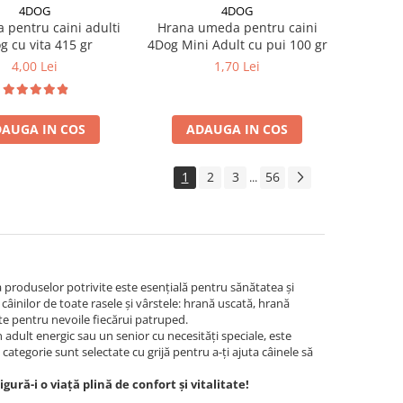
4DOG
4DOG
 pentru caini adulti
Hrana umeda pentru caini
g cu vita 415 gr
4Dog Mini Adult cu pui 100 gr
4,00 Lei
1,70 Lei
AUGA IN COS
ADAUGA IN COS
1
2
3
56
...
a produselor potrivite este esențială pentru sănătatea și
âinilor de toate rasele și vârstele: hrană uscată, hrană
te pentru nevoile fiecărui patruped.
 adult energic sau un senior cu necesități speciale, este
 categorie sunt selectate cu grijă pentru a-ți ajuta câinele să
ă-i o viață plină de confort și vitalitate!