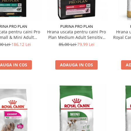
RINA PRO PLAN
PURINA PRO PLAN
ata pentru caini Pro
Hrana uscata pentru caini Pro
Hrana u
mall & Mini Adult
Plan Medium Adult Sensitive
Royal Ca
e Digestion cu miel 7
Skin cu somon 3 kg
00 Lei
186,12 Lei
85,00 Lei
79,99 Lei
kg
AUGA IN COS
ADAUGA IN COS
AD