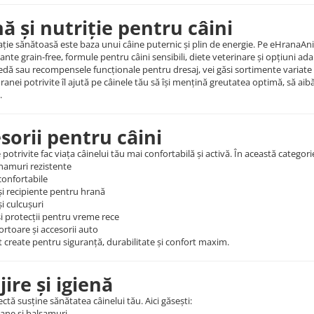
ă și nutriție pentru câini
ție sănătoasă este baza unui câine puternic și plin de energie. Pe eHranaAni
iante grain-free, formule pentru câini sensibili, diete veterinare și opțiuni ada
dă sau recompensele funcționale pentru dresaj, vei găsi sortimente variate
ranei potrivite îl ajută pe câinele tău să își mențină greutatea optimă, să aib
.
sorii pentru câini
 potrivite fac viața câinelui tău mai confortabilă și activă. În această categori
 hamuri rezistente
confortabile
și recipiente pentru hrană
i culcușuri
și protecții pentru vreme rece
rtoare și accesorii auto
 create pentru siguranță, durabilitate și confort maxim.
jire și igienă
ectă susține sănătatea câinelui tău. Aici găsești:
ne și balsamuri