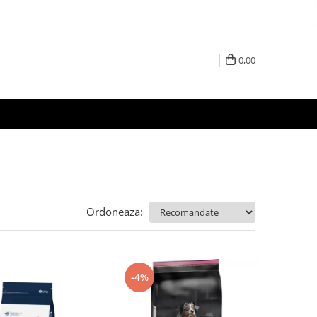
0,00
Ordoneaza:
-4%