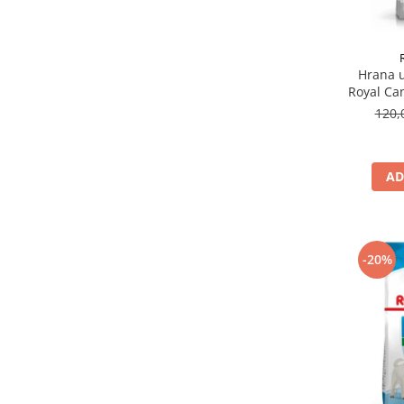
MENFORSAN
(2)
MERA
(5)
MON PETIT AMI
(3)
Hrana u
MR. BANDIT
(11)
Royal Can
MR.SMELL
(5)
120,
N & D FARMINA
(6)
Nature's Protection Superior Care
(23)
NUEVO
(12)
AD
PAIATZE
(3)
PEDIGREE
(6)
PERFECT
(7)
PET EXPERT
(4)
-20%
PET FACTORY
(1)
PET TAP
(1)
PET'S DESSERT
(18)
PETRO
(100)
PIPER
(24)
PLATINUM
(17)
PREMIANT
(1)