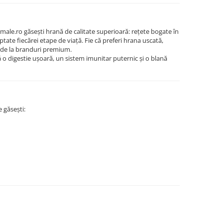
male.ro găsești hrană de calitate superioară: rețete bogate în
ptate fiecărei etape de viață. Fie că preferi hrana uscată,
 de la branduri premium.
ă o digestie ușoară, un sistem imunitar puternic și o blană
e găsești: