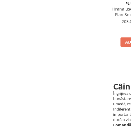
PU
YOMMY
(11)
Hrana usc
YUUP
(1)
Plan Sm
203,
AD
Câin
Îngrijirea
bunăstarea
umedă, rec
Indiferent
important 
ducă o viaț
Comandă p