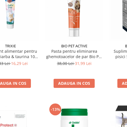
TRIXIE
BIO PET ACTIVE
B
nt alimentar pentru
Pasta pentru eliminarea
Suplim
u iarba & taurina 100
ghemotoacelor de par Bio Pet
pisici
gr
Cati Malt+ , 100 ml
33 Lei
16,29 Lei
38,00 Lei
31,99 Lei
AUGA IN COS
ADAUGA IN COS
AD
-13%