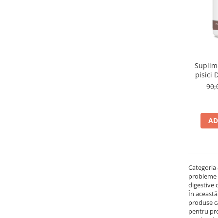
Suplim
pisici 
So
90,
AD
Categoria
probleme d
digestive 
În această
produse ca
pentru pre