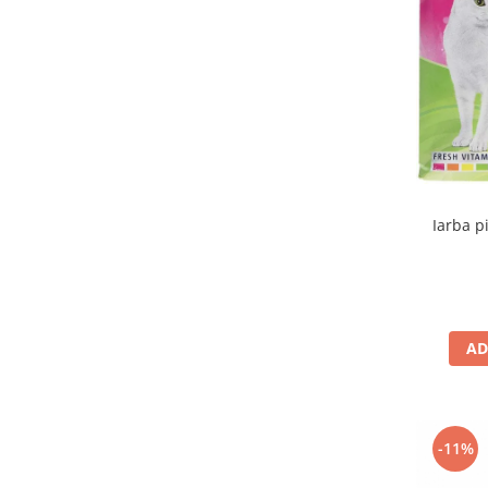
Iarba pi
AD
-11%