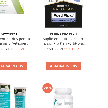
VETEXPERT
PURINA PRO PLAN
ent nutritiv pentru
Supliment nutritiv pentru
 & pisici Vetexpert
pisici Pro Plan FortiFlora
tic Formula 30 caps
Probiotic 30 buc
00 Lei
44,99 Lei
150,00 Lei
114,99 Lei
AUGA IN COS
ADAUGA IN COS
-31%