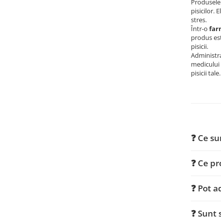
Produsele 
pisicilor.
stres.
Într-o
far
produs est
pisicii.
Administra
medicului 
pisicii tale.
❓ Ce sun
❓ Ce pr
❓ Pot a
❓ Sunt 