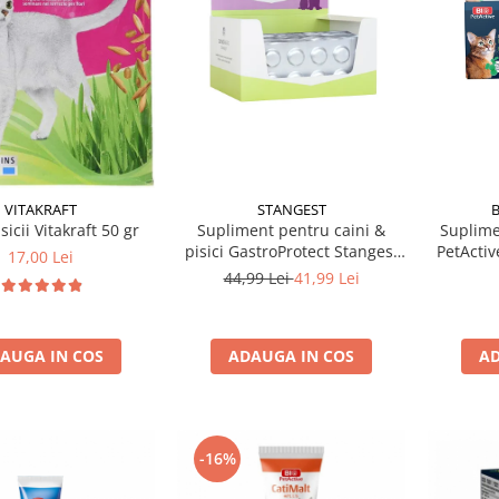
VITAKRAFT
STANGEST
B
sicii Vitakraft 50 gr
Supliment pentru caini &
Suplime
pisici GastroProtect Stangest
PetActiv
17,00 Lei
10 tab / folie
Pre & 
44,99 Lei
41,99 Lei
AUGA IN COS
ADAUGA IN COS
AD
-16%