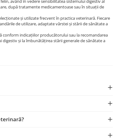
elin, având în vedere sensibilitatea sistemului digestiv al
mentare, după tratamente medicamentoase sau în situații de
lecționate și utilizate frecvent în practica veterinară. Fiecare
dările de utilizare, adaptate vârstei și stării de sănătate a
ată conform indicațiilor producătorului sau la recomandarea
 digestiv și la îmbunătățirea stării generale de sănătate a
eterinară?