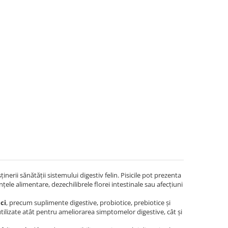
erii sănătății sistemului digestiv felin. Pisicile pot prezenta
ele alimentare, dezechilibrele florei intestinale sau afecțiuni
ci
, precum suplimente digestive, probiotice, prebiotice și
tilizate atât pentru ameliorarea simptomelor digestive, cât și