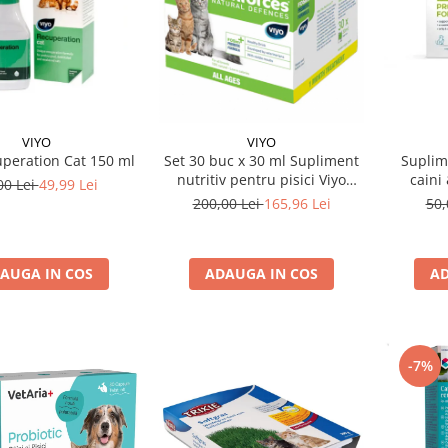
VIYO
VIYO
Suplim
uperation Cat 150 ml
Set 30 buc x 30 ml Supliment
caini
nutritiv pentru pisici Viyo
00 Lei
49,99 Lei
Probio
Reinforces
50,
200,00 Lei
165,96 Lei
AD
AUGA IN COS
ADAUGA IN COS
-7%