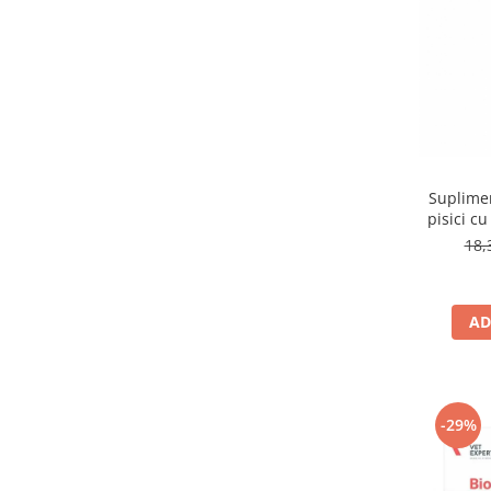
Suplime
pisici c
18,
AD
-29%