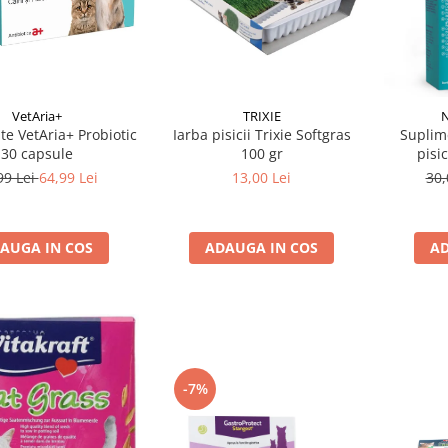
VetAria+
TRIXIE
e VetAria+ Probiotic
Iarba pisicii Trixie Softgras
Suplim
30 capsule
100 gr
pisi
Nut
99 Lei
64,99 Lei
13,00 Lei
30,
AUGA IN COS
ADAUGA IN COS
AD
-7%