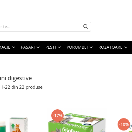
MACIE
PASARI
PESTI
PORUMBEI
ROZATOARE
uni digestive
1-
22
din
22
produse
-17%
-10%