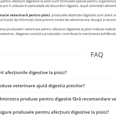
pentru afecțiuni digestive la pisici sunt formulate special pentru organismul f
 Ele pot fi utilizate în perioadele de disconfort digestiv, după schimbări ali
macie veterinară pentru pisici
, produsele destinate digestiei sunt atent se
e însoțit de informații clare privind modul de administrare, dozajul și recoman
rea produselor veterinare pentru afecțiuni digestive la pisici trebuie realiz
veterinar. Alegerea corectă a produselor contribuie la menținerea echilibrului
FAQ
t afecțiunile digestive la pisici?
oduse veterinare ajută digestia pisicilor?
dministra produse pentru digestie fără recomandare v
sigure produsele pentru afecțiuni digestive la pisici?