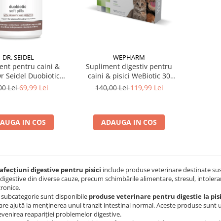
WEPHARM
DR. SEIDEL
Supliment digestiv pentru
ent pentru caini &
caini & pisici WeBiotic 30
Dr Seidel Duobiotic
tablete
ftpills 225 gr
140,00 Lei
119,99 Lei
00 Lei
69,99 Lei
ADAUGA IN COS
AUGA IN COS
afecțiuni digestive pentru pisici
include produse veterinare destinate susțin
igestive din diverse cauze, precum schimbările alimentare, stresul, intoleranț
cronice.
 subcategorie sunt disponibile
produse veterinare pentru digestie la pisi
re ajută la menținerea unui tranzit intestinal normal. Aceste produse sunt u
venirea reapariției problemelor digestive.