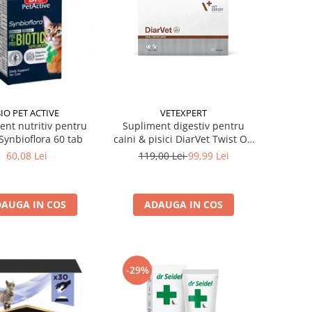
IO PET ACTIVE
VETEXPERT
ent nutritiv pentru
Supliment digestiv pentru
 Synbioflora 60 tab
caini & pisici DiarVet Twist Off
30 capsule
60,08 Lei
119,00 Lei
99,99 Lei
AUGA IN COS
ADAUGA IN COS
-29%