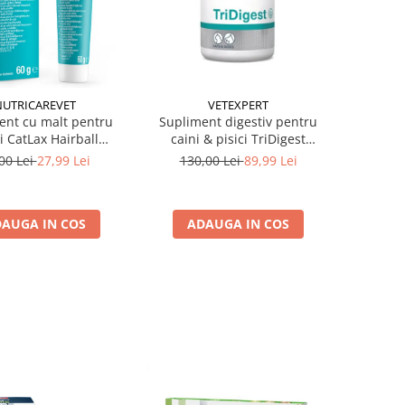
NUTRICAREVET
VETEXPERT
ent cu malt pentru
Supliment digestiv pentru
ci CatLax Hairball
caini & pisici TriDigest
riCareVet 60 gr
VetExpert 40 tablete
00 Lei
27,99 Lei
130,00 Lei
89,99 Lei
AUGA IN COS
ADAUGA IN COS