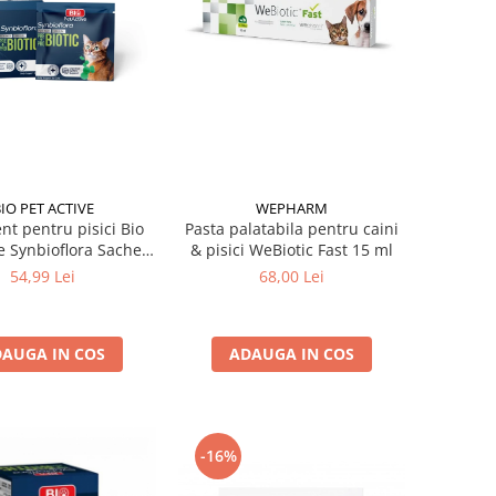
IO PET ACTIVE
WEPHARM
nt pentru pisici Bio
Pasta palatabila pentru caini
e Synbioflora Sachet
& pisici WeBiotic Fast 15 ml
Probiotic 30 plicuri
54,99 Lei
68,00 Lei
AUGA IN COS
ADAUGA IN COS
-16%