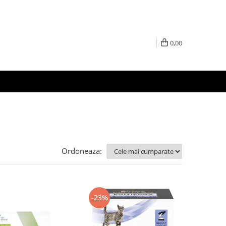
0,00
Ordoneaza:
-23%