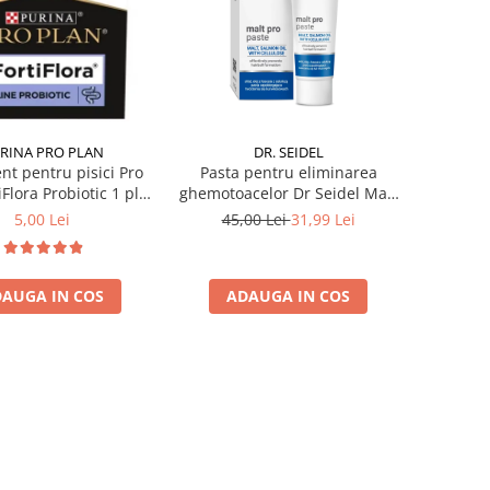
RINA PRO PLAN
DR. SEIDEL
nt pentru pisici Pro
Pasta pentru eliminarea
iFlora Probiotic 1 plic
ghemotoacelor Dr Seidel Malt
x 1 gr
Pro 115 gr
5,00 Lei
45,00 Lei
31,99 Lei
AUGA IN COS
ADAUGA IN COS