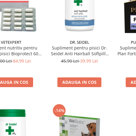
VETEXPERT
PU
DR. SEIDEL
nt nutritiv pentru
Suplime
Supliment pentru pisici Dr.
pisici Bioprotect 60
Plan Fort
Seidel Anti Hairball Softpills
caps
225 gr
00 Lei
84,99 Lei
45,90 Lei
39,99 Lei
AUGA IN COS
AD
ADAUGA IN COS
-14%