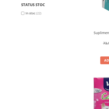
STATUS STOC
In stoc
(22)
Supliment
73,
AD