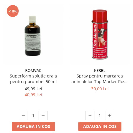
-18%
ROMVAC
KERBL
Superform solutie orala
Spray pentru marcarea
pentru porumbei 50 ml
animalelor Top Marker Rosu
400 ml
49,99 Lei
30,00 Lei
40,99 Lei
ADAUGA IN COS
ADAUGA IN COS