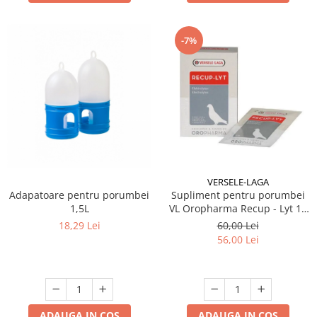
-7%
VERSELE-LAGA
Adapatoare pentru porumbei
Supliment pentru porumbei
1,5L
VL Oropharma Recup - Lyt 12
plicuri x 20 gr
18,29 Lei
60,00 Lei
56,00 Lei
ADAUGA IN COS
ADAUGA IN COS