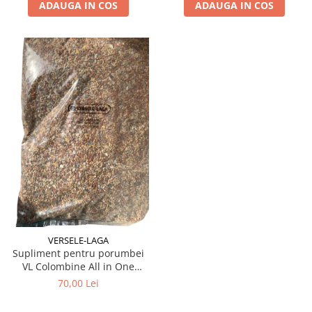
ADAUGA IN COS
ADAUGA IN COS
VERSELE-LAGA
Supliment pentru porumbei
VL Colombine All in One
Mineral 4 kg
70,00 Lei