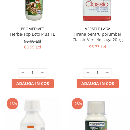
Hrana uscata
Hrana umeda
Hrana uscata caini
Hrana uscata
Hrana umeda pisici
Caine Junior
Caine Adult
Pisica Adult
PROMEDIVET
VERSELE-LAGA
Herba-Top Ecto Plus 1L
Hrana pentru porumbei
Caine Senior
Pisica Junior
Classic Versele Laga 20 kg
95,00 Lei
Oferta 2 saci
Pisica Senior
96,73 Lei
83,99 Lei
Igiena caini
Pisica Sterilizata
Ingrijire pisici
Cosmetica & produse de igiena
Covorase & Scutece
Asternut igienic
Solutii auriculare
Igiena pisici
Solutii curatare
Sampoane pisici
ADAUGA IN COS
ADAUGA IN COS
Solutii dentare
Oferte
Solutii oftalmice
Recompense pisici
-13%
-28%
Oferte
Recompense caini