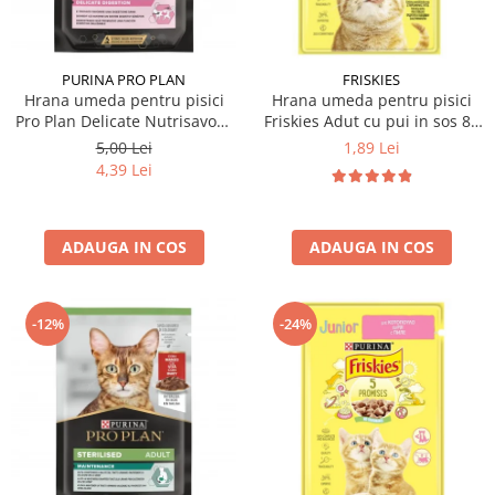
PURINA PRO PLAN
FRISKIES
Hrana umeda pentru pisici
Hrana umeda pentru pisici
Pro Plan Delicate Nutrisavour
Friskies Adut cu pui in sos 85
cu curcan in sos 85 gr
gr
5,00 Lei
1,89 Lei
4,39 Lei
ADAUGA IN COS
ADAUGA IN COS
-12%
-24%