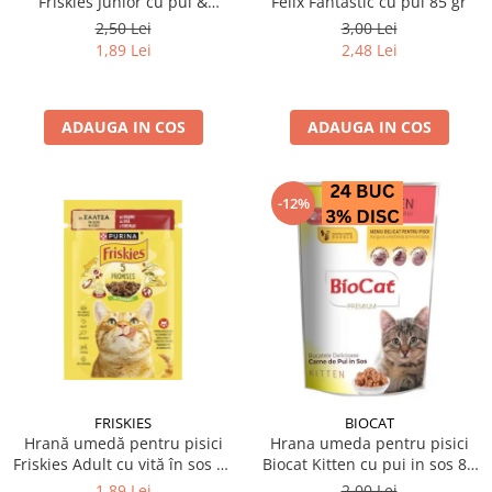
Friskies Junior cu pui &
Felix Fantastic cu pui 85 gr
mazare 85 gr
2,50 Lei
3,00 Lei
1,89 Lei
2,48 Lei
ADAUGA IN COS
ADAUGA IN COS
-12%
FRISKIES
BIOCAT
Hrană umedă pentru pisici
Hrana umeda pentru pisici
Friskies Adult cu vită în sos 85
Biocat Kitten cu pui in sos 85
gr
gr
1,89 Lei
2,00 Lei