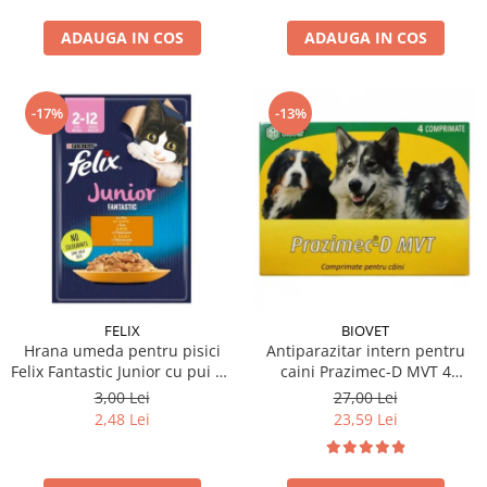
ADAUGA IN COS
ADAUGA IN COS
-17%
-13%
FELIX
BIOVET
Hrana umeda pentru pisici
Antiparazitar intern pentru
Felix Fantastic Junior cu pui 85
caini Prazimec-D MVT 4
gr
comprimate
3,00 Lei
27,00 Lei
2,48 Lei
23,59 Lei