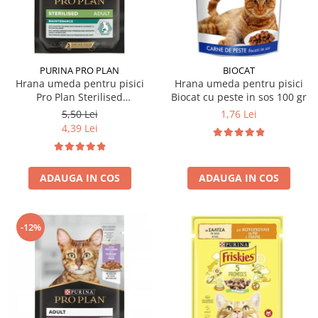
Hrana uscata
Hrana umeda
Hrana uscata caini
Hrana uscata
Hrana umeda pisici
Caine Junior
Caine Adult
Pisica Adult
PURINA PRO PLAN
BIOCAT
Hrana umeda pentru pisici
Hrana umeda pentru pisici
Caine Senior
Pisica Junior
Pro Plan Sterilised
Biocat cu peste in sos 100 gr
Oferta 2 saci
Pisica Senior
Nutrisavour cu pui in sos 85
5,50 Lei
1,76 Lei
Igiena caini
Pisica Sterilizata
gr
4,39 Lei
Ingrijire pisici
Cosmetica & produse de igiena
Covorase & Scutece
Asternut igienic
ADAUGA IN COS
ADAUGA IN COS
Solutii auriculare
Igiena pisici
Solutii curatare
Sampoane pisici
Solutii dentare
Oferte
-12%
Solutii oftalmice
Recompense pisici
Oferte
Recompense caini