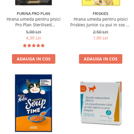
PURINA PRO PLAN
FRISKIES
Hrana umeda pentru pisici
Hrana umeda pentru pisici
Pro Plan Sterilised
Friskies Junior cu pui in sos 85
Nutrisavour cu vita 85 gr
gr
5,00 Lei
2,50 Lei
4,39 Lei
1,89 Lei
ADAUGA IN COS
ADAUGA IN COS