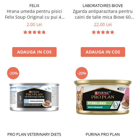
FELIX
LABORATOIRES BIOVE
Hrana umeda pentru pisici
Zgarda antiparazitara pentru
Felix Soup Original cu pui 48
caini de talie mica Biove 60
gr
cm
2,00 Lei
22,00 Lei
ADAUGA IN COS
ADAUGA IN COS
-20%
-20%
PRO PLAN VETERINARY DIETS
PURINA PRO PLAN