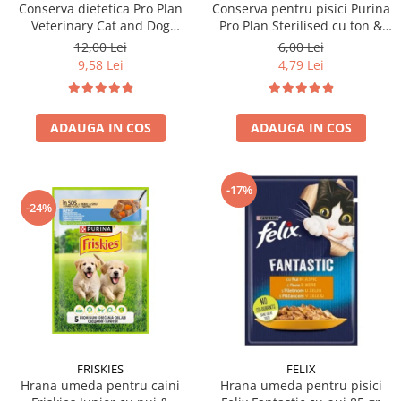
Conserva dietetica Pro Plan
Conserva pentru pisici Purina
Veterinary Cat and Dog
Pro Plan Sterilised cu ton &
Convalescence 195 gr
somon 85 gr
12,00 Lei
6,00 Lei
9,58 Lei
4,79 Lei
ADAUGA IN COS
ADAUGA IN COS
-17%
-24%
FRISKIES
FELIX
Hrana umeda pentru caini
Hrana umeda pentru pisici