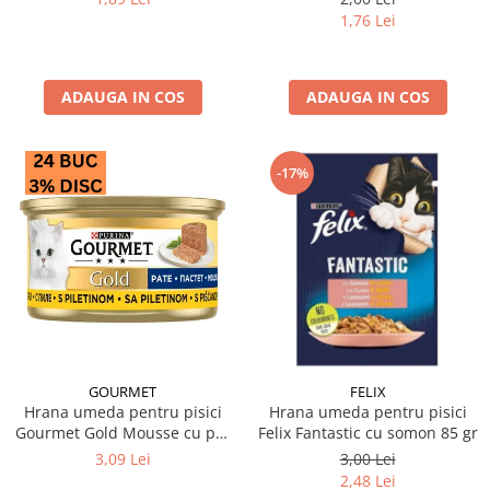
1,76 Lei
ADAUGA IN COS
ADAUGA IN COS
-17%
GOURMET
FELIX
Hrana umeda pentru pisici
Hrana umeda pentru pisici
Gourmet Gold Mousse cu pui
Felix Fantastic cu somon 85 gr
85 gr
3,09 Lei
3,00 Lei
2,48 Lei