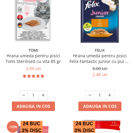
TOMI
FELIX
Hrana umeda pentru pisici
Hrana umeda pentru pisici
Tomi Sterilised cu vita 85 gr
Felix Fantastic Junior cu pui 85
gr
3,00 Lei
3,00 Lei
2,48 Lei
ADAUGA IN COS
ADAUGA IN COS
-10%