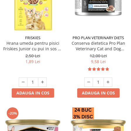
FRISKIES
PRO PLAN VETERINARY DIETS
Hrana umeda pentru pisici
Conserva dietetica Pro Plan
Friskies Junior cu pui in sos 85
Veterinary Cat and Dog
gr
Convalescence 195 gr
2,50 Lei
12,00 Lei
1,89 Lei
9,58 Lei
ADAUGA IN COS
ADAUGA IN COS
-20%