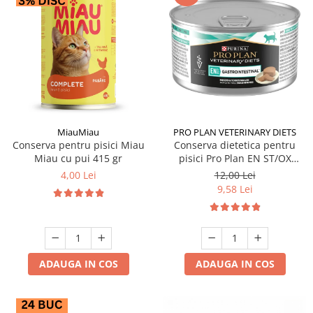
MiauMiau
PRO PLAN VETERINARY DIETS
Conserva pentru pisici Miau
Conserva dietetica pentru
Miau cu pui 415 gr
pisici Pro Plan EN ST/OX
Gastrointestinal 195 gr
4,00 Lei
12,00 Lei
9,58 Lei
ADAUGA IN COS
ADAUGA IN COS