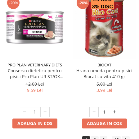
-20%
-20%
PRO PLAN VETERINARY DIETS
BIOCAT
Conserva dietetica pentru
Hrana umeda pentru pisici
pisici Pro Plan UR ST/OX
Biocat cu vita 410 gr
Urinary Mousse 195 gr
12,00 Lei
5,00 Lei
9,59 Lei
3,99 Lei
ADAUGA IN COS
ADAUGA IN COS