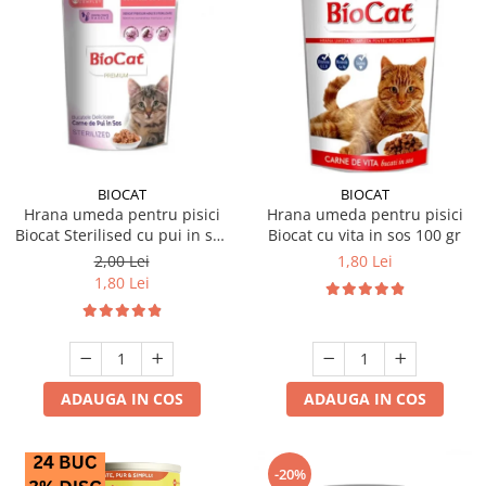
BIOCAT
BIOCAT
Hrana umeda pentru pisici
Hrana umeda pentru pisici
Biocat Sterilised cu pui in sos
Biocat cu vita in sos 100 gr
85 gr
2,00 Lei
1,80 Lei
1,80 Lei
ADAUGA IN COS
ADAUGA IN COS
-20%