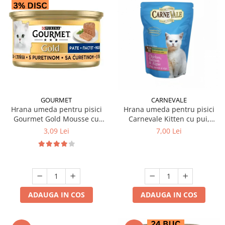
GOURMET
CARNEVALE
Hrana umeda pentru pisici
Hrana umeda pentru pisici
Gourmet Gold Mousse cu
Carnevale Kitten cu pui,
curcan 85 gr
somon & alge 85 gr
3,09 Lei
7,00 Lei
ADAUGA IN COS
ADAUGA IN COS