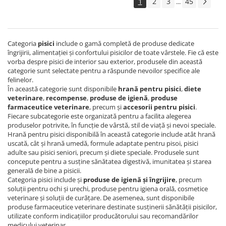
1
2
3
45
...
Categoria
pisici
include o gamă completă de produse dedicate
îngrijirii, alimentației și confortului pisicilor de toate vârstele. Fie că este
vorba despre pisici de interior sau exterior, produsele din această
categorie sunt selectate pentru a răspunde nevoilor specifice ale
felinelor.
În această categorie sunt disponibile
hrană pentru pisici
,
diete
veterinare
,
recompense
,
produse de igienă
,
produse
farmaceutice veterinare
, precum și
accesorii pentru pisici
.
Fiecare subcategorie este organizată pentru a facilita alegerea
produselor potrivite, în funcție de vârstă, stil de viață și nevoi speciale.
Hrană pentru pisici disponibilă în această categorie include atât hrană
uscată, cât și hrană umedă, formule adaptate pentru pisoi, pisici
adulte sau pisici seniori, precum și diete speciale. Produsele sunt
concepute pentru a susține sănătatea digestivă, imunitatea și starea
generală de bine a pisicii.
Categoria pisici include și
produse de igienă și îngrijire
, precum
soluții pentru ochi și urechi, produse pentru igiena orală, cosmetice
veterinare și soluții de curățare. De asemenea, sunt disponibile
produse farmaceutice veterinare destinate susținerii sănătății pisicilor,
utilizate conform indicațiilor producătorului sau recomandărilor
medicului veterinar.