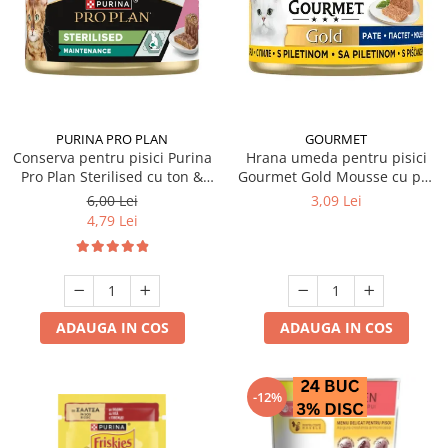
PURINA PRO PLAN
GOURMET
Conserva pentru pisici Purina
Hrana umeda pentru pisici
Pro Plan Sterilised cu ton &
Gourmet Gold Mousse cu pui
somon 85 gr
85 gr
6,00 Lei
3,09 Lei
4,79 Lei
ADAUGA IN COS
ADAUGA IN COS
-12%