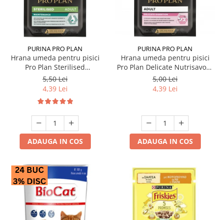
Hrana uscata
Hrana umeda
Hrana uscata caini
Hrana uscata
Hrana umeda pisici
Caine Junior
Caine Adult
Pisica Adult
PURINA PRO PLAN
PURINA PRO PLAN
Hrana umeda pentru pisici
Hrana umeda pentru pisici
Caine Senior
Pisica Junior
Pro Plan Sterilised
Pro Plan Delicate Nutrisavour
Oferta 2 saci
Pisica Senior
Nutrisavour cu pui in sos 85
cu curcan in sos 85 gr
5,50 Lei
5,00 Lei
Igiena caini
Pisica Sterilizata
gr
4,39 Lei
4,39 Lei
Ingrijire pisici
Cosmetica & produse de igiena
Covorase & Scutece
Asternut igienic
Solutii auriculare
Igiena pisici
Solutii curatare
Sampoane pisici
ADAUGA IN COS
ADAUGA IN COS
Solutii dentare
Oferte
Solutii oftalmice
Recompense pisici
Oferte
Recompense caini