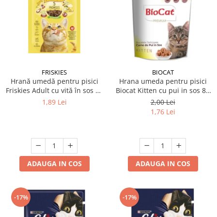
FRISKIES
BIOCAT
Hrană umedă pentru pisici
Hrana umeda pentru pisici
Friskies Adult cu vită în sos 85
Biocat Kitten cu pui in sos 85
gr
gr
1,89 Lei
2,00 Lei
1,76 Lei
ADAUGA IN COS
ADAUGA IN COS
-17%
-17%