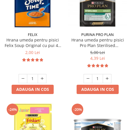
FELIX
PURINA PRO PLAN
Hrana umeda pentru pisici
Hrana umeda pentru pisici
Felix Soup Original cu pui 48
Pro Plan Sterilised
gr
Nutrisavour cu vita 85 gr
2,00 Lei
5,00 Lei
4,39 Lei
ADAUGA IN COS
ADAUGA IN COS
-24%
-20%