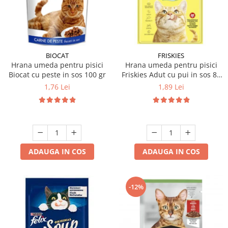
BIOCAT
FRISKIES
Hrana umeda pentru pisici
Hrana umeda pentru pisici
Biocat cu peste in sos 100 gr
Friskies Adut cu pui in sos 85
gr
1,76 Lei
1,89 Lei
ADAUGA IN COS
ADAUGA IN COS
-12%