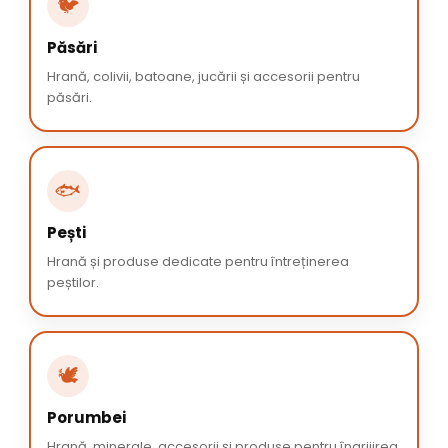
🐦
Păsări
Hrană, colivii, batoane, jucării și accesorii pentru
păsări.
🐟
Pești
Hrană și produse dedicate pentru întreținerea
peștilor.
🕊️
Porumbei
Hrană, minerale, accesorii și produse pentru îngrijirea