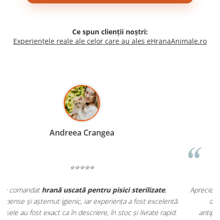
Ce spun clienții noștri:
Experiențele reale ale celor care au ales eHranaAnimale.ro
Madalina Stancea
⭐⭐⭐⭐⭐
Apreciez foarte mult faptul că pe
ehranaanimale.ro
găsesc nu
.
doar hrană, ci și produse din
farmacia veterinară
:
antiparazitare, suplimente și soluții de îngrijire. Este foarte