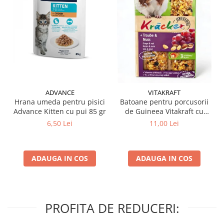
ADVANCE
VITAKRAFT
Hrana umeda pentru pisici
Batoane pentru porcusorii
Advance Kitten cu pui 85 gr
de Guineea Vitakraft cu
struguri & nuci 2 buc
6,50 Lei
11,00 Lei
ADAUGA IN COS
ADAUGA IN COS
PROFITA DE REDUCERI: