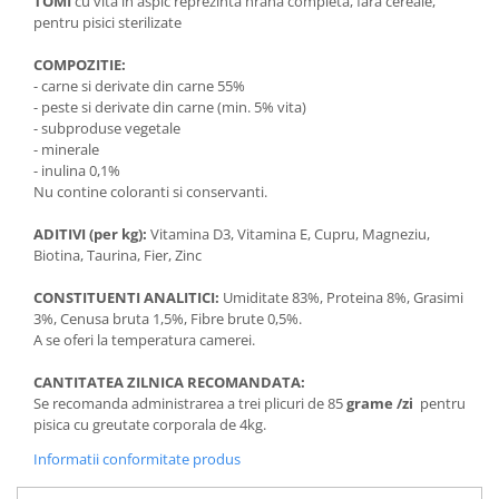
TOMI
cu vita in aspic reprezinta hrana completa, fara cereale,
pentru pisici sterilizate
COMPOZITIE:
- carne si derivate din carne 55%
- peste si derivate din carne (min. 5% vita)
- subproduse vegetale
- minerale
- inulina 0,1%
Nu contine coloranti si conservanti.
ADITIVI (per kg):
Vitamina D3, Vitamina E, Cupru, Magneziu,
Biotina, Taurina, Fier, Zinc
CONSTITUENTI ANALITICI:
Umiditate 83%, Proteina 8%, Grasimi
3%, Cenusa bruta 1,5%, Fibre brute 0,5%.
A se oferi la temperatura camerei.
CANTITATEA ZILNICA RECOMANDATA:
Se recomanda administrarea a trei plicuri de 85
grame /zi
pentru
pisica cu greutate corporala de 4kg.
Informatii conformitate produs