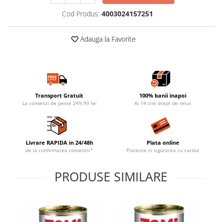
Cod Produs:
4003024157251
Adauga la Favorite
Transport Gratuit
100% banii inapoi
La comenzi de peste 249.99 lei
Ai 14 zile drept de retur
Livrare RAPIDA in 24/48h
Plata online
de la confirmarea comenzii*
Plateste in siguranta cu cardul
PRODUSE SIMILARE