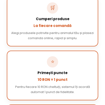
🛒
Cumperi produse
La fiecare comandă
Alegi produsele potrivite pentru animalul tău și plasezi
comanda online, rapid și simplu.
⭐
Primești puncte
10 RON = 1 punct
Pentru fiecare 10 RON cheltuiți, sistemul îți acordă
automat 1 punct de fidelitate.