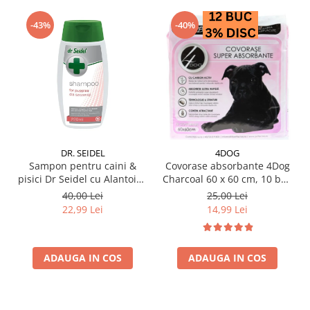
-43%
-40%
DR. SEIDEL
4DOG
Sampon pentru caini &
Covorase absorbante 4Dog
pisici Dr Seidel cu Alantoina
Charcoal 60 x 60 cm, 10 buc
220 ml
/ pachet
40,00 Lei
25,00 Lei
22,99 Lei
14,99 Lei
ADAUGA IN COS
ADAUGA IN COS