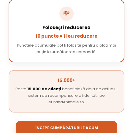
💸
Folosești reducerea
10 puncte = 1 leu reducere
Punctele acumulate pot fi folosite pentru a plăti mai
puțin la următoarea comandă.
15.000+
Peste
15.000 de clienți
beneficiază deja de actualul
sistem de recompensare a fidelității pe
eHranaAnimale.ro.
ÎNCEPE CUMPĂRĂTURILE ACUM