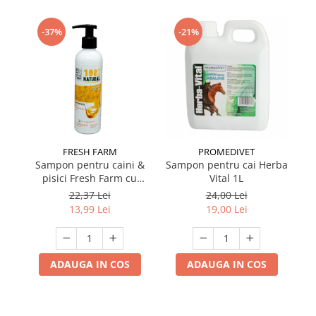
-37%
-21%
FRESH FARM
PROMEDIVET
Sampon pentru caini &
Sampon pentru cai Herba
pisici Fresh Farm cu
Vital 1L
uleiuri vegetale 250 ml
22,37 Lei
24,00 Lei
13,99 Lei
19,00 Lei
ADAUGA IN COS
ADAUGA IN COS