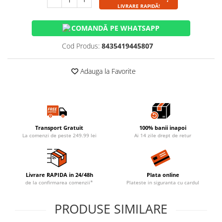
LIVRARE RAPIDĂ!
COMANDĂ PE WHATSAPP
Cod Produs:
8435419445807
Adauga la Favorite
Transport Gratuit
100% banii inapoi
La comenzi de peste 249.99 lei
Ai 14 zile drept de retur
Livrare RAPIDA in 24/48h
Plata online
de la confirmarea comenzii*
Plateste in siguranta cu cardul
PRODUSE SIMILARE