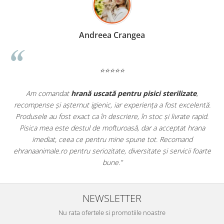
Madalina Stancea
⭐⭐⭐⭐⭐
e
,
Apreciez foarte mult faptul că pe
ehranaanimale.ro
găsesc n
lentă.
doar hrană, ci și produse din
farmacia veterinară
:
rapid.
antiparazitare, suplimente și soluții de îngrijire. Este foarte
rana
comod să pot comanda tot ce am nevoie pentru animalul me
dintr-un singur loc. Livrarea a fost rapidă, iar produsele au fos
foarte
originale și în termen. Magazin serios, bine organizat și foarte ut
pentru orice stăpân de animale.
NEWSLETTER
Nu rata ofertele si promotiile noastre