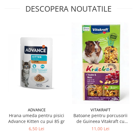
DESCOPERA NOUTATILE
ADVANCE
VITAKRAFT
Hrana umeda pentru pisici
Batoane pentru porcusorii
Advance Kitten cu pui 85 gr
de Guineea Vitakraft cu
struguri & nuci 2 buc
6,50 Lei
11,00 Lei