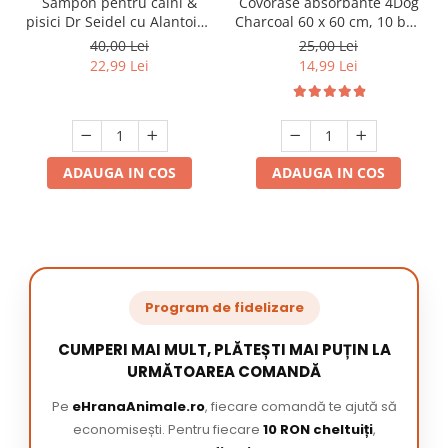
Sampon pentru caini &
Covorase absorbante 4Dog
pisici Dr Seidel cu Alantoina
Charcoal 60 x 60 cm, 10 buc
220 ml
/ pachet
40,00 Lei
25,00 Lei
22,99 Lei
14,99 Lei
ADAUGA IN COS
ADAUGA IN COS
Program de fidelizare
CUMPERI MAI MULT, PLĂTEȘTI MAI PUȚIN LA
URMĂTOAREA COMANDĂ
Pe
eHranaAnimale.ro
, fiecare comandă te ajută să
economisești. Pentru fiecare
10 RON cheltuiți
,