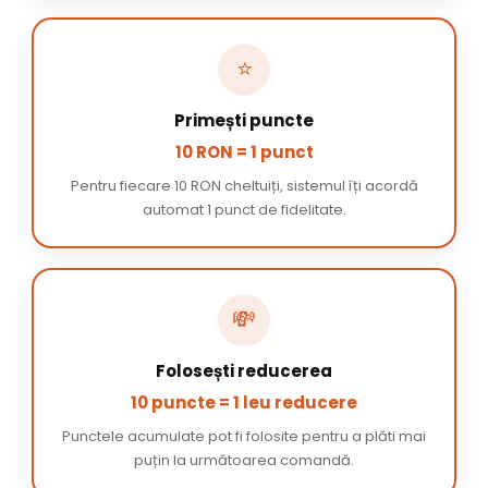
⭐
Primești puncte
10 RON = 1 punct
Pentru fiecare 10 RON cheltuiți, sistemul îți acordă
automat 1 punct de fidelitate.
💸
Folosești reducerea
10 puncte = 1 leu reducere
Punctele acumulate pot fi folosite pentru a plăti mai
puțin la următoarea comandă.