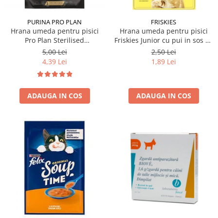
PURINA PRO PLAN
FRISKIES
Hrana umeda pentru pisici
Hrana umeda pentru pisici
Pro Plan Sterilised
Friskies Junior cu pui in sos 85
Nutrisavour cu vita 85 gr
gr
5,00 Lei
2,50 Lei
4,39 Lei
1,89 Lei
ADAUGA IN COS
ADAUGA IN COS