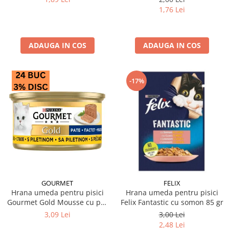
1,76 Lei
ADAUGA IN COS
ADAUGA IN COS
-17%
GOURMET
FELIX
Hrana umeda pentru pisici
Hrana umeda pentru pisici
Gourmet Gold Mousse cu pui
Felix Fantastic cu somon 85 gr
85 gr
3,09 Lei
3,00 Lei
2,48 Lei