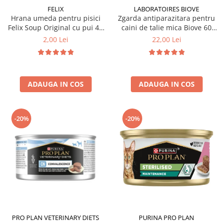
FELIX
LABORATOIRES BIOVE
Hrana umeda pentru pisici
Zgarda antiparazitara pentru
Felix Soup Original cu pui 48
caini de talie mica Biove 60
gr
cm
2,00 Lei
22,00 Lei
ADAUGA IN COS
ADAUGA IN COS
-20%
-20%
PRO PLAN VETERINARY DIETS
PURINA PRO PLAN