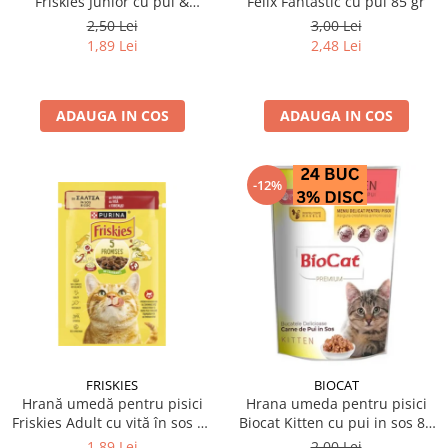
Friskies Junior cu pui &
Felix Fantastic cu pui 85 gr
mazare 85 gr
2,50 Lei
3,00 Lei
1,89 Lei
2,48 Lei
ADAUGA IN COS
ADAUGA IN COS
-12%
FRISKIES
BIOCAT
Hrană umedă pentru pisici
Hrana umeda pentru pisici
Friskies Adult cu vită în sos 85
Biocat Kitten cu pui in sos 85
gr
gr
1,89 Lei
2,00 Lei