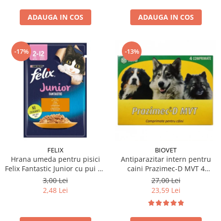
ADAUGA IN COS
ADAUGA IN COS
-17%
-13%
FELIX
BIOVET
Hrana umeda pentru pisici
Antiparazitar intern pentru
Felix Fantastic Junior cu pui 85
caini Prazimec-D MVT 4
gr
comprimate
3,00 Lei
27,00 Lei
2,48 Lei
23,59 Lei