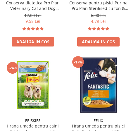
Conserva dietetica Pro Plan
Conserva pentru pisici Purina
Veterinary Cat and Dog
Pro Plan Sterilised cu ton &
Convalescence 195 gr
somon 85 gr
12,00 Lei
6,00 Lei
9,58 Lei
4,79 Lei
ADAUGA IN COS
ADAUGA IN COS
-17%
-24%
FRISKIES
FELIX
Hrana umeda pentru caini
Hrana umeda pentru pisici