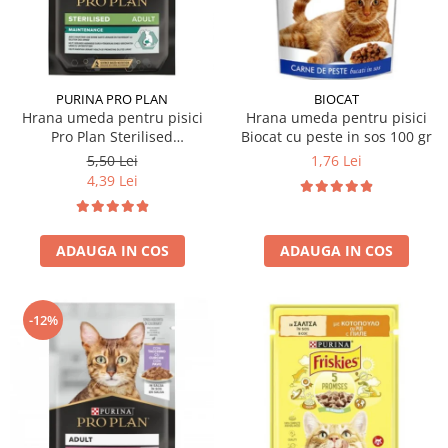
Hrana uscata
Hrana umeda
Hrana uscata caini
Hrana uscata
Hrana umeda pisici
Caine Junior
Caine Adult
Pisica Adult
PURINA PRO PLAN
BIOCAT
Hrana umeda pentru pisici
Hrana umeda pentru pisici
Caine Senior
Pisica Junior
Pro Plan Sterilised
Biocat cu peste in sos 100 gr
Oferta 2 saci
Pisica Senior
Nutrisavour cu pui in sos 85
5,50 Lei
1,76 Lei
Igiena caini
Pisica Sterilizata
gr
4,39 Lei
Ingrijire pisici
Cosmetica & produse de igiena
Covorase & Scutece
Asternut igienic
ADAUGA IN COS
ADAUGA IN COS
Solutii auriculare
Igiena pisici
Solutii curatare
Sampoane pisici
Solutii dentare
Oferte
-12%
Solutii oftalmice
Recompense pisici
Oferte
Recompense caini