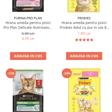
PURINA PRO PLAN
FRISKIES
Hrana umeda pentru pisici
Hrana umeda pentru pisici
Pro Plan Delicate Nutrisavour
Friskies Adut cu pui in sos 85
cu curcan in sos 85 gr
gr
5,00 Lei
1,89 Lei
4,39 Lei
ADAUGA IN COS
ADAUGA IN COS
-12%
-24%