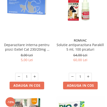
ROMVAC
Solutie antiparazitara Parakill
Deparazitare interna pentru
5 ml, 100 picaturi
pisici Exitel Cat 230/20mg 1
cpr / folie
64,00 Lei
8,00 Lei
60,00 Lei
5,00 Lei
ADAUGA IN COS
ADAUGA IN COS
-18%