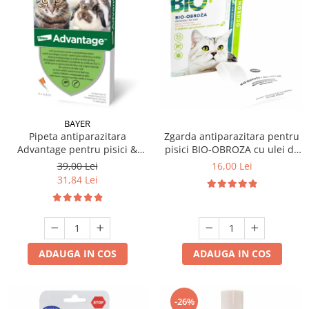
BAYER
Pipeta antiparazitara
Zgarda antiparazitara pentru
Advantage pentru pisici &
pisici BIO-OBROZA cu ulei de
iepuri >4 kg - 8 kg ( 1 pipeta )
geranium 35 cm
39,00 Lei
16,00 Lei
31,84 Lei
ADAUGA IN COS
ADAUGA IN COS
-26%