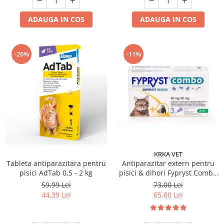
ADAUGA IN COS
ADAUGA IN COS
-26%
-11%
KRKA VET
Tableta antiparazitara pentru
Antiparazitar extern pentru
pisici AdTab 0,5 - 2 kg
pisici & dihori Fypryst Combo
x 3 pipete
59,99 Lei
73,00 Lei
44,39 Lei
65,00 Lei