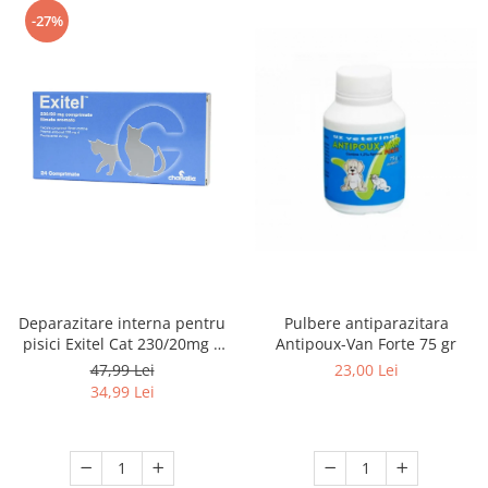
-27%
Pulbere antiparazitara
Deparazitare interna pentru
Antipoux-Van Forte 75 gr
pisici Exitel Cat 230/20mg 8
cpr / folie
23,00 Lei
47,99 Lei
34,99 Lei