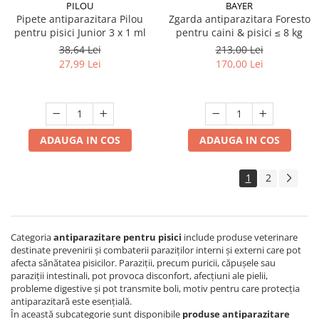
PILOU
BAYER
Pipete antiparazitara Pilou
Zgarda antiparazitara Foresto
pentru pisici Junior 3 x 1 ml
pentru caini & pisici ≤ 8 kg
38,64 Lei
213,00 Lei
27,99 Lei
170,00 Lei
ADAUGA IN COS
ADAUGA IN COS
1
2
Categoria
antiparazitare pentru pisici
include produse veterinare
destinate prevenirii și combaterii paraziților interni și externi care pot
afecta sănătatea pisicilor. Paraziții, precum puricii, căpușele sau
paraziții intestinali, pot provoca disconfort, afecțiuni ale pielii,
probleme digestive și pot transmite boli, motiv pentru care protecția
antiparazitară este esențială.
În această subcategorie sunt disponibile
produse antiparazitare