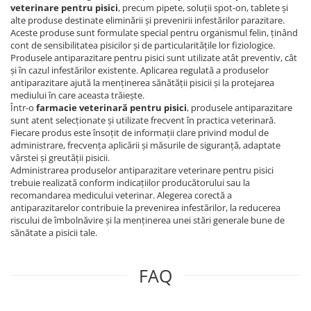
veterinare pentru pisici
, precum pipete, soluții spot-on, tablete și
alte produse destinate eliminării și prevenirii infestărilor parazitare.
Aceste produse sunt formulate special pentru organismul felin, ținând
cont de sensibilitatea pisicilor și de particularitățile lor fiziologice.
Produsele antiparazitare pentru pisici sunt utilizate atât preventiv, cât
și în cazul infestărilor existente. Aplicarea regulată a produselor
antiparazitare ajută la menținerea sănătății pisicii și la protejarea
mediului în care aceasta trăiește.
Într-o
farmacie veterinară pentru pisici
, produsele antiparazitare
sunt atent selecționate și utilizate frecvent în practica veterinară.
Fiecare produs este însoțit de informații clare privind modul de
administrare, frecvența aplicării și măsurile de siguranță, adaptate
vârstei și greutății pisicii.
Administrarea produselor antiparazitare veterinare pentru pisici
trebuie realizată conform indicațiilor producătorului sau la
recomandarea medicului veterinar. Alegerea corectă a
antiparazitarelor contribuie la prevenirea infestărilor, la reducerea
riscului de îmbolnăvire și la menținerea unei stări generale bune de
sănătate a pisicii tale.
FAQ