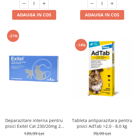
ADAUGA IN COS
ADAUGA IN COS
-21%
-14%
Tableta antiparazitara pentru
Deparazitare interna pentru
pisici AdTab >2,0 - 8,0 kg
pisici Exitel Cat 230/20mg 24
cpr / cutie
70,99 Lei
139,99 Lei