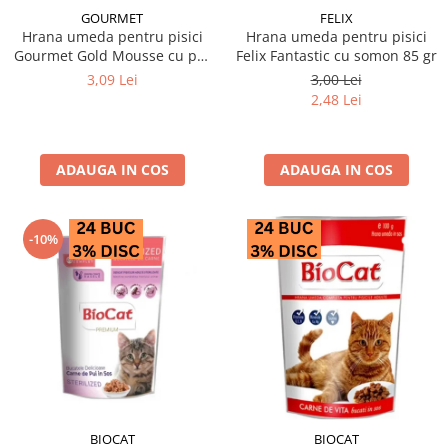
GOURMET
FELIX
Hrana umeda pentru pisici
Hrana umeda pentru pisici
Gourmet Gold Mousse cu pui
Felix Fantastic cu somon 85 gr
85 gr
3,09 Lei
3,00 Lei
2,48 Lei
ADAUGA IN COS
ADAUGA IN COS
-10%
BIOCAT
BIOCAT