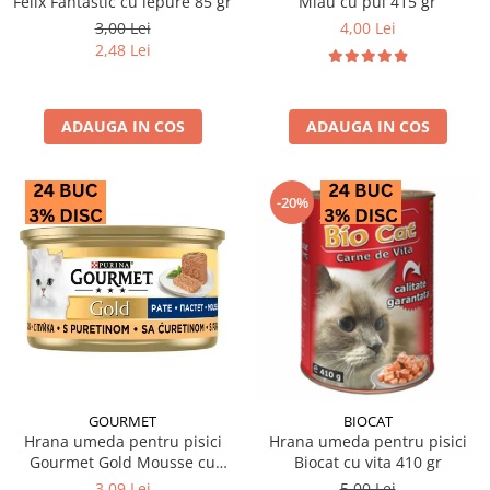
Felix Fantastic cu iepure 85 gr
Miau cu pui 415 gr
3,00 Lei
4,00 Lei
2,48 Lei
ADAUGA IN COS
ADAUGA IN COS
-20%
GOURMET
BIOCAT
Hrana umeda pentru pisici
Hrana umeda pentru pisici
Gourmet Gold Mousse cu
Biocat cu vita 410 gr
curcan 85 gr
3,09 Lei
5,00 Lei