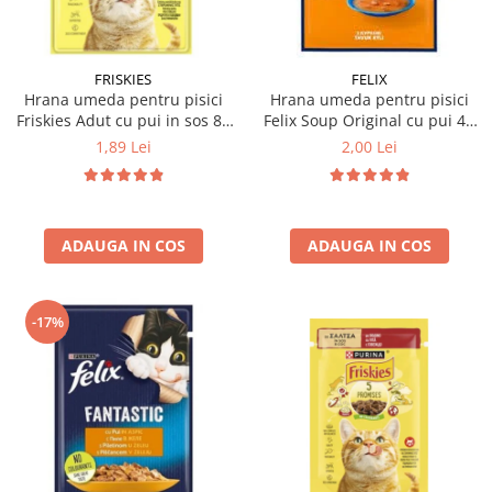
FRISKIES
FELIX
Hrana umeda pentru pisici
Hrana umeda pentru pisici
Friskies Adut cu pui in sos 85
Felix Soup Original cu pui 48
gr
gr
1,89 Lei
2,00 Lei
ADAUGA IN COS
ADAUGA IN COS
-17%