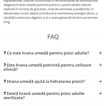
ingredientele, valorile nutriționale și recomandările de administrare.
Alegerea hranei umede potrivite pentru o pisică adultă trebuie
realizată în funcție de greutate, nivel de activitate și preferințe. O
alimentație corect aleasă contribuie la menținerea energiei zilnice, a
sănătății sistemului digestiv și la o stare generală de bine pe termen
lung.
FAQ
❓ Ce este hrana umedă pentru pisici adulte?
❓ Este hrana umedă potrivită pentru utilizare
zilnică?
❓ Hrana umedă ajută la hidratarea pisicii?
❓ Există hrană umedă pentru pisici adulte
sterilizate?