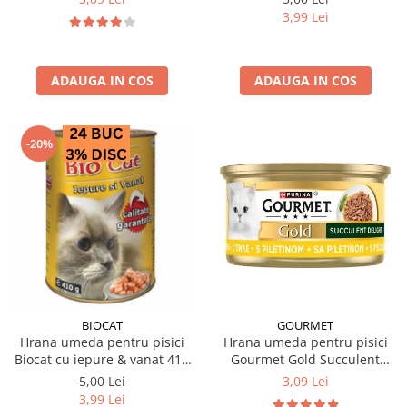
3,99 Lei
ADAUGA IN COS
ADAUGA IN COS
-20%
BIOCAT
GOURMET
Hrana umeda pentru pisici
Hrana umeda pentru pisici
Biocat cu iepure & vanat 410
Gourmet Gold Succulent
gr
Delights cu pui 85 gr
5,00 Lei
3,09 Lei
3,99 Lei