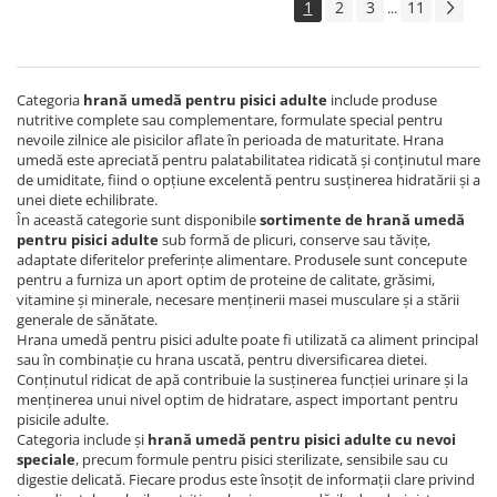
1
2
3
11
...
Categoria
hrană umedă pentru pisici adulte
include produse
nutritive complete sau complementare, formulate special pentru
nevoile zilnice ale pisicilor aflate în perioada de maturitate. Hrana
umedă este apreciată pentru palatabilitatea ridicată și conținutul mare
de umiditate, fiind o opțiune excelentă pentru susținerea hidratării și a
unei diete echilibrate.
În această categorie sunt disponibile
sortimente de hrană umedă
pentru pisici adulte
sub formă de plicuri, conserve sau tăvițe,
adaptate diferitelor preferințe alimentare. Produsele sunt concepute
pentru a furniza un aport optim de proteine de calitate, grăsimi,
vitamine și minerale, necesare menținerii masei musculare și a stării
generale de sănătate.
Hrana umedă pentru pisici adulte poate fi utilizată ca aliment principal
sau în combinație cu hrana uscată, pentru diversificarea dietei.
Conținutul ridicat de apă contribuie la susținerea funcției urinare și la
menținerea unui nivel optim de hidratare, aspect important pentru
pisicile adulte.
Categoria include și
hrană umedă pentru pisici adulte cu nevoi
speciale
, precum formule pentru pisici sterilizate, sensibile sau cu
digestie delicată. Fiecare produs este însoțit de informații clare privind