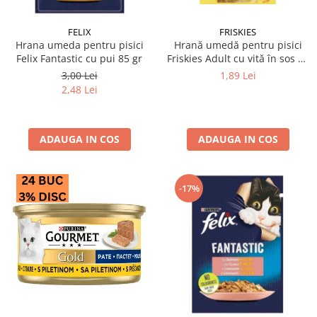
FELIX
FRISKIES
Hrana umeda pentru pisici
Hrană umedă pentru pisici
Felix Fantastic cu pui 85 gr
Friskies Adult cu vită în sos 85
gr
3,00 Lei
1,89 Lei
2,48 Lei
ADAUGA IN COS
ADAUGA IN COS
-17%