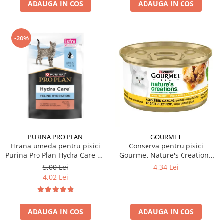
ADAUGA IN COS
ADAUGA IN COS
-20%
PURINA PRO PLAN
GOURMET
Hrana umeda pentru pisici
Conserva pentru pisici
Purina Pro Plan Hydra Care cu
Gourmet Nature's Creations
somon 75 gr
cu pui & spanac & rosii 85 gr
5,00 Lei
4,34 Lei
4,02 Lei
ADAUGA IN COS
ADAUGA IN COS