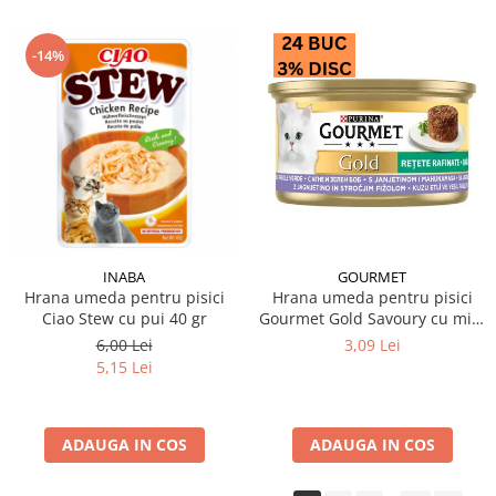
-14%
INABA
GOURMET
Hrana umeda pentru pisici
Hrana umeda pentru pisici
Ciao Stew cu pui 40 gr
Gourmet Gold Savoury cu miel
& fasole verde 85 gr
6,00 Lei
3,09 Lei
5,15 Lei
ADAUGA IN COS
ADAUGA IN COS