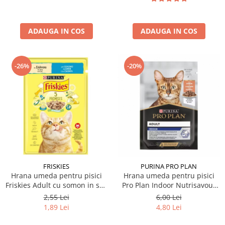
ADAUGA IN COS
ADAUGA IN COS
-26%
-20%
FRISKIES
PURINA PRO PLAN
Hrana umeda pentru pisici
Hrana umeda pentru pisici
Friskies Adult cu somon in sos
Pro Plan Indoor Nutrisavour
85 gr
cu somon 85 gr
2,55 Lei
6,00 Lei
1,89 Lei
4,80 Lei