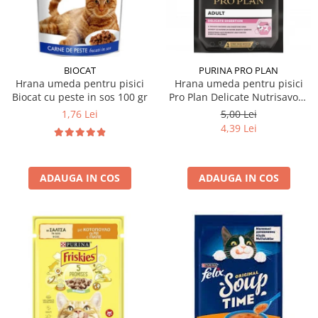
Hrana uscata
Hrana umeda
Hrana uscata caini
Hrana uscata
Hrana umeda pisici
Caine Junior
Caine Adult
Pisica Adult
BIOCAT
PURINA PRO PLAN
Hrana umeda pentru pisici
Hrana umeda pentru pisici
Caine Senior
Pisica Junior
Biocat cu peste in sos 100 gr
Pro Plan Delicate Nutrisavour
Oferta 2 saci
Pisica Senior
cu curcan in sos 85 gr
1,76 Lei
5,00 Lei
Igiena caini
Pisica Sterilizata
4,39 Lei
Ingrijire pisici
Cosmetica & produse de igiena
Covorase & Scutece
Asternut igienic
ADAUGA IN COS
ADAUGA IN COS
Solutii auriculare
Igiena pisici
Solutii curatare
Sampoane pisici
Solutii dentare
Oferte
Solutii oftalmice
Recompense pisici
Oferte
Recompense caini