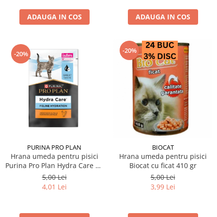
ADAUGA IN COS
ADAUGA IN COS
-20%
-20%
PURINA PRO PLAN
BIOCAT
Hrana umeda pentru pisici
Hrana umeda pentru pisici
Purina Pro Plan Hydra Care cu
Biocat cu ficat 410 gr
pui 75 gr
5,00 Lei
5,00 Lei
4,01 Lei
3,99 Lei