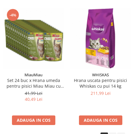
-4%
MiauMiau
WHISKAS
Set 24 buc x Hrana umeda
Hrana uscata pentru pisici
pentru pisici Miau Miau cu
Whiskas cu pui 14 kg
rata in sos 100 gr
41,99 Lei
211,99 Lei
40,49 Lei
ADAUGA IN COS
ADAUGA IN COS