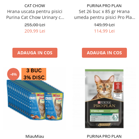
CAT CHOW
PURINA PRO PLAN
Hrana uscata pentru pisici
Set 26 buc x 85 gr Hrana
Purina Cat Chow Urinary cu
umeda pentru pisici Pro Plan
pui 15 kg
Kitten cu curcan
255,00 Lei
149,99 Lei
209,99 Lei
114,99 Lei
ADAUGA IN COS
ADAUGA IN COS
-4%
MiauMiau
PURINA PRO PLAN