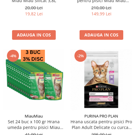
Miau Miau Silicat 3,8L
pentru pisici Miau Miau
Silicat Fresh 8L
20,00 Lei
210,00 Lei
19,82 Lei
149,99 Lei
ADAUGA IN COS
ADAUGA IN COS
-4%
-2%
MiauMiau
PURINA PRO PLAN
Set 24 buc x 100 gr Hrana
Hrana uscata pentru pisici Pro
umeda pentru pisici Miau
Plan Adult Delicate cu curcan
Miau cu curcan in sos
10 kg
41,99 Lei
295,00 Lei