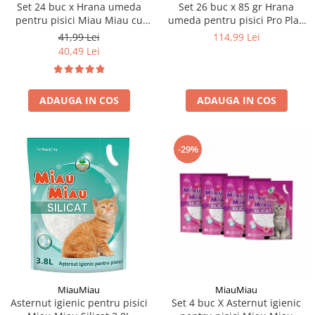
Set 24 buc x Hrana umeda
Set 26 buc x 85 gr Hrana
pentru pisici Miau Miau cu
umeda pentru pisici Pro Plan
somon in sos 100 gr
Nutrisavour Sterilised cu vita
41,99 Lei
114,99 Lei
40,49 Lei
ADAUGA IN COS
ADAUGA IN COS
-29%
MiauMiau
MiauMiau
Asternut igienic pentru pisici
Set 4 buc X Asternut igienic