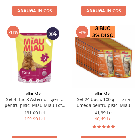
ADAUGA IN COS
ADAUGA IN COS
-11%
-4%
MiauMiau
MiauMiau
Set 4 Buc X Asternut igienic
Set 24 buc x 100 gr Hrana
pentru pisici Miau Miau Tofu
umeda pentru pisici Miau
Fresh 10L
Miau cu pui & ficat in sos
191,00 Lei
41,99 Lei
169,99 Lei
40,49 Lei