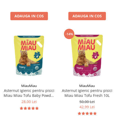
ADAUGA IN COS
ADAUGA IN COS
-14%
MiauMiau
MiauMiau
Asternut igienic pentru pisici
Asternut igienic pentru pisici
Miau Miau Tofu Baby Powder
Miau Miau Tofu Fresh 10L
6L
28,00 Lei
50,00 Lei
42,99 Lei