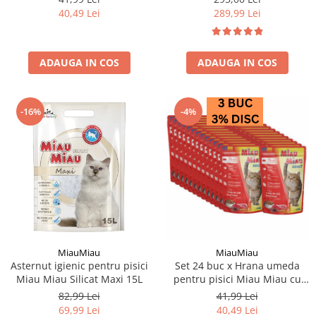
40,49 Lei
289,99 Lei
ADAUGA IN COS
ADAUGA IN COS
-16%
-4%
MiauMiau
MiauMiau
Asternut igienic pentru pisici
Set 24 buc x Hrana umeda
Miau Miau Silicat Maxi 15L
pentru pisici Miau Miau cu
vita in sos 100 gr
82,99 Lei
41,99 Lei
69,99 Lei
40,49 Lei