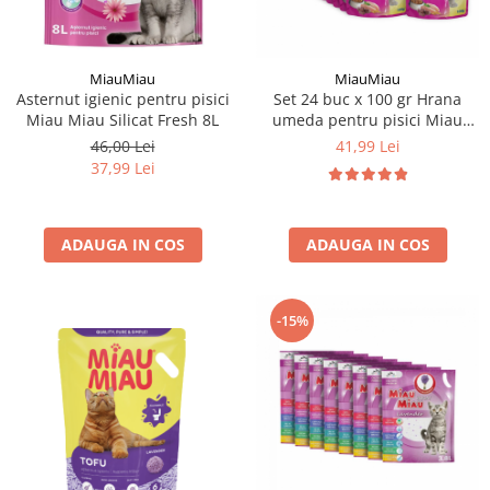
MiauMiau
MiauMiau
Asternut igienic pentru pisici
Set 24 buc x 100 gr Hrana
Miau Miau Silicat Fresh 8L
umeda pentru pisici Miau
Miau Kitten
46,00 Lei
41,99 Lei
37,99 Lei
ADAUGA IN COS
ADAUGA IN COS
-15%