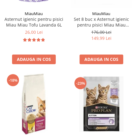
MiauMiau
MiauMiau
Asternut igienic pentru pisici
Set 8 buc x Asternut igienic
Miau Miau Tofu Lavanda 6L
pentru pisici Miau Miau
Silicat Lavanda 3,8L
26,00 Lei
176,00 Lei
149,99 Lei
ADAUGA IN COS
ADAUGA IN COS
-18%
-23%