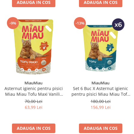
ADAUGA IN COS
ADAUGA IN COS
-9%
-13%
MiauMiau
MiauMiau
Asternut igienic pentru pisici
Set 6 Buc X Asternut igienic
Miau Miau Tofu Maxi Vanilie
pentru pisici Miau Miau Tofu
15L
Baby Powder 6L
70,00 Lei
180,00 Lei
63,99 Lei
156,99 Lei
ADAUGA IN COS
ADAUGA IN COS