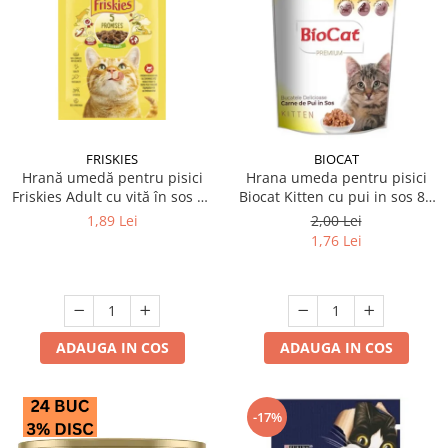
FRISKIES
BIOCAT
Hrană umedă pentru pisici
Hrana umeda pentru pisici
Friskies Adult cu vită în sos 85
Biocat Kitten cu pui in sos 85
gr
gr
1,89 Lei
2,00 Lei
1,76 Lei
ADAUGA IN COS
ADAUGA IN COS
-17%