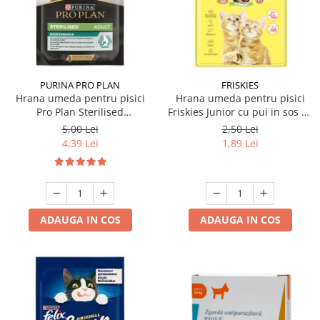
PURINA PRO PLAN
FRISKIES
Hrana umeda pentru pisici
Hrana umeda pentru pisici
Pro Plan Sterilised
Friskies Junior cu pui in sos 85
Nutrisavour cu vita 85 gr
gr
5,00 Lei
2,50 Lei
4,39 Lei
1,89 Lei
ADAUGA IN COS
ADAUGA IN COS