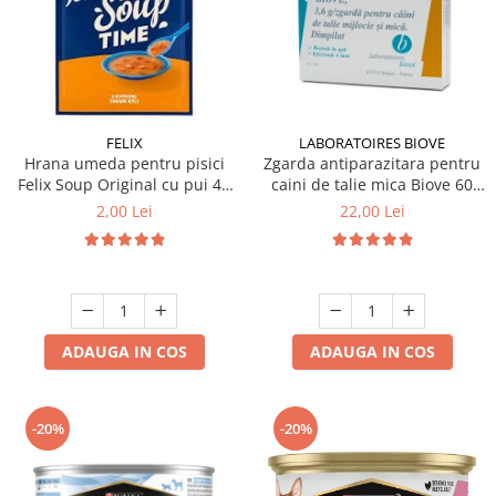
FELIX
LABORATOIRES BIOVE
Hrana umeda pentru pisici
Zgarda antiparazitara pentru
Felix Soup Original cu pui 48
caini de talie mica Biove 60
gr
cm
2,00 Lei
22,00 Lei
ADAUGA IN COS
ADAUGA IN COS
-20%
-20%