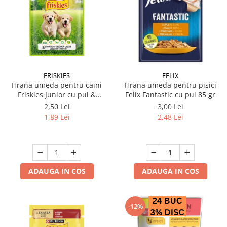
FRISKIES
FELIX
Hrana umeda pentru caini
Hrana umeda pentru pisici
Friskies Junior cu pui &
Felix Fantastic cu pui 85 gr
mazare 85 gr
2,50 Lei
3,00 Lei
1,89 Lei
2,48 Lei
ADAUGA IN COS
ADAUGA IN COS
-12%