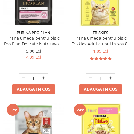
PURINA PRO PLAN
FRISKIES
Hrana umeda pentru pisici
Hrana umeda pentru pisici
Pro Plan Delicate Nutrisavour
Friskies Adut cu pui in sos 85
cu curcan in sos 85 gr
gr
5,00 Lei
1,89 Lei
4,39 Lei
ADAUGA IN COS
ADAUGA IN COS
-12%
-24%