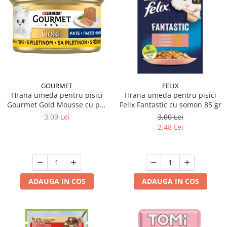
GOURMET
FELIX
Hrana umeda pentru pisici
Hrana umeda pentru pisici
Gourmet Gold Mousse cu pui
Felix Fantastic cu somon 85 gr
85 gr
3,09 Lei
3,00 Lei
2,48 Lei
ADAUGA IN COS
ADAUGA IN COS