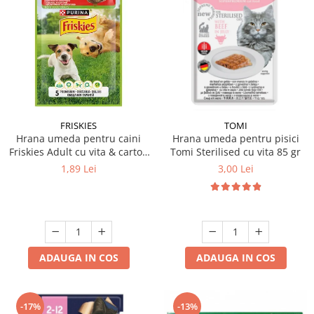
FRISKIES
TOMI
Hrana umeda pentru caini
Hrana umeda pentru pisici
Friskies Adult cu vita & cartofi
Tomi Sterilised cu vita 85 gr
85 gr
1,89 Lei
3,00 Lei
ADAUGA IN COS
ADAUGA IN COS
-17%
-13%