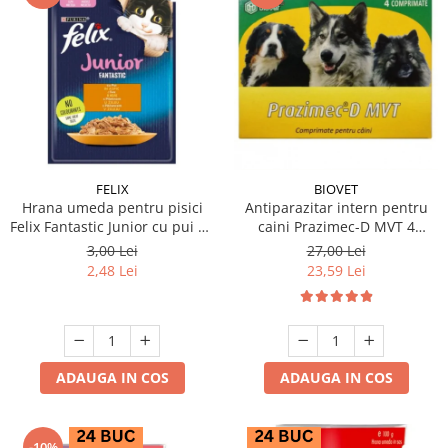
FELIX
BIOVET
Hrana umeda pentru pisici
Antiparazitar intern pentru
Felix Fantastic Junior cu pui 85
caini Prazimec-D MVT 4
gr
comprimate
3,00 Lei
27,00 Lei
2,48 Lei
23,59 Lei
ADAUGA IN COS
ADAUGA IN COS
-10%