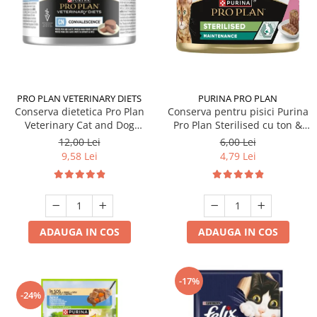
PRO PLAN VETERINARY DIETS
PURINA PRO PLAN
Conserva dietetica Pro Plan
Conserva pentru pisici Purina
Veterinary Cat and Dog
Pro Plan Sterilised cu ton &
Convalescence 195 gr
somon 85 gr
12,00 Lei
6,00 Lei
9,58 Lei
4,79 Lei
ADAUGA IN COS
ADAUGA IN COS
-17%
-24%