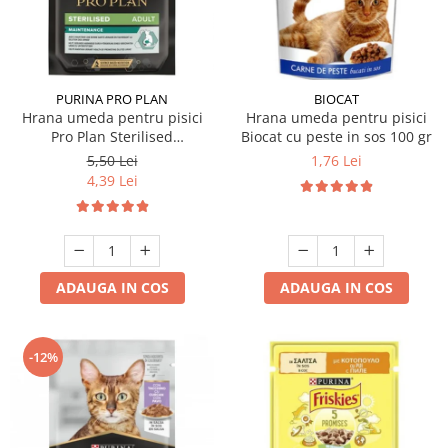
Hrana uscata
Hrana umeda
Hrana uscata caini
Hrana uscata
Hrana umeda pisici
Caine Junior
Caine Adult
Pisica Adult
PURINA PRO PLAN
BIOCAT
Hrana umeda pentru pisici
Hrana umeda pentru pisici
Caine Senior
Pisica Junior
Pro Plan Sterilised
Biocat cu peste in sos 100 gr
Oferta 2 saci
Pisica Senior
Nutrisavour cu pui in sos 85
5,50 Lei
1,76 Lei
Igiena caini
Pisica Sterilizata
gr
4,39 Lei
Ingrijire pisici
Cosmetica & produse de igiena
Covorase & Scutece
Asternut igienic
Solutii auriculare
Igiena pisici
Solutii curatare
Sampoane pisici
ADAUGA IN COS
ADAUGA IN COS
Solutii dentare
Oferte
Solutii oftalmice
Recompense pisici
-12%
Oferte
Recompense caini