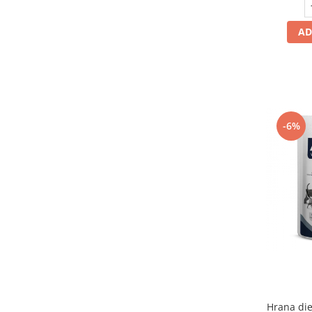
AD
-6%
Hrana die