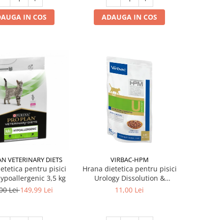
ADAUGA IN COS
AUGA IN COS
N VETERINARY DIETS
VIRBAC-HPM
etetica pentru pisici
Hrana dietetica pentru pisici
ypoallergenic 3,5 kg
Urology Dissolution &
Prevention 85 gr
00 Lei
149,99 Lei
11,00 Lei