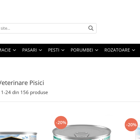
MACIE
PASARI
PESTI
PORUMBEI
ROZATOARE
Veterinare Pisici
1-
24
din
156
produse
-20%
-20%