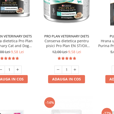
N VETERINARY DIETS
PRO PLAN VETERINARY DIETS
PU
 dietetica Pro Plan
Conserva dietetica pentru
Hrana u
inary Cat and Dog
pisici Pro Plan EN ST/OX
Purina P
alescence 195 gr
Gastrointestinal 195 gr
,00 Lei
9,58 Lei
12,00 Lei
9,58 Lei
5,
AUGA IN COS
ADAUGA IN COS
AD
-14%
-27%