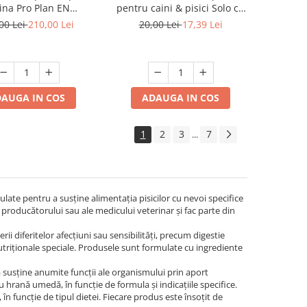
ina Pro Plan EN
pentru caini & pisici Solo cu
rointestinal 5 kg
mistret 300 gr
00 Lei
210,00 Lei
20,00 Lei
17,39 Lei
AUGA IN COS
ADAUGA IN COS
1
2
3
7
...
late pentru a susține alimentația pisicilor cu nevoi specifice
producătorului sau ale medicului veterinar și fac parte din
rii diferitelor afecțiuni sau sensibilități, precum digestie
nutriționale speciale. Produsele sunt formulate cu ingrediente
a susține anumite funcții ale organismului prin aport
hrană umedă, în funcție de formula și indicațiile specifice.
, în funcție de tipul dietei. Fiecare produs este însoțit de