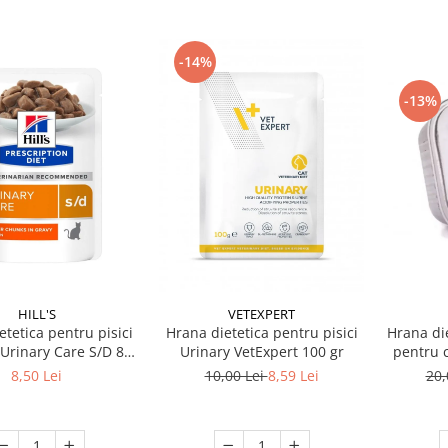
-14%
-13%
HILL'S
VETEXPERT
etetica pentru pisici
Hrana dietetica pentru pisici
Hrana di
D Urinary Care S/D 85
Urinary VetExpert 100 gr
pentru c
gr
8,50 Lei
10,00 Lei
8,59 Lei
20,