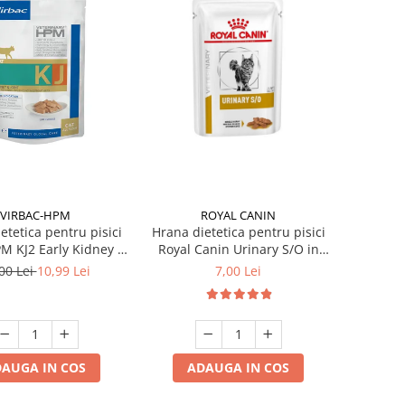
VIRBAC-HPM
ROYAL CANIN
etetica pentru pisici
Hrana dietetica pentru pisici
M KJ2 Early Kidney &
Royal Canin Urinary S/O in
Joint 85 gr
gravy 85 gr
00 Lei
10,99 Lei
7,00 Lei
AUGA IN COS
ADAUGA IN COS