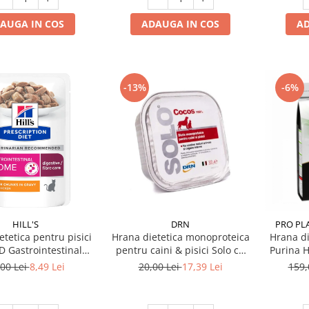
AUGA IN COS
ADAUGA IN COS
AD
-13%
-6%
HILL'S
DRN
PRO PLA
etetica pentru pisici
Hrana dietetica monoproteica
Hrana di
PD Gastrointestinal
pentru caini & pisici Solo cu
Purina H
me cu pui 85 gr
cocos 300 gr
,00 Lei
8,49 Lei
20,00 Lei
17,39 Lei
159,