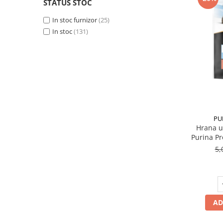
STATUS STOC
In stoc furnizor
(25)
In stoc
(131)
PU
Hrana u
Purina Pr
5,
AD