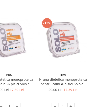
-13%
DRN
DRN
Hrana dietetica monoproteica
etetica monoproteica
pentru caini & pisici Solo cu
aini & pisici Solo cu
somon 300 gr
gasca 300 gr
20,00 Lei
17,39 Lei
00 Lei
17,39 Lei