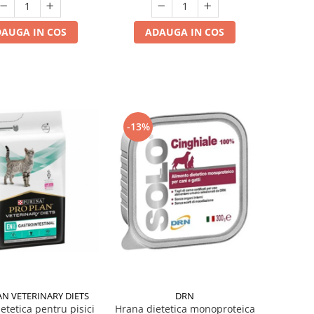
AUGA IN COS
ADAUGA IN COS
-13%
N VETERINARY DIETS
DRN
etetica pentru pisici
Hrana dietetica monoproteica