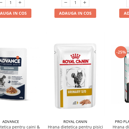
AUGA IN COS
ADAUGA IN COS
AD
-25%
ADVANCE
PRO PLA
ROYAL CANIN
tetica pentru caini &
Hrana di
Hrana dietetica pentru pisici