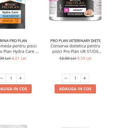
RINA PRO PLAN
PRO PLAN VETERINARY DIETS
meda pentru pisici
Conserva dietetica pentru
ro Plan Hydra Care cu
pisici Pro Plan UR ST/OX
pui 75 gr
Urinary Mousse 195 gr
00 Lei
4,01 Lei
12,00 Lei
9,59 Lei
AUGA IN COS
ADAUGA IN COS