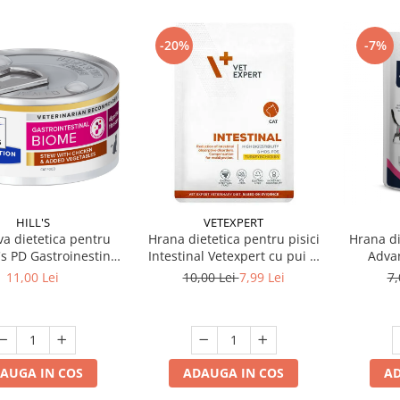
-20%
-7%
HILL'S
VETEXPERT
a dietetica pentru
Hrana dietetica pentru pisici
Hrana di
l's PD Gastroinestinal
Intestinal Vetexpert cu pui &
Advan
canita cu pui 82 gr
curcan 100 gr
11,00 Lei
10,00 Lei
7,99 Lei
7,
AUGA IN COS
ADAUGA IN COS
AD