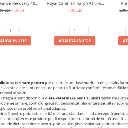
dvance Recovery 100
Pur
Royal Canin Urinary S/O Loaf
gr
Gast
85 gr
00 Lei
7,50 Lei
280,
7,00 Lei
AUGA IN COS
AD
ADAUGA IN COS
diete veterinare pentru pisici
include produse nutriționale speciale, formu
e. Aceste diete sunt concepute pentru a fi utilizate conform recomandărilor 
ițional al pisicii.
 categorie sunt disponibile
diete veterinare pentru pisici
destinate susține
probleme urinare, controlul greutății, sensibilități alimentare sau alte nevoi 
cționate și un profil nutrițional adaptat.
rinară pentru pisici este diferită de hrana standard, fiind concepută pentru 
de nutrienți. Aceste produse pot fi disponibile sub formă de hrană uscată sau 
nclude diete veterinare pentru pisici adulte, pisici senior sau pisici sterilizate