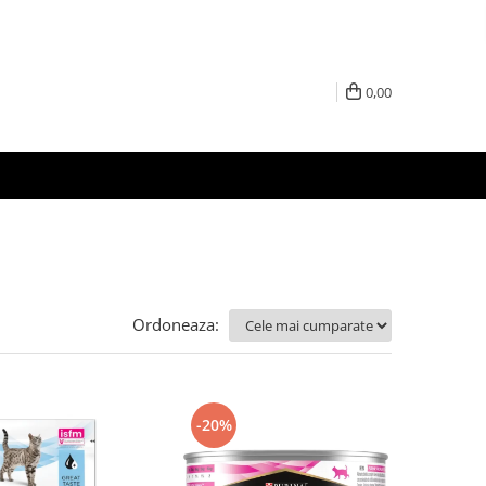
0,00
Ordoneaza:
-20%