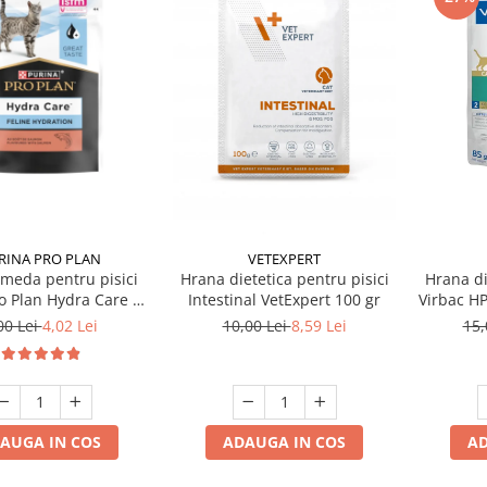
RINA PRO PLAN
VETEXPERT
meda pentru pisici
Hrana dietetica pentru pisici
Hrana di
o Plan Hydra Care cu
Intestinal VetExpert 100 gr
Virbac HP
somon 75 gr
00 Lei
4,02 Lei
10,00 Lei
8,59 Lei
15,
AUGA IN COS
ADAUGA IN COS
AD