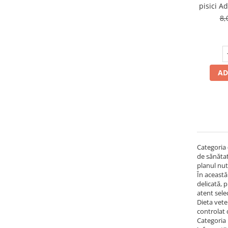
pisici A
8,
AD
Categoria
de sănătat
planul nutr
În această
delicată, 
atent sele
Dieta vete
controlat 
Categoria i