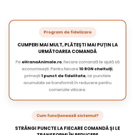
Program de fidelizare
CUMPERI MAI MULT, PLĂTEȘTI MAI PUȚIN LA
URMĂTOAREA COMANDĂ
Pe
eHranaAnimale.ro
, fiecare comandă te ajută să
economisești. Pentru fiecare
10 RON cheltuiți
,
primești
1 punct de fidelitate
, iar punctele
acumulate se transformă în reducere pentru
comenzile viitoare.
Cum funcționează sistemul?
STRÂNGI PUNCTE LA FIECARE COMANDĂ ȘI LE
TRANSFORMI ÎN REDUCERE