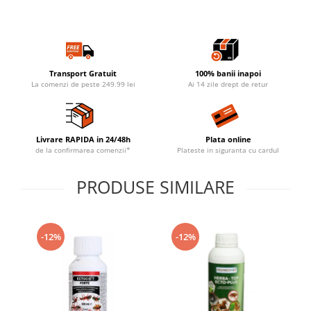
Transport Gratuit
100% banii inapoi
La comenzi de peste 249.99 lei
Ai 14 zile drept de retur
Livrare RAPIDA in 24/48h
Plata online
de la confirmarea comenzii*
Plateste in siguranta cu cardul
PRODUSE SIMILARE
-12%
-12%