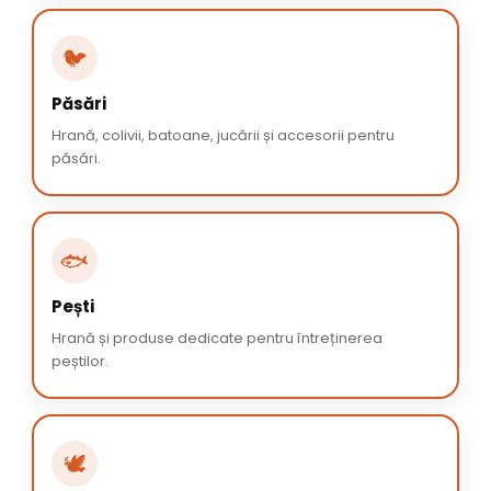
🐦
Păsări
Hrană, colivii, batoane, jucării și accesorii pentru
păsări.
🐟
Pești
Hrană și produse dedicate pentru întreținerea
peștilor.
🕊️