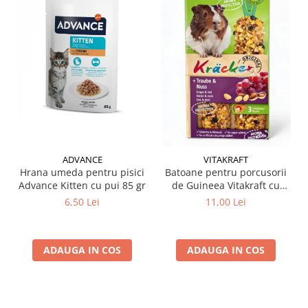
ADVANCE
VITAKRAFT
Hrana umeda pentru pisici
Batoane pentru porcusorii
Advance Kitten cu pui 85 gr
de Guineea Vitakraft cu
struguri & nuci 2 buc
6,50 Lei
11,00 Lei
ADAUGA IN COS
ADAUGA IN COS