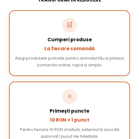
🛒
Cumperi produse
La fiecare comandă
Alegi produsele potrivite pentru animalul tău și plasezi
comanda online, rapid și simplu.
⭐
Primești puncte
10 RON = 1 punct
Pentru fiecare 10 RON cheltuiți, sistemul îți acordă
automat 1 punct de fidelitate.