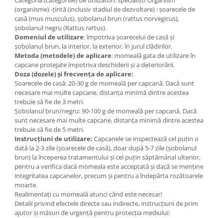
Categoria (categoriile) de utilizatori: specialiști Organism
(organisme) -țintă (inclusiv stadiul de dezvoltare) : șoarecele de
casă (mus musculus), șobolanul brun (rattus norvegicus),
șobolanul negru (Rattus rattus).
Domeniul de utilizare
: împotriva șoarecelui de casă și
șobolanul brun, la interior, la exterior, în jurul clădirilor.
Metoda (metodele) de aplicare
: momeală gata de utilizare în
capcane protejate împotriva deschiderii și a deteriorării.
Doza (dozele) și frecvența de aplicare:
Soarecele de casă: 20-30 g de momeală per capcană. Dacă sunt
necesare mai multe capcane, distanța minimă dintre acestea
trebuie să fie de 3 metri.
Șobolanul brun/negru: 90-100 g de momeală per capcană. Dacă
sunt necesare mai multe capcane, distanța minimă dintre acestea
trebuie să fie de 5 metri.
Instrucțiuni de utilizare:
Capcanele se inspectează cel puțin o
dată la 2-3 zile (șoarecele de casă), doar după 5-7 zile (șobolanul
brun) la începerea tratamentului și cel puțin săptămânal ulterior,
pentru a verifica dacă momeala este acceptată și dacă se menține
integritatea capcanelor, precum și pentru a îndepărta rozătoarele
moarte.
Realimentați cu momeală atunci când este necesar!
Detalii privind efectele directe sau indirecte, instrucțiuni de prim
ajutor și măsuri de urgență pentru protecția mediului: