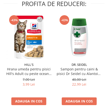
PROFITA DE REDUCERI:
-43%
-43%
HILL'S
DR. SEIDEL
Hrana umeda pentru pisici
Sampon pentru caini &
Hill's Adult cu peste oceanic
pisici Dr Seidel cu Alantoina
85 gr
220 ml
7,00 Lei
40,00 Lei
3,99 Lei
22,99 Lei
ADAUGA IN COS
ADAUGA IN COS