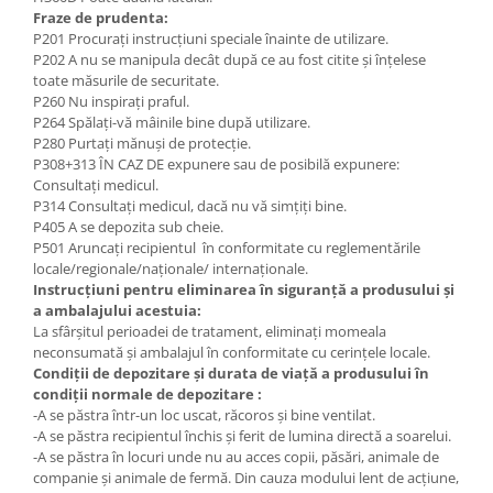
Fraze de prudenta:
P201 Procurați instrucțiuni speciale înainte de utilizare.
P202 A nu se manipula decât după ce au fost citite și înțelese
toate măsurile de securitate.
P260 Nu inspiraţi praful.
P264 Spălaţi-vă mâinile bine după utilizare.
P280 Purtați mănuși de protecție.
P308+313 ÎN CAZ DE expunere sau de posibilă expunere:
Consultați medicul.
P314 Consultaţi medicul, dacă nu vă simţiţi bine.
P405 A se depozita sub cheie.
P501 Aruncaţi recipientul în conformitate cu reglementările
locale/regionale/naţionale/ internaţionale.
Instrucțiuni pentru eliminarea în siguranță a produsului și
a ambalajului acestuia:
La sfârșitul perioadei de tratament, eliminați momeala
neconsumată și ambalajul în conformitate cu cerințele locale.
Condiții de depozitare și durata de viață a produsului în
condiții normale de depozitare :
-A se păstra într-un loc uscat, răcoros și bine ventilat.
-A se păstra recipientul închis și ferit de lumina directă a soarelui.
-A se păstra în locuri unde nu au acces copii, păsări, animale de
companie și animale de fermă. Din cauza modului lent de acțiune,