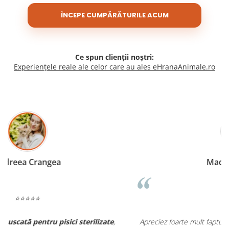
ÎNCEPE CUMPĂRĂTURILE ACUM
Ce spun clienții noștri:
Experiențele reale ale celor care au ales eHranaAnimale.ro
Madalina Stancea
⭐⭐⭐⭐⭐
Apreciez foarte mult faptul că pe
ehranaanimale.ro
găsesc nu