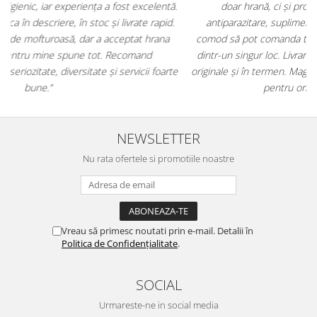
.
doar hrană, ci și produse din
farmacia veterinară
:
antiparazitare, suplimente și soluții de îngrijire. Este foarte
comod să pot comanda tot ce am nevoie pentru animalul meu
m
dintr-un singur loc. Livrarea a fost rapidă, iar produsele au fost
e
originale și în termen. Magazin serios, bine organizat și foarte util
t
pentru orice stăpân de animale.
NEWSLETTER
Nu rata ofertele si promotiile noastre
Vreau să primesc noutati prin e-mail. Detalii în
Politica de Confidențialitate
.
SOCIAL
Urmareste-ne in social media