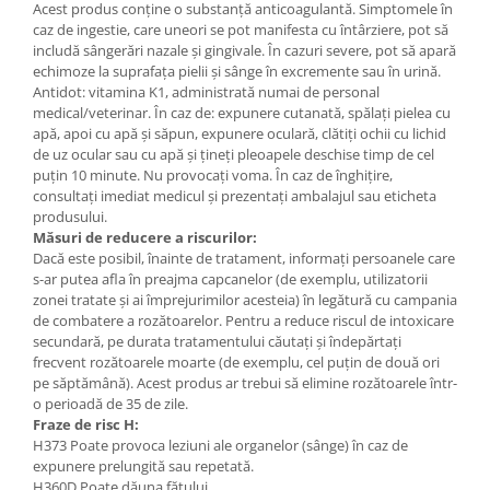
Acest produs conține o substanță anticoagulantă. Simptomele în
caz de ingestie, care uneori se pot manifesta cu întârziere, pot să
includă sângerări nazale și gingivale. În cazuri severe, pot să apară
echimoze la suprafața pielii și sânge în excremente sau în urină.
Antidot: vitamina K1, administrată numai de personal
medical/veterinar. În caz de: expunere cutanată, spălați pielea cu
apă, apoi cu apă și săpun, expunere oculară, clătiți ochii cu lichid
de uz ocular sau cu apă și țineți pleoapele deschise timp de cel
puțin 10 minute. Nu provocați voma. În caz de înghițire,
consultați imediat medicul și prezentați ambalajul sau eticheta
produsului.
Măsuri de reducere a riscurilor:
Dacă este posibil, înainte de tratament, informați persoanele care
s-ar putea afla în preajma capcanelor (de exemplu, utilizatorii
zonei tratate și ai împrejurimilor acesteia) în legătură cu campania
de combatere a rozătoarelor. Pentru a reduce riscul de intoxicare
secundară, pe durata tratamentului căutați și îndepărtați
frecvent rozătoarele moarte (de exemplu, cel puțin de două ori
pe săptămână). Acest produs ar trebui să elimine rozătoarele într-
o perioadă de 35 de zile.
Fraze de risc H:
H373 Poate provoca leziuni ale organelor (sânge) în caz de
expunere prelungită sau repetată.
H360D Poate dăuna fătului.