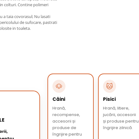
in colturi. Contine polimeri
u a taia covorasul; Nu lasati
pericolului de sufocare, pastrati
losite in toaleta.
🐶
🐱
Câini
Pisici
Hrană,
Hrană, litiere,
recompense,
jucării, accesorii
LE
accesorii și
și produse pentru
produse de
îngrijire zilnică.
rii,
îngrijire pentru
 pentru