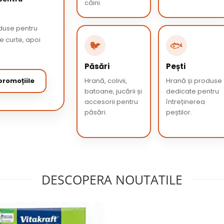
câini.
oduse pentru
de curte, apoi
🐦
🐟
Păsări
Pești
romoțiile
Hrană, colivii,
Hrană și produse
batoane, jucării și
dedicate pentru
accesorii pentru
întreținerea
păsări.
peștilor.
DESCOPERA NOUTATILE