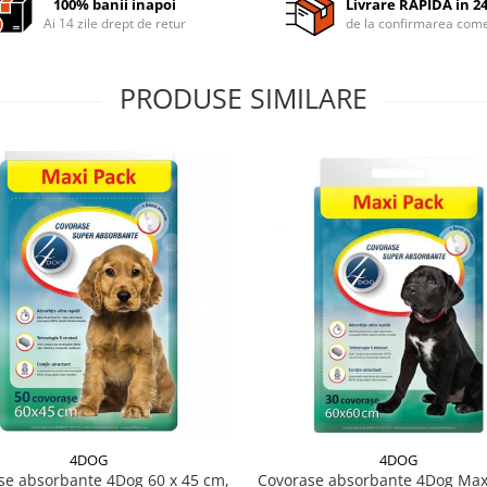
100% banii inapoi
Livrare RAPIDA in 2
Ai 14 zile drept de retur
de la confirmarea come
PRODUSE SIMILARE
4DOG
4DOG
se absorbante 4Dog 60 x 45 cm,
Covorase absorbante 4Dog Max