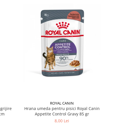
ROYAL CANIN
grijire
Hrana umeda pentru pisici Royal Canin
Hrana ume
 x 13 cm
Appetite Control Gravy 85 gr
Ag
8,00 Lei