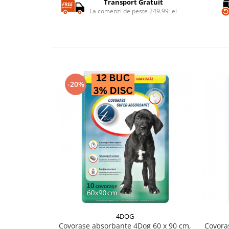
Transport Gratuit
La comenzi de peste 249.99 lei
-20%
4DOG
Covorase absorbante 4Dog 60 x 90 cm,
Covora