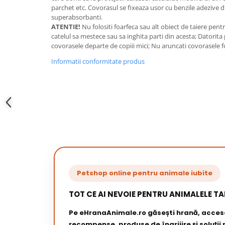
parchet etc. Covorasul se fixeaza usor cu benzile adezive d
superabsorbanti.
ATENTIE!
Nu folositi foarfeca sau alt obiect de taiere pentr
catelul sa mestece sau sa inghita parti din acesta; Datorita 
covorasele departe de copiii mici; Nu aruncati covorasele fo
Informatii conformitate produs
Petshop online pentru animale iubite
TOT CE AI NEVOIE PENTRU ANIMALELE TA
Pe eHranaAnimale.ro găsești hrană, acceso
recompense, produse de îngrijire și soluții