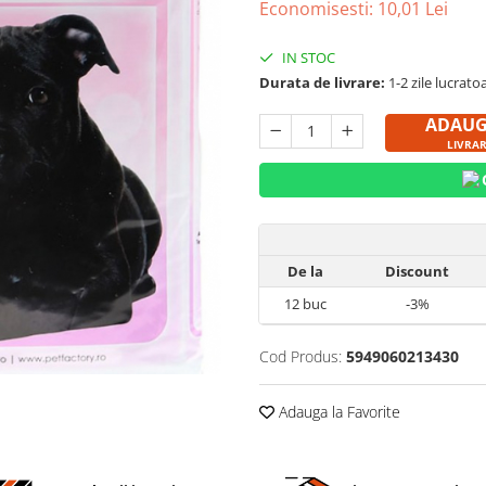
Economisesti:
10,01
Lei
IN STOC
Durata de livrare:
1-2 zile lucrato
ADAUG
LIVRA
De la
Discount
12
buc
-3%
Cod Produs:
5949060213430
Adauga la Favorite