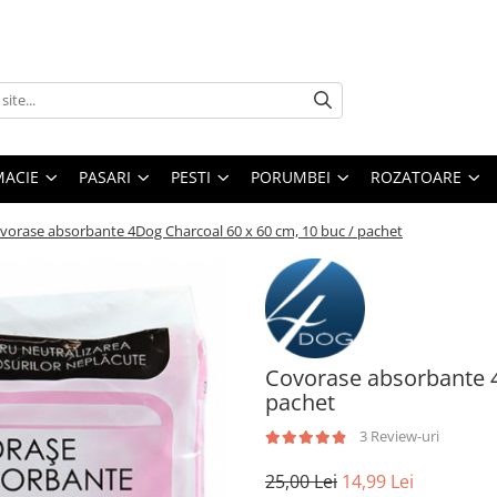
MACIE
PASARI
PESTI
PORUMBEI
ROZATOARE
vorase absorbante 4Dog Charcoal 60 x 60 cm, 10 buc / pachet
Covorase absorbante 4
pachet
3 Review-uri
25,00 Lei
14,99 Lei