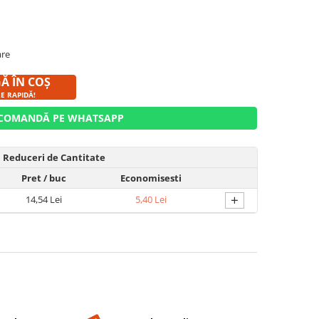
are
Ă ÎN COȘ
RE RAPIDĂ!
COMANDĂ PE WHATSAPP
Reduceri de Cantitate
Pret
/ buc
Economisesti
+
14,54 Lei
5,40 Lei