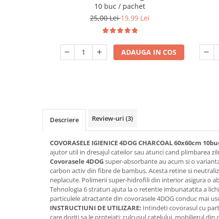
10 buc / pachet
25,00 Lei
19,99 Lei
ADAUGA IN COS
Review-uri
(3)
Descriere
COVORASELE IGIENICE 4DOG CHARCOAL 60x60cm 10bu
ajutor util in dresajul cateilor sau atunci cand plimbarea zi
Covorasele 4DOG
super-absorbante au acum si o variant
carbon activ din fibre de bambus. Acesta retine si neutrali
neplacute. Polimerii super-hidrofili din interior asigura o 
Tehnologia 6 straturi ajuta la o retentie imbunatatita a lichid
particulele atractante din covorasele 4DOG conduc mai uso
INSTRUCTIUNI DE UTILIZARE:
Intindeti covorasul cu part
care doriti sa le protejati: culcusul catelului, mobilierul din