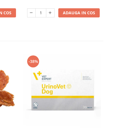
N COS
ADAUGA IN COS
-38%
-38%