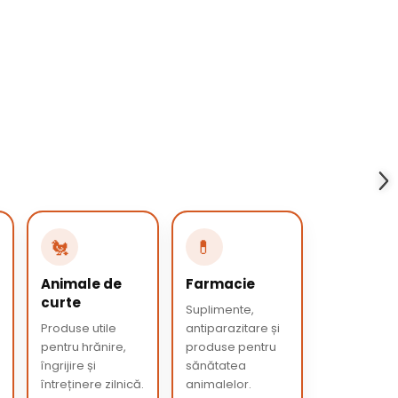
🐔
💊
Animale de
Farmacie
curte
Suplimente,
Produse utile
antiparazitare și
pentru hrănire,
produse pentru
îngrijire și
sănătatea
întreținere zilnică.
animalelor.