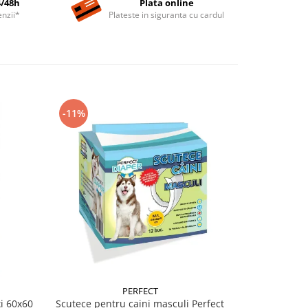
4/48h
Plata online
nzii*
Plateste in siguranta cu cardul
-11%
PERFECT
SI
i 60x60
Scutece pentru caini masculi Perfect
Spray atr