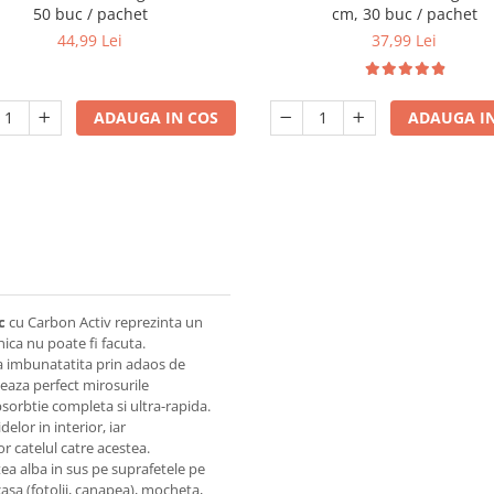
50 buc / pachet
cm, 30 buc / pachet
44,99 Lei
37,99 Lei
ADAUGA IN COS
ADAUGA IN
c
cu Carbon Activ reprezinta un
lnica nu poate fi facuta.
a imbunatatita prin adaos de
zeaza perfect mirosurile
absorbtie completa si ultra-rapida.
elor in interior, iar
r catelul catre acestea.
ea alba in sus pe suprafetele pe
 casa (fotolii, canapea), mocheta,