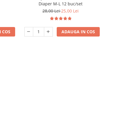
Diaper M-L 12 buc/set
cateilor 
28,00 Lei
25,00 Lei
 COS
ADAUGA IN COS