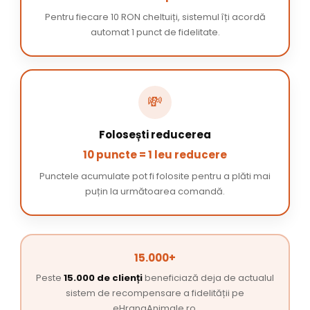
Pentru fiecare 10 RON cheltuiți, sistemul îți acordă
automat 1 punct de fidelitate.
💸
Folosești reducerea
10 puncte = 1 leu reducere
Punctele acumulate pot fi folosite pentru a plăti mai
puțin la următoarea comandă.
15.000+
Peste
15.000 de clienți
beneficiază deja de actualul
sistem de recompensare a fidelității pe
eHranaAnimale.ro.