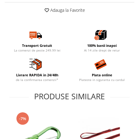
Adauga la Favorite
Transport Gratuit
100% banii inapoi
La comenzi de peste 249.99 lei
Ai 14 zile drept de retur
Livrare RAPIDA in 24/48h
Plata online
de la confirmarea comenzii*
Plateste in siguranta cu cardul
PRODUSE SIMILARE
-7%