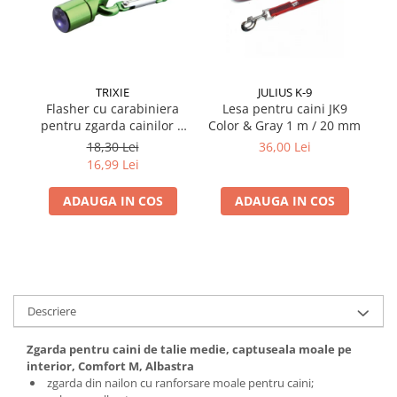
TRIXIE
JULIUS K-9
Flasher cu carabiniera
Lesa pentru caini JK9
Ha
pentru zgarda cainilor 1
Color & Gray 1 m / 20 mm
cm
18,30 Lei
36,00 Lei
16,99 Lei
ADAUGA IN COS
ADAUGA IN COS
Descriere
Zgarda pentru caini de talie medie, captuseala moale pe
interior, Comfort M, Albastra
zgarda din nailon cu ranforsare moale pentru caini;