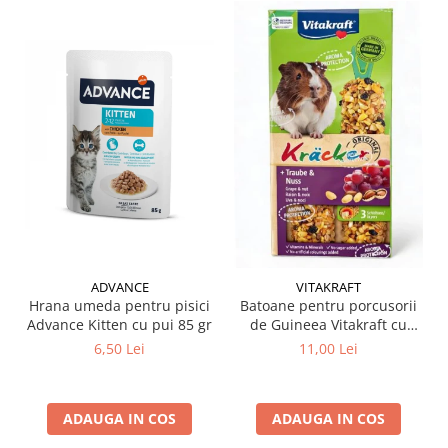
ADVANCE
VITAKRAFT
Hrana umeda pentru pisici
Batoane pentru porcusorii
Advance Kitten cu pui 85 gr
de Guineea Vitakraft cu
struguri & nuci 2 buc
6,50 Lei
11,00 Lei
ADAUGA IN COS
ADAUGA IN COS