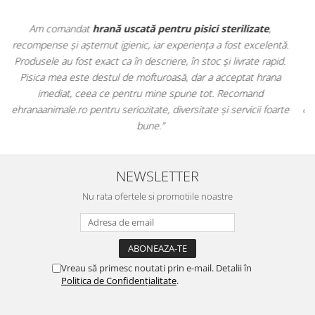
e
,
Apreciez foarte mult faptul că pe
ehranaanimale.ro
găsesc n
lentă.
doar hrană, ci și produse din
farmacia veterinară
:
rapid.
antiparazitare, suplimente și soluții de îngrijire. Este foarte
rana
comod să pot comanda tot ce am nevoie pentru animalul me
dintr-un singur loc. Livrarea a fost rapidă, iar produsele au fos
foarte
originale și în termen. Magazin serios, bine organizat și foarte ut
pentru orice stăpân de animale.
NEWSLETTER
Nu rata ofertele si promotiile noastre
Vreau să primesc noutati prin e-mail. Detalii în
Politica de Confidențialitate
.