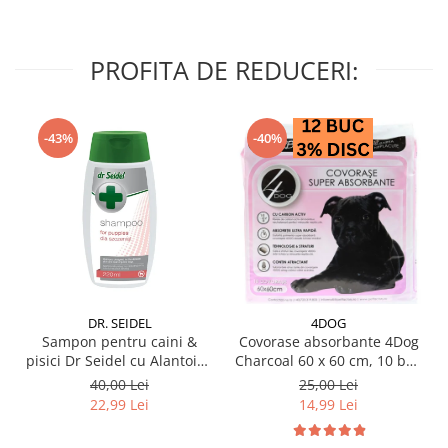
PROFITA DE REDUCERI:
-43%
-40%
DR. SEIDEL
4DOG
Sampon pentru caini &
Covorase absorbante 4Dog
pisici Dr Seidel cu Alantoina
Charcoal 60 x 60 cm, 10 buc
220 ml
/ pachet
40,00 Lei
25,00 Lei
22,99 Lei
14,99 Lei