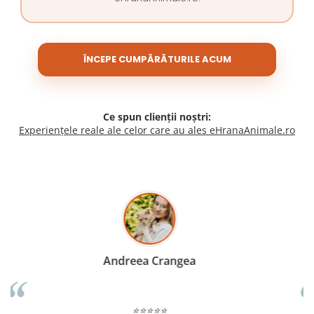
ÎNCEPE CUMPĂRĂTURILE ACUM
Ce spun clienții noștri:
Experiențele reale ale celor care au ales eHranaAnimale.ro
Madalina Stancea
⭐⭐⭐⭐⭐