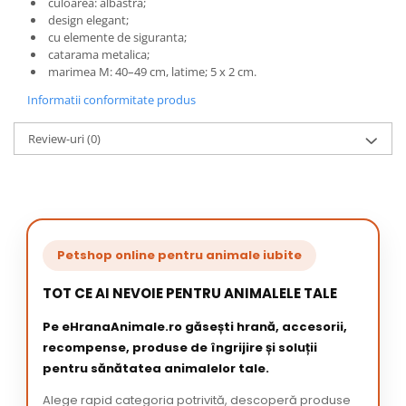
culoarea: albastra;
design elegant;
cu elemente de siguranta;
catarama metalica;
marimea M: 40–49 cm, latime; 5 x 2 cm.
Informatii conformitate produs
Review-uri
(0)
Petshop online pentru animale iubite
TOT CE AI NEVOIE PENTRU ANIMALELE TALE
Pe eHranaAnimale.ro găsești hrană, accesorii,
recompense, produse de îngrijire și soluții
pentru sănătatea animalelor tale.
Alege rapid categoria potrivită, descoperă produse