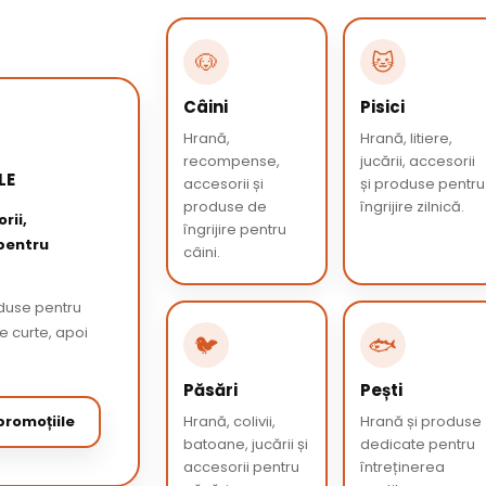
🐶
🐱
Câini
Pisici
Hrană,
Hrană, litiere,
recompense,
jucării, accesorii
LE
accesorii și
și produse pentru
produse de
îngrijire zilnică.
rii,
îngrijire pentru
 pentru
câini.
oduse pentru
de curte, apoi
🐦
🐟
Păsări
Pești
romoțiile
Hrană, colivii,
Hrană și produse
batoane, jucării și
dedicate pentru
accesorii pentru
întreținerea