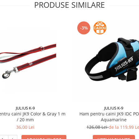
PRODUSE SIMILARE
-3%
JULIUS K-9
JULIUS K-9
entru caini JK9 Color & Gray 1 m
Ham pentru caini JK9 IDC P
/ 20 mm
Aquamarine
36,00 Lei
126,08 Lei
de la 119,99 Le