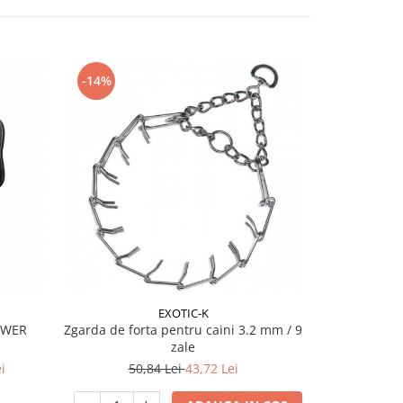
-14%
EXOTIC-K
OWER
Zgarda de forta pentru caini 3.2 mm / 9
Ham pentru 
zale
cm/1
i
50,84 Lei
43,72 Lei