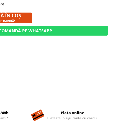
are
Ă ÎN COȘ
RE RAPIDĂ!
COMANDĂ PE WHATSAPP
4/48h
Plata online
nzii*
Plateste in siguranta cu cardul