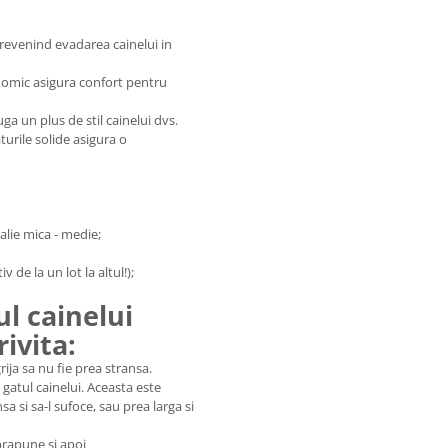
revenind evadarea cainelui in
nomic asigura confort pentru
uga un plus de stil cainelui dvs.
turile solide asigura o
alie mica - medie;
 de la un lot la altul!);
l cainelui
ivita:
ija sa nu fie prea stransa.
gatul cainelui. Aceasta este
a si sa-l sufoce, sau prea larga si
prapune si apoi