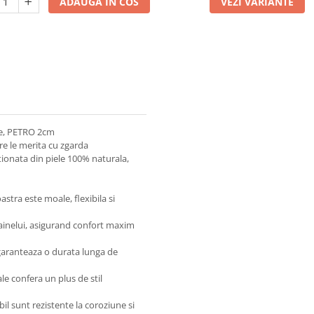
ADAUGA IN COS
VEZI VARIANTE
sie, PETRO 2cm
are le merita cu zgarda
tionata din piele 100% naturala,
stra este moale, flexibila si
cainelui, asigurand confort maxim
 garanteaza o durata lunga de
rale confera un plus de stil
il sunt rezistente la coroziune si