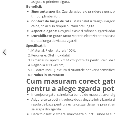
asigura o prindere sigura.
Beneficii:
Siguranta sporita:
Zgarda asigura o prindere sigura, p
timpul plimbarilor.
Confort de lunga durata:
Materialul si designul ergo
caine, chiar si in timpul purtarii prelungite.
Aspect elegant:
Designul clasic si rafinat al zgarzii ada
Durabilitate garantata:
Materialele rezistente si cusa
durata lunga de viata a zgarzii.
Specificații:
Material: Piele naturala 100%;
Feronerie: Otel inoxidabil;
Dimensiuni: aprox. 2 x 44 cm; potrivita pentru caini de t
Reglabila ≈ 33 - 41 cm;
Culoare: Rosu. (Textura si Nuantele pot varia semnificativ
Produs in ROMANIA
Cum masuram corect gatu
pentru a alege zgarda potr
Inconjoara gatul cainelui cu banda de masurat, avand gr
Asigura-te ca poti introduce doua degete intre banda si 
regula de baza pentru a evita ca zgarda sa fie prea strans
sa scape din zgarda.
Daca folosesti o sfoara, marcheaza punctul unde se su