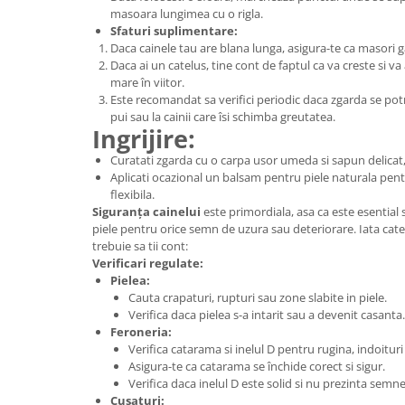
masoara lungimea cu o rigla.
Sfaturi suplimentare:
Daca cainele tau are blana lunga, asigura-te ca masori ga
Daca ai un catelus, tine cont de faptul ca va creste si 
mare în viitor.
Este recomandat sa verifici periodic daca zgarda se potri
pui sau la cainii care îsi schimba greutatea.
Ingrijire:
Curatati zgarda cu o carpa usor umeda si sapun delicat, 
Aplicati ocazional un balsam pentru piele naturala pen
flexibila.
Siguranța cainelui
este primordiala, asa ca este esential s
piele pentru orice semn de uzura sau deteriorare. Iata ca
trebuie sa tii cont:
Verificari regulate:
Pielea:
Cauta crapaturi, rupturi sau zone slabite in piele.
Verifica daca pielea s-a intarit sau a devenit casanta.
Feroneria:
Verifica catarama si inelul D pentru rugina, indoituri 
Asigura-te ca catarama se închide corect si sigur.
Verifica daca inelul D este solid si nu prezinta semne
Cusaturi: