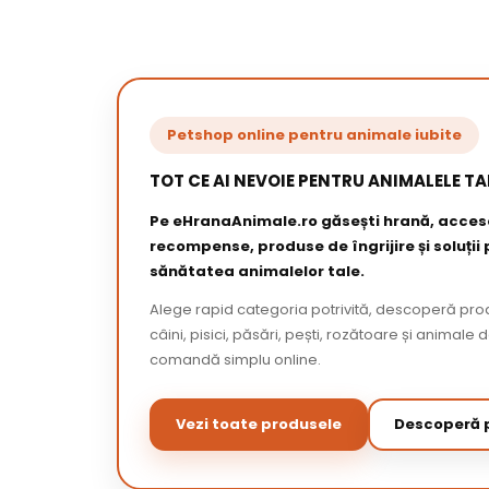
Petshop online pentru animale iubite
TOT CE AI NEVOIE PENTRU ANIMALELE TA
Pe eHranaAnimale.ro găsești hrană, acceso
recompense, produse de îngrijire și soluții
sănătatea animalelor tale.
Alege rapid categoria potrivită, descoperă pr
câini, pisici, păsări, pești, rozătoare și animale 
comandă simplu online.
Vezi toate produsele
Descoperă p