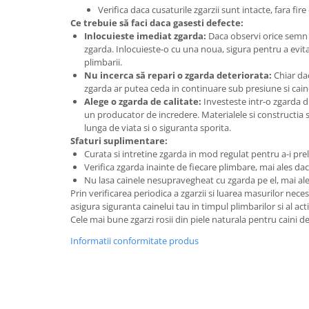
Verifica daca cusaturile zgarzii sunt intacte, fara fire
Ce trebuie să faci daca gasesti defecte:
Inlocuieste imediat zgarda:
Daca observi orice semn 
zgarda. Inlocuieste-o cu una noua, sigura pentru a evita
plimbarii.
Nu incerca să repari o zgarda deteriorata:
Chiar da
zgarda ar putea ceda in continuare sub presiune si cain
Alege o zgarda de calitate:
Investeste intr-o zgarda di
un producator de incredere. Materialele si constructia 
lunga de viata si o siguranta sporita.
Sfaturi suplimentare:
Curata si intretine zgarda in mod regulat pentru a-i pre
Verifica zgarda inainte de fiecare plimbare, mai ales dac
Nu lasa cainele nesupravegheat cu zgarda pe el, mai ales 
Prin verificarea periodica a zgarzii si luarea masurilor nece
asigura siguranta cainelui tau in timpul plimbarilor si al activ
Cele mai bune zgarzi rosii din piele naturala pentru caini de t
Informatii conformitate produs