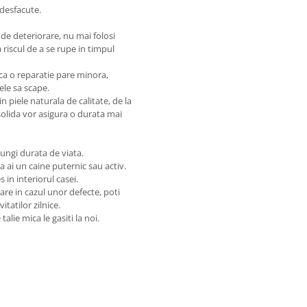
 desfacute.
de deteriorare, nu mai folosi
 riscul de a se rupe in timpul
ca o reparatie pare minora,
ele sa scape.
n piele naturala de calitate, de la
solida vor asigura o durata mai
lungi durata de viata.
a ai un caine puternic sau activ.
in interiorul casei.
sare in cazul unor defecte, poti
itatilor zilnice.
alie mica le gasiti la noi.