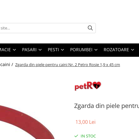
MACIE
PASARI
PESTI
PORUMBEI
ROZATOARE
 caini /
Zgarda din piele pentru caini Nr. 2 Petro Rosie 1,9 x 45 cm
Zgarda din piele pentru
13,00 Lei
IN STOC