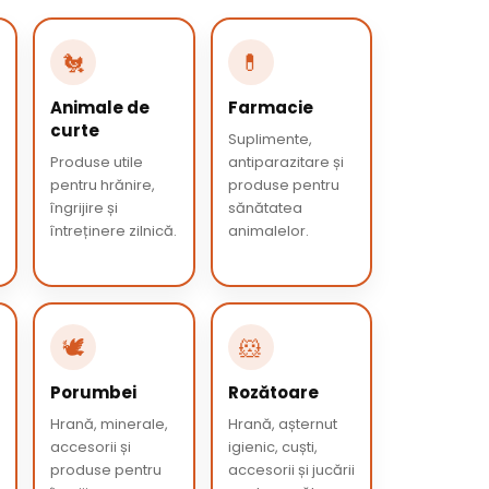
🐔
💊
Animale de
Farmacie
curte
Suplimente,
Produse utile
antiparazitare și
pentru hrănire,
produse pentru
îngrijire și
sănătatea
întreținere zilnică.
animalelor.
🕊️
🐹
Porumbei
Rozătoare
Hrană, minerale,
Hrană, așternut
accesorii și
igienic, cuști,
produse pentru
accesorii și jucării