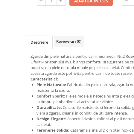
ADAUGA IN COS
Review-uri
(0)
Descriere
Zgarda din piele naturala pentru caini mici medii. Nr.2 Ro
Oferiti-i prietenului dvs. blanos confortul si siguranta pe c
noastra din piele naturala moale pe pielea cainelui. Confec
aceasta zgarda este potrivita pentru cainii de toate rasele.
Caracteristici:
Piele Naturala:
Fabricata din piele naturala, zgarda noa
rezistenta la uzura.
Confort Sporit:
Pielea moale si neteda nu irita pielea 
in timpul plimbarilor si al activitatilor zilnice.
Durabilitate:
Cusaturile rezistente si feroneria solida
viara a zgarzii, chiar si în conditii de utilizare intensa.
Design Elegant:
Aspectul clasic si rafinat al pielii natu
cainelui.
Feronerie Solida:
Catarama si inelul D din otel inoxidab