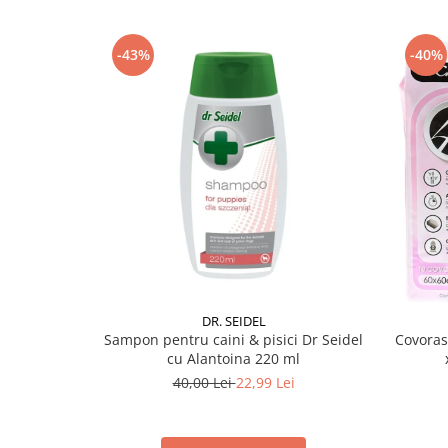
-43%
-40%
DR. SEIDEL
Sampon pentru caini & pisici Dr Seidel
Covoras
cu Alantoina 220 ml
40,00 Lei
22,99 Lei