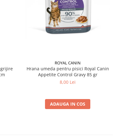
ROYAL CANIN
grijire
Hrana umeda pentru pisici Royal Canin
Hrana ume
 x 13 cm
Appetite Control Gravy 85 gr
Ag
8,00 Lei
ADAUGA IN COS