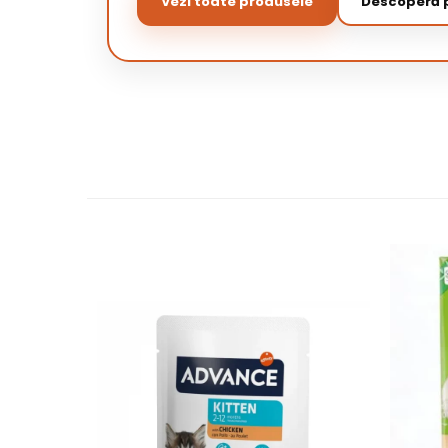
Vezi toate produsele
Descoperă p