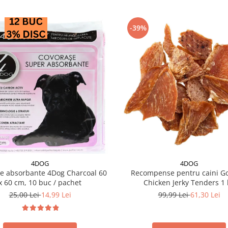
-39%
4DOG
4DOG
e absorbante 4Dog Charcoal 60
Recompense pentru caini G
x 60 cm, 10 buc / pachet
Chicken Jerky Tenders 1 
25,00 Lei
14,99 Lei
99,99 Lei
61,30 Lei