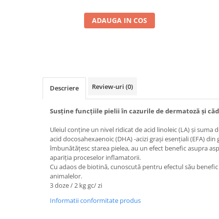
ADAUGA IN COS
Review-uri
(0)
Descriere
Susține funcțiile pielii în cazurile de dermatoză și că
Uleiul conține un nivel ridicat de acid linoleic (LA) și suma
acid docosahexaenoic (DHA) -acizi grași esențiali (EFA) di
îmbunătățesc starea pielea, au un efect benefic asupra aspe
apariția proceselor inflamatorii.
Cu adaos de biotină, cunoscută pentru efectul său benefic asu
animalelor.
3 doze / 2 kg gc/ zi
Informatii conformitate produs