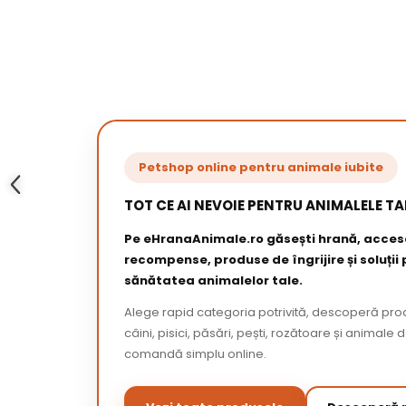
Petshop online pentru animale iubite
TOT CE AI NEVOIE PENTRU ANIMALELE TA
Pe eHranaAnimale.ro găsești hrană, acceso
recompense, produse de îngrijire și soluții
sănătatea animalelor tale.
Alege rapid categoria potrivită, descoperă pr
câini, pisici, păsări, pești, rozătoare și animale 
comandă simplu online.