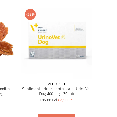
-38%
-38%
VETEXPERT
oodies
Supliment urinar pentru caini UrinoVet
Batoane pe
kg
Dog 400 mg - 30 tab
105,00 Lei
64,99 Lei