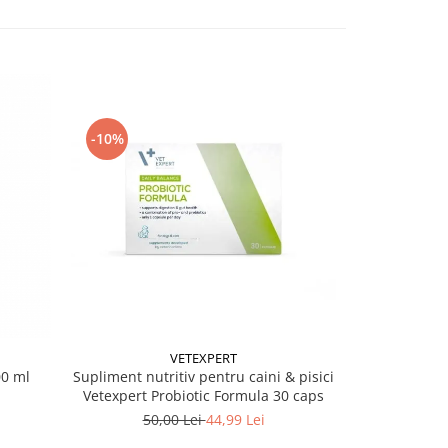
-10%
VETEXPERT
Supliment nutritiv pentru caini & pisici
00 ml
Ulei de s
Vetexpert Probiotic Formula 30 caps
50,00 Lei
44,99 Lei