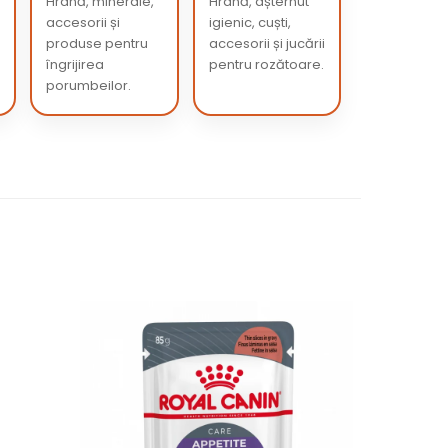
Hrană, minerale,
Hrană, așternut
accesorii și
igienic, cuști,
produse pentru
accesorii și jucării
îngrijirea
pentru rozătoare.
porumbeilor.