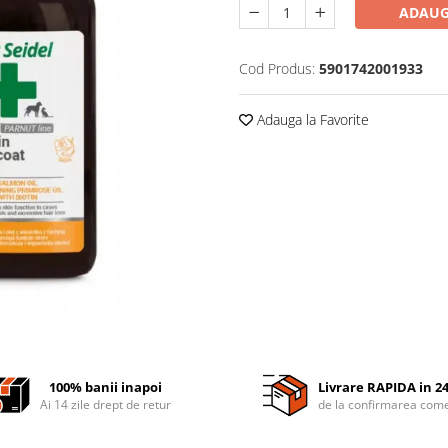
ADAUG
Cod Produs:
5901742001933
Adauga la Favorite
100% banii inapoi
Livrare RAPIDA in 2
Ai 14 zile drept de retur
de la confirmarea come