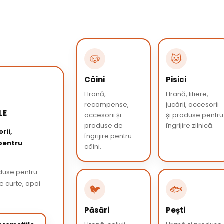
🐶
🐱
Câini
Pisici
Hrană,
Hrană, litiere,
recompense,
jucării, accesorii
LE
accesorii și
și produse pentru
produse de
îngrijire zilnică.
rii,
îngrijire pentru
 pentru
câini.
oduse pentru
de curte, apoi
🐦
🐟
Păsări
Pești