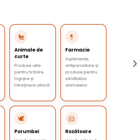
🐔
💊
Animale de
Farmacie
curte
Suplimente,
Produse utile
antiparazitare și
pentru hrănire,
produse pentru
îngrijire și
sănătatea
întreținere zilnică.
animalelor.
🕊️
🐹
Porumbei
Rozătoare