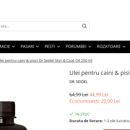
MACIE
PASARI
PESTI
PORUMBEI
ROZATOARE
lei pentru caini & pisici Dr Seidel Skin & Coat Oil 250 ml
Ulei pentru caini & pis
DR. SEIDEL
64,99 Lei
44,99 Lei
Economisesti:
20,00
Lei
IN STOC
Durata de livrare:
1-2 zile lucrato