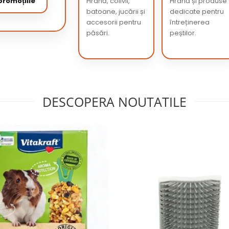
romoțiile
Hrană, colivii,
Hrană și produse
batoane, jucării și
dedicate pentru
accesorii pentru
întreținerea
păsări.
peștilor.
DESCOPERA NOUTATILE