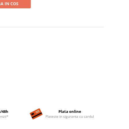
A IN COS
4/48h
Plata online
nzii*
Plateste in siguranta cu cardul