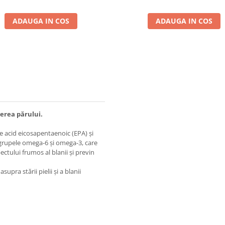
ADAUGA IN COS
ADAUGA IN COS
derea părului.
 de acid eicosapentaenoic (EPA) și
n grupele omega-6 și omega-3, care
ctului frumos al blanii și previn
pra stării pielii și a blanii