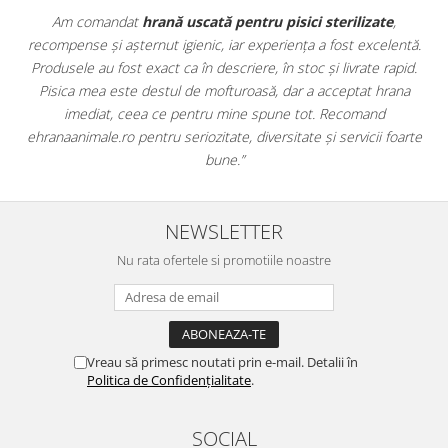
zate
,
Apreciez foarte mult faptul că pe
ehranaanimale.ro
găsesc
xcelentă.
doar hrană, ci și produse din
farmacia veterinară
:
e rapid.
antiparazitare, suplimente și soluții de îngrijire. Este foart
 hrana
comod să pot comanda tot ce am nevoie pentru animalul 
nd
dintr-un singur loc. Livrarea a fost rapidă, iar produsele au f
ii foarte
originale și în termen. Magazin serios, bine organizat și foarte
pentru orice stăpân de animale.
NEWSLETTER
Nu rata ofertele si promotiile noastre
Vreau să primesc noutati prin e-mail. Detalii în
Politica de Confidențialitate
.
SOCIAL