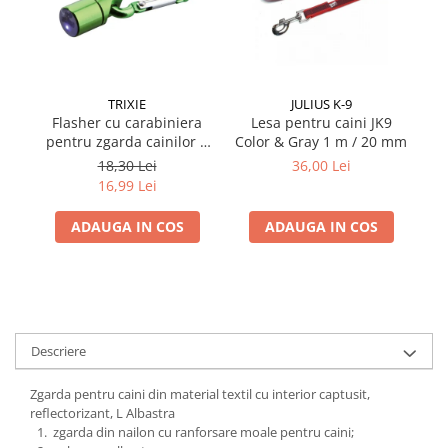
TRIXIE
JULIUS K-9
Flasher cu carabiniera
Lesa pentru caini JK9
Ha
pentru zgarda cainilor 1
Color & Gray 1 m / 20 mm
cm
18,30 Lei
36,00 Lei
16,99 Lei
ADAUGA IN COS
ADAUGA IN COS
Descriere
Zgarda pentru caini din material textil cu interior captusit,
reflectorizant, L Albastra
zgarda din nailon cu ranforsare moale pentru caini;