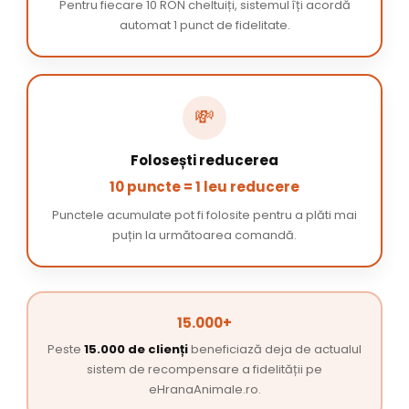
Pentru fiecare 10 RON cheltuiți, sistemul îți acordă
automat 1 punct de fidelitate.
💸
Folosești reducerea
10 puncte = 1 leu reducere
Punctele acumulate pot fi folosite pentru a plăti mai
puțin la următoarea comandă.
15.000+
Peste
15.000 de clienți
beneficiază deja de actualul
sistem de recompensare a fidelității pe
eHranaAnimale.ro.