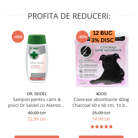
PROFITA DE REDUCERI:
-43%
-40%
DR. SEIDEL
4DOG
Sampon pentru caini &
Covorase absorbante 4Dog
pisici Dr Seidel cu Alantoina
Charcoal 60 x 60 cm, 10 buc
220 ml
/ pachet
40,00 Lei
25,00 Lei
22,99 Lei
14,99 Lei