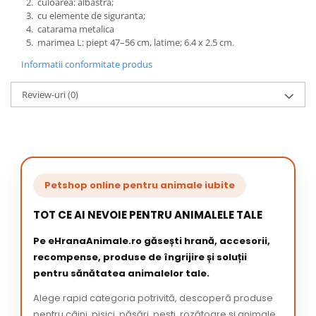
culoarea: albastra;
cu elemente de siguranta;
catarama metalica
marimea L: piept 47–56 cm, latime; 6.4 x 2.5 cm.
Informatii conformitate produs
Review-uri
(0)
Petshop online pentru animale iubite
TOT CE AI NEVOIE PENTRU ANIMALELE TALE
Pe eHranaAnimale.ro găsești hrană, accesorii,
recompense, produse de îngrijire și soluții
pentru sănătatea animalelor tale.
Alege rapid categoria potrivită, descoperă produse
pentru câini, pisici, păsări, pești, rozătoare și animale