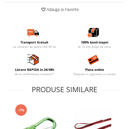
Adauga la Favorite
Transport Gratuit
100% banii inapoi
La comenzi de peste 249.99 lei
Ai 14 zile drept de retur
Livrare RAPIDA in 24/48h
Plata online
de la confirmarea comenzii*
Plateste in siguranta cu cardul
PRODUSE SIMILARE
-7%