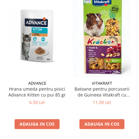
ADVANCE
VITAKRAFT
Hrana umeda pentru pisici
Batoane pentru porcusorii
Advance Kitten cu pui 85 gr
de Guineea Vitakraft cu
struguri & nuci 2 buc
6,50 Lei
11,00 Lei
ADAUGA IN COS
ADAUGA IN COS