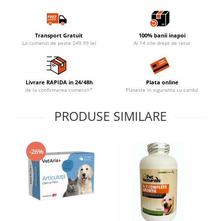
Transport Gratuit
100% banii inapoi
La comenzi de peste 249.99 lei
Ai 14 zile drept de retur
Livrare RAPIDA in 24/48h
Plata online
de la confirmarea comenzii*
Plateste in siguranta cu cardul
PRODUSE SIMILARE
-26%