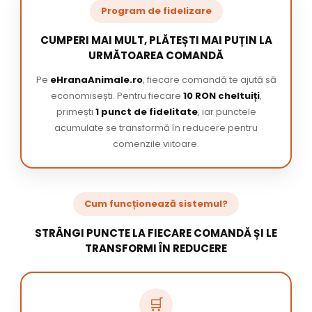
Program de fidelizare
CUMPERI MAI MULT, PLĂTEȘTI MAI PUȚIN LA
URMĂTOAREA COMANDĂ
Pe
eHranaAnimale.ro
, fiecare comandă te ajută să
economisești. Pentru fiecare
10 RON cheltuiți
,
primești
1 punct de fidelitate
, iar punctele
acumulate se transformă în reducere pentru
comenzile viitoare.
Cum funcționează sistemul?
STRÂNGI PUNCTE LA FIECARE COMANDĂ ȘI LE
TRANSFORMI ÎN REDUCERE
🛒