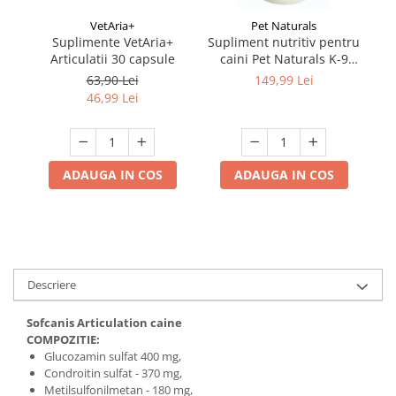
VetAria+
Pet Naturals
Suplimente VetAria+
Supliment nutritiv pentru
Su
Articulatii 30 capsule
caini Pet Naturals K-9
Complete Growth 120
63,90 Lei
149,99 Lei
tablete
46,99 Lei
ADAUGA IN COS
ADAUGA IN COS
Descriere
Sofcanis Articulation caine
COMPOZITIE:
Glucozamin sulfat 400 mg,
Condroitin sulfat - 370 mg,
Metilsulfonilmetan - 180 mg,