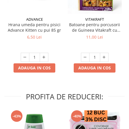
ADVANCE
VITAKRAFT
Hrana umeda pentru pisici
Batoane pentru porcusorii
Advance Kitten cu pui 85 gr
de Guineea Vitakraft cu
struguri & nuci 2 buc
6,50 Lei
11,00 Lei
ADAUGA IN COS
ADAUGA IN COS
PROFITA DE REDUCERI:
-43%
-40%