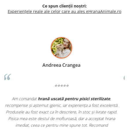
Ce spun clienții noștri:
Experiențele reale ale celor care au ales eHranaAnimale.ro
Madalina Stancea
⭐⭐⭐⭐⭐
,
Apreciez foarte mult faptul că pe
ehranaanimale.ro
găsesc nu
entă.
doar hrană, ci și produse din
farmacia veterinară
:
pid.
antiparazitare, suplimente și soluții de îngrijire. Este foarte
ana
comod să pot comanda tot ce am nevoie pentru animalul meu
dintr-un singur loc. Livrarea a fost rapidă, iar produsele au fost