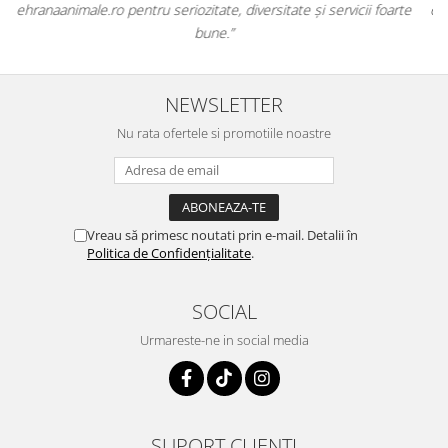
oarte
originale și în termen. Magazin serios, bine organizat și foarte uti
pentru orice stăpân de animale.
NEWSLETTER
Nu rata ofertele si promotiile noastre
Vreau să primesc noutati prin e-mail. Detalii în
Politica de Confidențialitate
.
SOCIAL
Urmareste-ne in social media
SUPORT CLIENTI