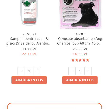
DR. SEIDEL
4DOG
Sampon pentru caini &
Covorase absorbante 4Dog
pisici Dr Seidel cu Alantoina
Charcoal 60 x 60 cm, 10 buc
220 ml
/ pachet
40,00 Lei
25,00 Lei
22,99 Lei
14,99 Lei
ADAUGA IN COS
ADAUGA IN COS