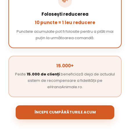
💸
Folosești reducerea
10 puncte = 1 leu reducere
Punctele acumulate pot fi folosite pentru a plăti mai
puțin la următoarea comandă.
15.000+
Peste
15.000 de clienți
beneficiază deja de actualul
sistem de recompensare a fidelității pe
eHranaAnimale.ro.
ÎNCEPE CUMPĂRĂTURILE ACUM