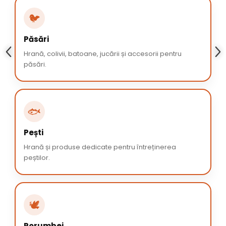
🐦
Păsări
Hrană, colivii, batoane, jucării și accesorii pentru
păsări.
🐟
Pești
Hrană și produse dedicate pentru întreținerea
peștilor.
🕊️
Porumbei