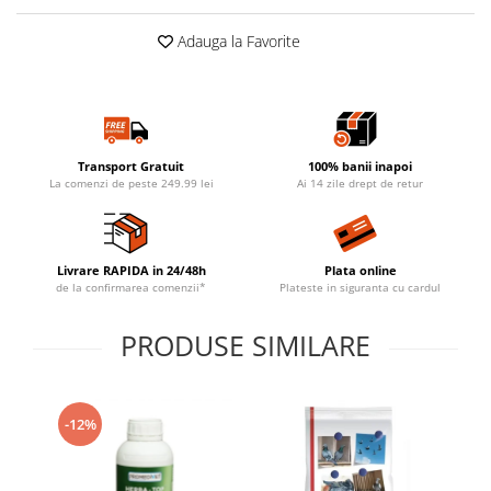
Adauga la Favorite
Transport Gratuit
100% banii inapoi
La comenzi de peste 249.99 lei
Ai 14 zile drept de retur
Livrare RAPIDA in 24/48h
Plata online
de la confirmarea comenzii*
Plateste in siguranta cu cardul
PRODUSE SIMILARE
-12%