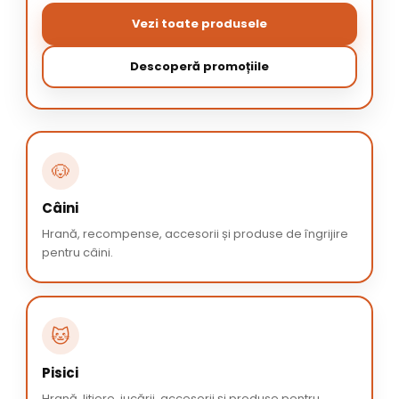
Vezi toate produsele
Descoperă promoțiile
🐶
Câini
Hrană, recompense, accesorii și produse de îngrijire
pentru câini.
🐱
Pisici
Hrană, litiere, jucării, accesorii și produse pentru