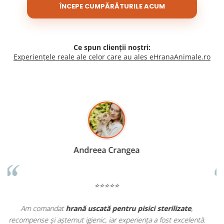
ÎNCEPE CUMPĂRĂTURILE ACUM
Ce spun clienții noștri:
Experiențele reale ale celor care au ales eHranaAnimale.ro
Madalina Stancea
⭐⭐⭐⭐⭐
Apreciez foarte mult faptul că pe
ehranaanimale.ro
găsesc nu
ă.
doar hrană, ci și produse din
farmacia veterinară
: