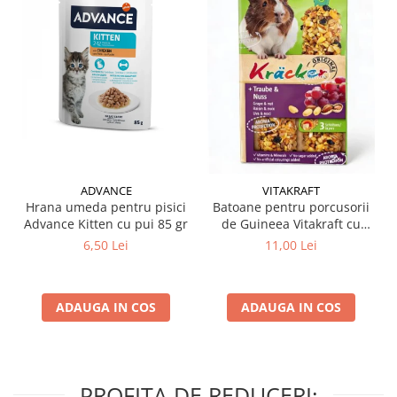
ADVANCE
VITAKRAFT
Hrana umeda pentru pisici
Batoane pentru porcusorii
Advance Kitten cu pui 85 gr
de Guineea Vitakraft cu
struguri & nuci 2 buc
6,50 Lei
11,00 Lei
ADAUGA IN COS
ADAUGA IN COS
PROFITA DE REDUCERI: