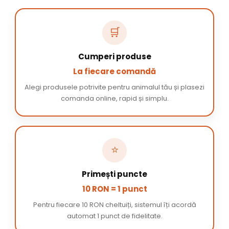
🛒
Cumperi produse
La fiecare comandă
Alegi produsele potrivite pentru animalul tău și plasezi
comanda online, rapid și simplu.
⭐
Primești puncte
10 RON = 1 punct
Pentru fiecare 10 RON cheltuiți, sistemul îți acordă
automat 1 punct de fidelitate.