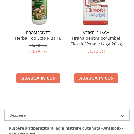
PROMEDIVET
VERSELE-LAGA
Herba-Top Ecto Plus 1L
Hrana pentru porumbei
Classic Versele Laga 20 kg
mu
95,00 Lei
96,73 Lei
83,99 Lei
ADAUGA IN COS
ADAUGA IN COS
Descriere
Pulbere antiparazitara, administrare cutanata - Antipoux-
Van Forte 75g.