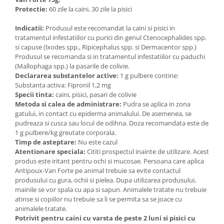
Protectie:
60 zile la caini, 30 zile la pisici
Indicatii:
Produsul este recomandat la caini si pisici in
tratamentul infestatiilor cu purici din genul Ctenocephalides spp.
si capuse (lxodes spp., Ripicephalus spp. si Dermacentor spp.)
Produsul se recomanda si in tratamentul infestatiilor cu paduchi
(Mallophaga spp.) la pasarile de colivie.
Declararea substantelor active:
1 g pulbere contine:
Substanta activa: Fipronil 1,2 mg
Specii tinta:
caini, pisici, pasari de colivie
Metoda si calea de administrare:
Pudra se aplica in zona
gatului, in contact cu epiderma animalului. De asemenea, se
pudreaza si cusca sau locul de odihna. Doza recomandata este de
1 g pulbere/kg greutate corporala.
Timp de asteptare:
Nu este cazul
Atentionare speciala:
Cititi prospectul inainte de utilizare. Acest
produs este iritant pentru ochi si mucosae. Persoana care aplica
Antipoux-Van Forte pe animal trebuie sa evite contactul
produsului cu gura, ochii si pielea. Dupa utilizarea produsului,
mainile se vor spala cu apa si sapun. Animalele tratate nu trebuie
atinse si copiilor nu trebuie sa li se permita sa se joace cu
animalele tratate.
Potrivit pentru caini cu varsta de peste 2 luni si pisici cu