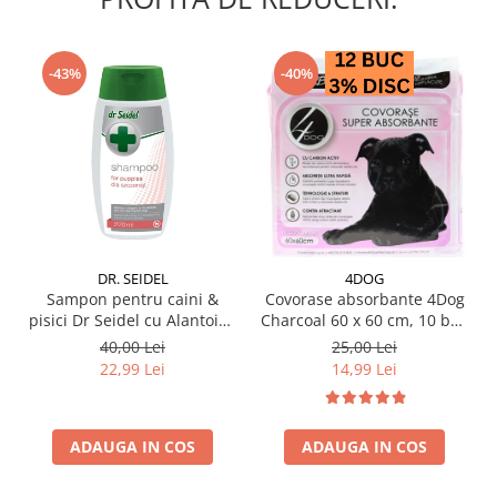
-43%
-40%
DR. SEIDEL
4DOG
Sampon pentru caini &
Covorase absorbante 4Dog
pisici Dr Seidel cu Alantoina
Charcoal 60 x 60 cm, 10 buc
220 ml
/ pachet
40,00 Lei
25,00 Lei
22,99 Lei
14,99 Lei
ADAUGA IN COS
ADAUGA IN COS