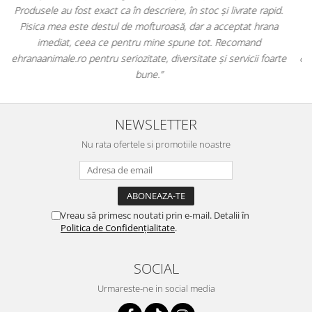
.
antiparazitare, suplimente și soluții de îngrijire. Este foarte
comod să pot comanda tot ce am nevoie pentru animalul meu
dintr-un singur loc. Livrarea a fost rapidă, iar produsele au fost
te
originale și în termen. Magazin serios, bine organizat și foarte util
pentru orice stăpân de animale.
NEWSLETTER
Nu rata ofertele si promotiile noastre
Vreau să primesc noutati prin e-mail. Detalii în
Politica de Confidențialitate
.
SOCIAL
Urmareste-ne in social media