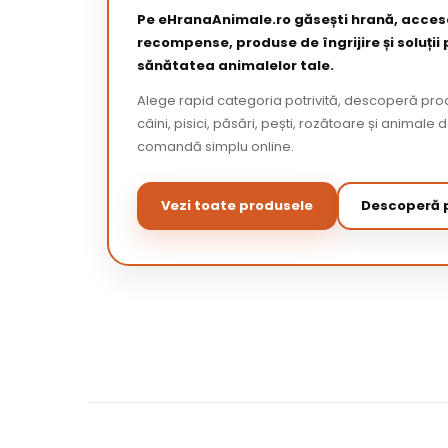
Pe eHranaAnimale.ro găsești hrană, acceso
recompense, produse de îngrijire și soluții
sănătatea animalelor tale.
Alege rapid categoria potrivită, descoperă pr
câini, pisici, păsări, pești, rozătoare și animale 
comandă simplu online.
Vezi toate produsele
Descoperă p