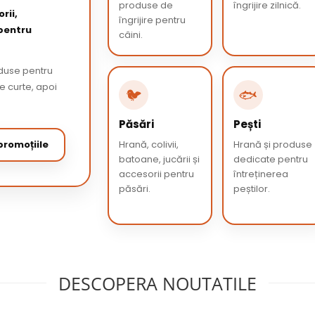
produse de
îngrijire zilnică.
rii,
îngrijire pentru
 pentru
câini.
oduse pentru
de curte, apoi
🐦
🐟
Păsări
Pești
romoțiile
Hrană, colivii,
Hrană și produse
batoane, jucării și
dedicate pentru
accesorii pentru
întreținerea
păsări.
peștilor.
DESCOPERA NOUTATILE