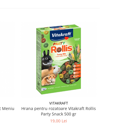
VITAKRAFT
t Meniu
Hrana pentru rozatoare Vitakraft Rollis
Balot din fan 
Party Snack 500 gr
19,00 Lei