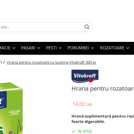
MACIE
PASARI
PESTI
PORUMBEI
ROZATOARE
i /
Hrana pentru rozatoare cu lucerna Vitakraft 500 gr
Hrana pentru rozatoare
14,00 Lei
Hrană suplimentară pentru roză
foarte digerabile.
IN STOC