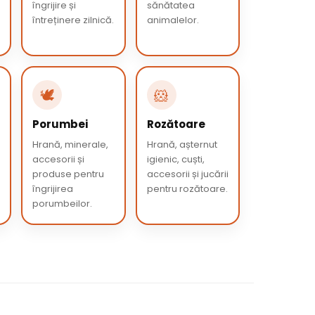
îngrijire și
sănătatea
întreținere zilnică.
animalelor.
🕊️
🐹
Porumbei
Rozătoare
Hrană, minerale,
Hrană, așternut
accesorii și
igienic, cuști,
produse pentru
accesorii și jucării
îngrijirea
pentru rozătoare.
porumbeilor.