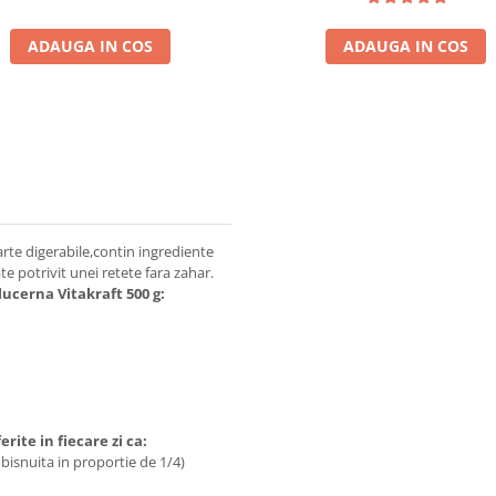
ADAUGA IN COS
ADAUGA IN COS
rte digerabile,contin ingrediente
te potrivit unei retete fara zahar.
lucerna Vitakraft 500 g:
rite in fiecare zi ca:
isnuita in proportie de 1/4)