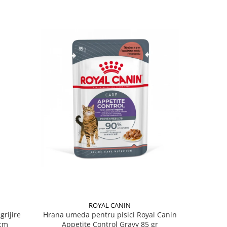
ROYAL CANIN
grijire
Hrana umeda pentru pisici Royal Canin
Hrana ume
 x 13 cm
Appetite Control Gravy 85 gr
Ag