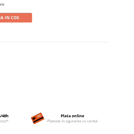
are
A IN COS
4/48h
Plata online
nzii*
Plateste in siguranta cu cardul