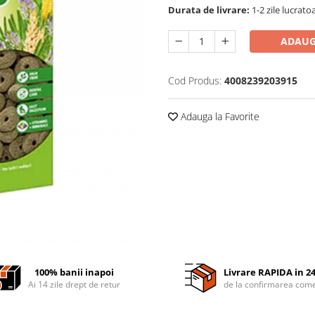
Durata de livrare:
1-2 zile lucrato
ADAUG
Cod Produs:
4008239203915
Adauga la Favorite
100% banii inapoi
Livrare RAPIDA in 2
Ai 14 zile drept de retur
de la confirmarea come