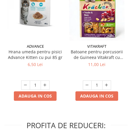
ADVANCE
VITAKRAFT
Hrana umeda pentru pisici
Batoane pentru porcusorii
Advance Kitten cu pui 85 gr
de Guineea Vitakraft cu
struguri & nuci 2 buc
6,50 Lei
11,00 Lei
ADAUGA IN COS
ADAUGA IN COS
PROFITA DE REDUCERI: