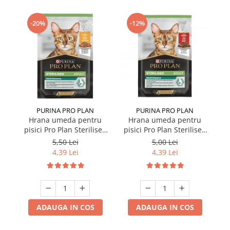
-20%
-12%
PURINA PRO PLAN
PURINA PRO PLAN
Hrana umeda pentru
Hrana umeda pentru
C
pisici Pro Plan Sterilised
pisici Pro Plan Sterilised
Pu
Nutrisavour cu pui in sos
Nutrisavour cu vita 85 gr
5,50 Lei
5,00 Lei
85 gr
4,39 Lei
4,39 Lei
ADAUGA IN COS
ADAUGA IN COS