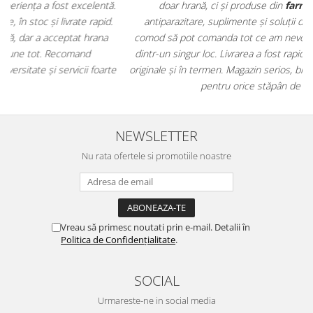
.
doar hrană, ci și produse din
farmacia veterinară
:
antiparazitare, suplimente și soluții de îngrijire. Este foarte
comod să pot comanda tot ce am nevoie pentru animalul meu
m
dintr-un singur loc. Livrarea a fost rapidă, iar produsele au fost
e
originale și în termen. Magazin serios, bine organizat și foarte util
t
pentru orice stăpân de animale.
NEWSLETTER
Nu rata ofertele si promotiile noastre
Vreau să primesc noutati prin e-mail. Detalii în
Politica de Confidențialitate
.
SOCIAL
Urmareste-ne in social media