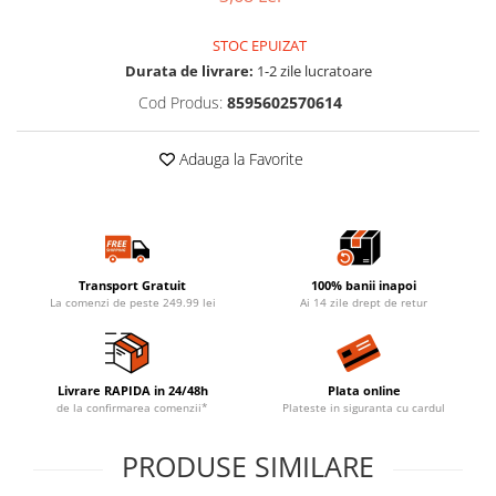
STOC EPUIZAT
Durata de livrare:
1-2 zile lucratoare
Cod Produs:
8595602570614
Adauga la Favorite
Transport Gratuit
100% banii inapoi
La comenzi de peste 249.99 lei
Ai 14 zile drept de retur
Livrare RAPIDA in 24/48h
Plata online
de la confirmarea comenzii*
Plateste in siguranta cu cardul
PRODUSE SIMILARE