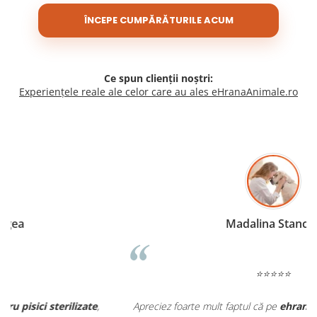
ÎNCEPE CUMPĂRĂTURILE ACUM
Ce spun clienții noștri:
Experiențele reale ale celor care au ales eHranaAnimale.ro
Madalina Stancea
⭐⭐⭐⭐⭐
Apreciez foarte mult faptul că pe
ehranaanimale.ro
găsesc nu