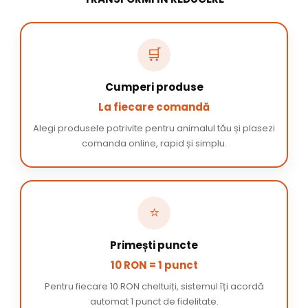
🛒
Cumperi produse
La fiecare comandă
Alegi produsele potrivite pentru animalul tău și plasezi
comanda online, rapid și simplu.
⭐
Primești puncte
10 RON = 1 punct
Pentru fiecare 10 RON cheltuiți, sistemul îți acordă
automat 1 punct de fidelitate.