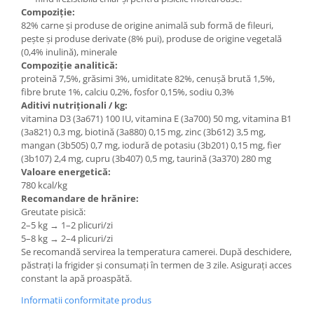
Compoziție:
82% carne și produse de origine animală sub formă de fileuri,
pește și produse derivate (8% pui), produse de origine vegetală
(0,4% inulină), minerale
Compoziție analitică:
proteină 7,5%, grăsimi 3%, umiditate 82%, cenușă brută 1,5%,
fibre brute 1%, calciu 0,2%, fosfor 0,15%, sodiu 0,3%
Aditivi nutriționali / kg:
vitamina D3 (3a671) 100 IU, vitamina E (3a700) 50 mg, vitamina B1
(3a821) 0,3 mg, biotină (3a880) 0,15 mg, zinc (3b612) 3,5 mg,
mangan (3b505) 0,7 mg, iodură de potasiu (3b201) 0,15 mg, fier
(3b107) 2,4 mg, cupru (3b407) 0,5 mg, taurină (3a370) 280 mg
Valoare energetică:
780 kcal/kg
Recomandare de hrănire:
Greutate pisică:
2–5 kg → 1–2 plicuri/zi
5–8 kg → 2–4 plicuri/zi
Se recomandă servirea la temperatura camerei. După deschidere,
păstrați la frigider și consumați în termen de 3 zile. Asigurați acces
constant la apă proaspătă.
Informatii conformitate produs