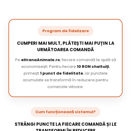
Program de fidelizare
CUMPERI MAI MULT, PLĂTEȘTI MAI PUȚIN LA
URMĂTOAREA COMANDĂ
Pe
eHranaAnimale.ro
, fiecare comandă te ajută să
economisești. Pentru fiecare
10 RON cheltuiți
,
primești
1 punct de fidelitate
, iar punctele
acumulate se transformă în reducere pentru
comenzile viitoare.
Cum funcționează sistemul?
STRÂNGI PUNCTE LA FIECARE COMANDĂ ȘI LE
TRANSFORMI ÎN REDUCERE