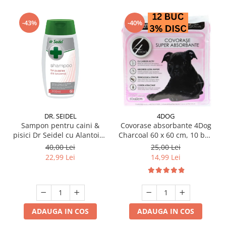
-43%
-40%
DR. SEIDEL
4DOG
Sampon pentru caini &
Covorase absorbante 4Dog
pisici Dr Seidel cu Alantoina
Charcoal 60 x 60 cm, 10 buc
220 ml
/ pachet
40,00 Lei
25,00 Lei
22,99 Lei
14,99 Lei
ADAUGA IN COS
ADAUGA IN COS