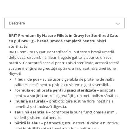
Descriere
BRIT Premium By Nature Fillets in Gravy for Sterilized Cats
cu pui 24x85g – hrană umedă completă pentru pisici
sterilizate
BRIT Premium By Nature Sterilised cu pui este o hrană umedă
delicioasă, ce combină fileuri fragede gătite la abur cu un sos
nutritiv. Concepută special pentru pisici sterilizate, această rețetă
susține menținerea greutății optime, a imunității și a unei bune
digestii.
Fileuri de pui
– sursă ușor digerabilă de proteine de înaltă
calitate, ideală pentru pisicile cu sistem digestiv sensibil.
Formulă echilibrată pentru pisici sterilizate
– adaptată
pentru a sprijini controlul greutății și un metabolism sănătos.
Inulină naturală
– prebiotic care susține flora intestinală
benefică și stimulează digestia.
Taurină esențială
– contribuie la buna funcționare a inimii,
vederii și sistemului nervos.
Gătită la abur
– păstrează gustul natural și valorile nutritive,
fiind irezistibilă chiar și pentru pisicile mofturoase.