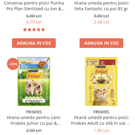
Conserva pentru pisici Purina
Hrana umeda pentru pisici
Pro Plan Sterilised cu ton &
Felix Fantastic cu pui 85 gr
somon 85 gr
6,00 Lei
3,00 Lei
4,79 Lei
2,48 Lei
ADAUGA IN COS
ADAUGA IN COS
-24%
FRISKIES
FRISKIES
Hrana umeda pentru caini
Hrană umedă pentru pisici
Friskies Junior cu pui &
Friskies Adult cu vită în sos 85
mazare 85 gr
gr
2,50 Lei
1,89 Lei