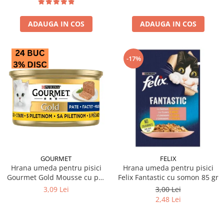
ADAUGA IN COS
ADAUGA IN COS
-17%
GOURMET
FELIX
Hrana umeda pentru pisici
Hrana umeda pentru pisici
Gourmet Gold Mousse cu pui
Felix Fantastic cu somon 85 gr
85 gr
3,09 Lei
3,00 Lei
2,48 Lei