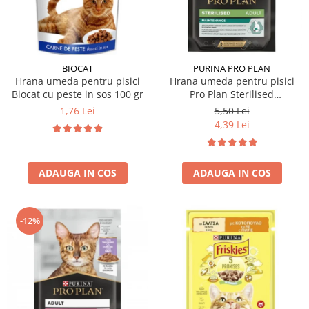
Hrana uscata
Hrana umeda
Hrana uscata caini
Hrana uscata
Hrana umeda pisici
Caine Junior
Caine Adult
Pisica Adult
BIOCAT
PURINA PRO PLAN
Hrana umeda pentru pisici
Hrana umeda pentru pisici
Caine Senior
Pisica Junior
Biocat cu peste in sos 100 gr
Pro Plan Sterilised
Oferta 2 saci
Pisica Senior
Nutrisavour cu pui in sos 85
1,76 Lei
5,50 Lei
Igiena caini
Pisica Sterilizata
gr
4,39 Lei
Ingrijire pisici
Cosmetica & produse de igiena
Covorase & Scutece
Asternut igienic
ADAUGA IN COS
ADAUGA IN COS
Solutii auriculare
Igiena pisici
Solutii curatare
Sampoane pisici
Solutii dentare
Oferte
-12%
Solutii oftalmice
Recompense pisici
Oferte
Recompense caini