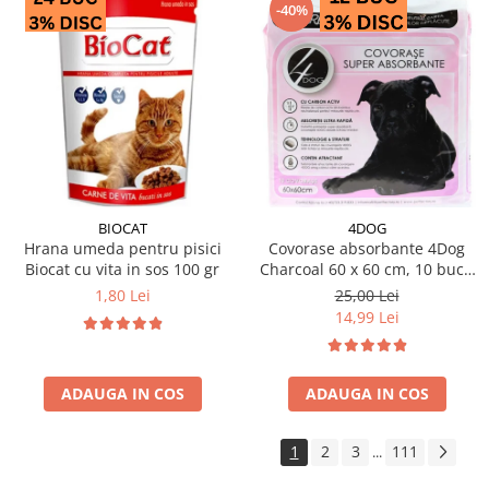
-40%
BIOCAT
4DOG
Hrana umeda pentru pisici
Covorase absorbante 4Dog
Biocat cu vita in sos 100 gr
Charcoal 60 x 60 cm, 10 buc /
pachet
1,80 Lei
25,00 Lei
14,99 Lei
ADAUGA IN COS
ADAUGA IN COS
1
2
3
111
...