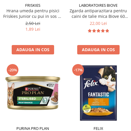
FRISKIES
LABORATOIRES BIOVE
Hrana umeda pentru pisici
Zgarda antiparazitara pentru
Friskies Junior cu pui in sos 85
caini de talie mica Biove 60
gr
cm
2,50 Lei
22,00 Lei
1,89 Lei
ADAUGA IN COS
ADAUGA IN COS
-20%
-17%
PURINA PRO PLAN
FELIX