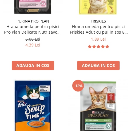
PURINA PRO PLAN
FRISKIES
Hrana umeda pentru pisici
Hrana umeda pentru pisici
Pro Plan Delicate Nutrisavour
Friskies Adut cu pui in sos 85
cu curcan in sos 85 gr
gr
5,00 Lei
1,89 Lei
4,39 Lei
ADAUGA IN COS
ADAUGA IN COS
-12%