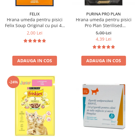
FELIX
PURINA PRO PLAN
Hrana umeda pentru pisici
Hrana umeda pentru pisici
Felix Soup Original cu pui 48
Pro Plan Sterilised
gr
Nutrisavour cu vita 85 gr
2,00 Lei
5,00 Lei
4,39 Lei
ADAUGA IN COS
ADAUGA IN COS
-24%