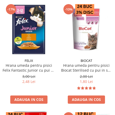
-17%
-10%
FELIX
BIOCAT
Hrana umeda pentru pisici
Hrana umeda pentru pisici
Felix Fantastic Junior cu pui 85
Biocat Sterilised cu pui in sos
gr
85 gr
3,00 Lei
2,00 Lei
2,48 Lei
1,80 Lei
ADAUGA IN COS
ADAUGA IN COS