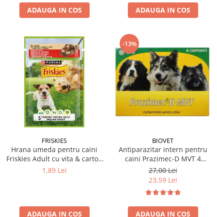
ADAUGA IN COS
ADAUGA IN COS
-13%
FRISKIES
BIOVET
Hrana umeda pentru caini
Antiparazitar intern pentru
Friskies Adult cu vita & cartofi
caini Prazimec-D MVT 4
85 gr
comprimate
1,89 Lei
27,00 Lei
23,59 Lei
ADAUGA IN COS
ADAUGA IN COS