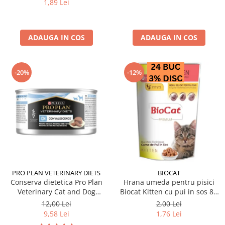
1,89 Lei
ADAUGA IN COS
ADAUGA IN COS
-20%
-12%
PRO PLAN VETERINARY DIETS
BIOCAT
Conserva dietetica Pro Plan
Hrana umeda pentru pisici
Veterinary Cat and Dog
Biocat Kitten cu pui in sos 85
Convalescence 195 gr
gr
12,00 Lei
2,00 Lei
9,58 Lei
1,76 Lei