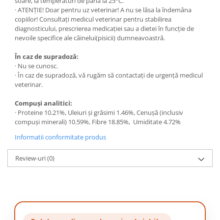
soare, la temperaturi de până la 25°C.
· ATENȚIE! Doar pentru uz veterinar! A nu se lăsa la îndemâna
copiilor! Consultați medicul veterinar pentru stabilirea
diagnosticului, prescrierea medicației sau a dietei în funcție de
nevoile specifice ale câinelui(pisicii) dumneavoastră.
În caz de supradoză:
· Nu se cunosc.
· În caz de supradoză, vă rugăm să contactați de urgență medicul
veterinar.
Compuși analitici:
· Proteine 10.21%, Uleiuri și grăsimi 1.46%, Cenușă (inclusiv
compuși minerali) 10.59%, Fibre 18.85%, Umiditate 4.72%
Informatii conformitate produs
Review-uri
(0)