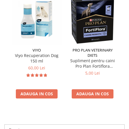
VIYO
PRO PLAN VETERINARY
Viyo Recuperation Dog
DIETS
Si
Supliment pentru caini
150 ml
Pro Plan Fortiflora
60,00 Lei
Probiotic 1 plic x 1 gr
5,00 Lei
ADAUGA IN COS
ADAUGA IN COS