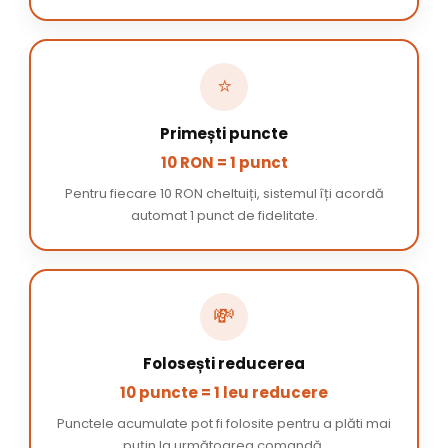
⭐
Primești puncte
10 RON = 1 punct
Pentru fiecare 10 RON cheltuiți, sistemul îți acordă
automat 1 punct de fidelitate.
💸
Folosești reducerea
10 puncte = 1 leu reducere
Punctele acumulate pot fi folosite pentru a plăti mai
puțin la următoarea comandă.