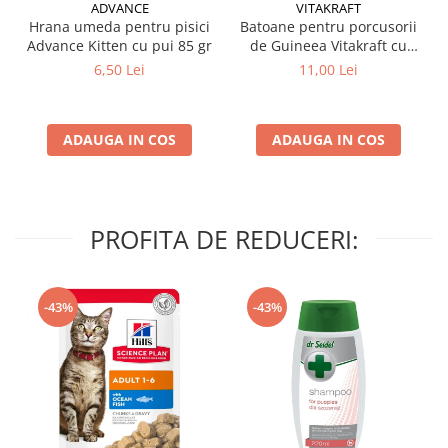
ADVANCE
VITAKRAFT
Hrana umeda pentru pisici
Batoane pentru porcusorii
Advance Kitten cu pui 85 gr
de Guineea Vitakraft cu
struguri & nuci 2 buc
6,50 Lei
11,00 Lei
ADAUGA IN COS
ADAUGA IN COS
PROFITA DE REDUCERI:
-43%
-43%