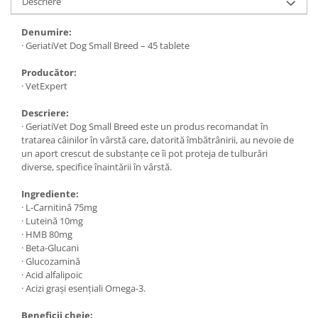
Descriere
Denumire:
· GeriatiVet Dog Small Breed – 45 tablete
Producător:
· VetExpert
Descriere:
· GeriatiVet Dog Small Breed este un produs recomandat în
tratarea câinilor în vârstă care, datorită îmbătrânirii, au nevoie de
un aport crescut de substanțe ce îi pot proteja de tulburări
diverse, specifice înaintării în vârstă.
Ingrediente:
· L-Carnitină 75mg
· Luteină 10mg
· HMB 80mg
· Beta-Glucani
· Glucozamină
· Acid alfalipoic
· Acizi grași esențiali Omega-3.
Beneficii cheie: