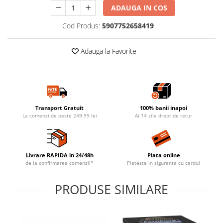
ADAUGA IN COS
Cod Produs:
5907752658419
Adauga la Favorite
Transport Gratuit
100% banii inapoi
La comenzi de peste 249.99 lei
Ai 14 zile drept de retur
Livrare RAPIDA in 24/48h
Plata online
de la confirmarea comenzii*
Plateste in siguranta cu cardul
PRODUSE SIMILARE