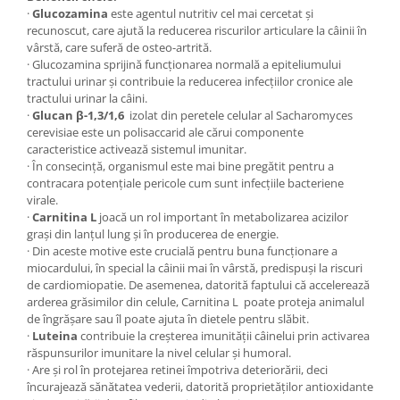
·
Glucozamina
este agentul nutritiv cel mai cercetat și
recunoscut, care ajută la reducerea riscurilor articulare la câinii în
vârstă, care suferă de osteo-artrită.
· Glucozamina sprijină funcționarea normală a epiteliumului
tractului urinar și contribuie la reducerea infecțiilor cronice ale
tractului urinar la câini.
·
Glucan β-1,3/1,6
izolat din peretele celular al Sacharomyces
cerevisiae este un polisaccarid ale cărui componente
caracteristice activează sistemul imunitar.
· În consecință, organismul este mai bine pregătit pentru a
contracara potențiale pericole cum sunt infecțiile bacteriene
virale.
·
Carnitina L
joacă un rol important în metabolizarea acizilor
grași din lanțul lung și în producerea de energie.
· Din aceste motive este crucială pentru buna funcționare a
miocardului, în special la câinii mai în vârstă, predispuși la riscuri
de cardiomiopatie. De asemenea, datorită faptului că accelerează
arderea grăsimilor din celule, Carnitina L poate proteja animalul
de îngrășare sau îl poate ajuta în dietele pentru slăbit.
·
Luteina
contribuie la creșterea imunității câinelui prin activarea
răspunsurilor imunitare la nivel celular și humoral.
· Are și rol în protejarea retinei împotriva deteriorării, deci
încurajează sănătatea vederii, datorită proprietăților antioxidante