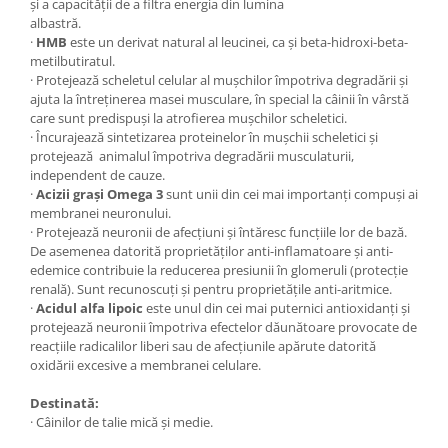
și a capacității de a filtra energia din lumina
albastră.
·
HMB
este un derivat natural al leucinei, ca și beta-hidroxi-beta-
metilbutiratul.
· Protejează scheletul celular al mușchilor împotriva degradării și
ajuta la întreținerea masei musculare, în special la câinii în vârstă
care sunt predispuși la atrofierea mușchilor scheletici.
· Încurajează sintetizarea proteinelor în mușchii scheletici și
protejează animalul împotriva degradării musculaturii,
independent de cauze.
·
Acizii grași Omega 3
sunt unii din cei mai importanți compuși ai
membranei neuronului.
· Protejează neuronii de afecțiuni și întăresc funcțiile lor de bază.
De asemenea datorită proprietăților anti-inflamatoare și anti-
edemice contribuie la reducerea presiunii în glomeruli (protecție
renală). Sunt recunoscuți și pentru proprietățile anti-aritmice.
·
Acidul alfa lipoic
este unul din cei mai puternici antioxidanți și
protejează neuronii împotriva efectelor dăunătoare provocate de
reacțiile radicalilor liberi sau de afecțiunile apărute datorită
oxidării excesive a membranei celulare.
Destinată:
· Câinilor de talie mică și medie.