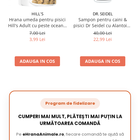
HILL'S
DR. SEIDEL
Hrana umeda pentru pisici
Sampon pentru caini &
Hill's Adult cu peste oceanic
pisici Dr Seidel cu Alantoina
85 gr
220 ml
7,00 Lei
40,00 Lei
3,99 Lei
22,99 Lei
ADAUGA IN COS
ADAUGA IN COS
Program de fidelizare
CUMPERI MAI MULT, PLĂTEȘTI MAI PUȚIN LA
URMĂTOAREA COMANDĂ
Pe
eHranaAnimale.ro
, fiecare comandă te ajută să