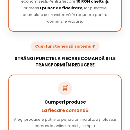
economisești. Pentru fiecare
10 RON cheltuiți
,
primești
1 punct de fidelitate
, iar punctele
acumulate se transformă în reducere pentru
comenzile viitoare.
Cum funcționează sistemul?
STRÂNGI PUNCTE LA FIECARE COMANDĂ ȘI LE
TRANSFORMI ÎN REDUCERE
🛒
Cumperi produse
La fiecare comandă
Alegi produsele potrivite pentru animalul tău și plasezi
comanda online, rapid și simplu.