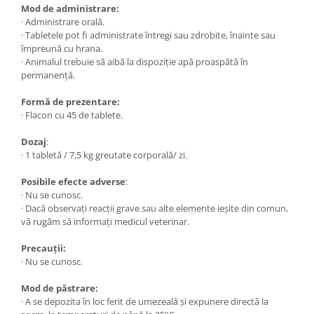
Mod de administrare:
· Administrare orală.
· Tabletele pot fi administrate întregi sau zdrobite, înainte sau
împreună cu hrana.
· Animalul trebuie să aibă la dispoziție apă proaspătă în
permanență.
Formă de prezentare:
· Flacon cu 45 de tablete.
Dozaj
:
· 1 tabletă / 7,5 kg greutate corporală/ zi.
Posibile efecte adverse
:
· Nu se cunosc.
· Dacă observaţi reacţii grave sau alte elemente ieșite din comun,
vă rugăm să informați medicul veterinar.
Precauții:
· Nu se cunosc.
Mod de păstrare:
· A se depozita în loc ferit de umezeală și expunere directă la