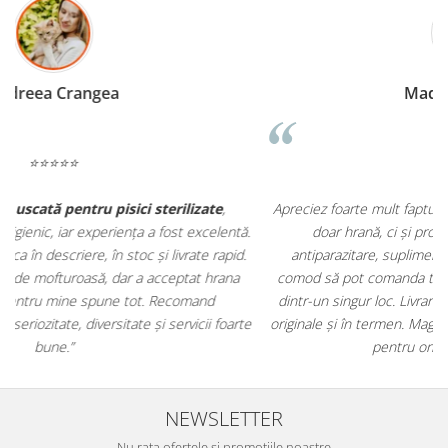
Madalina Stancea
⭐⭐⭐⭐⭐
Apreciez foarte mult faptul că pe
ehranaanimale.ro
găsesc nu
.
doar hrană, ci și produse din
farmacia veterinară
:
antiparazitare, suplimente și soluții de îngrijire. Este foarte
comod să pot comanda tot ce am nevoie pentru animalul meu
m
dintr-un singur loc. Livrarea a fost rapidă, iar produsele au fost
e
originale și în termen. Magazin serios, bine organizat și foarte util
t
pentru orice stăpân de animale.
NEWSLETTER
Nu rata ofertele si promotiile noastre