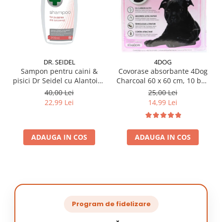
DR. SEIDEL
4DOG
Sampon pentru caini &
Covorase absorbante 4Dog
pisici Dr Seidel cu Alantoina
Charcoal 60 x 60 cm, 10 buc
220 ml
/ pachet
40,00 Lei
25,00 Lei
22,99 Lei
14,99 Lei
ADAUGA IN COS
ADAUGA IN COS
Program de fidelizare