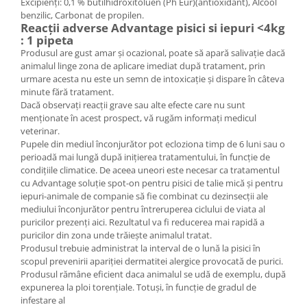
Excipienţi: 0,1 % butilhidroxitoluen (Ph Eur)(antioxidant), Alcool
benzilic, Carbonat de propilen.
Reacţii adverse Advantage pisici si iepuri <4kg
: 1 pipeta
Produsul are gust amar şi ocazional, poate să apară salivaţie dacă
animalul linge zona de aplicare imediat după tratament, prin
urmare acesta nu este un semn de intoxicaţie şi dispare în câteva
minute fără tratament.
Dacă observaţi reacţii grave sau alte efecte care nu sunt
menţionate în acest prospect, vă rugăm informaţi medicul
veterinar.
Pupele din mediul înconjurător pot ecloziona timp de 6 luni sau o
perioadă mai lungă după iniţierea tratamentului, în funcţie de
condiţiile climatice. De aceea uneori este necesar ca tratamentul
cu Advantage soluţie spot-on pentru pisici de talie mică şi pentru
iepuri-animale de companie să fie combinat cu dezinsecţii ale
mediului înconjurător pentru întreruperea ciclului de viata al
puricilor prezenţi aici. Rezultatul va fi reducerea mai rapidă a
puricilor din zona unde trăieşte animalul tratat.
Produsul trebuie administrat la interval de o lună la pisici în
scopul prevenirii apariţiei dermatitei alergice provocată de purici.
Produsul rămâne eficient daca animalul se udă de exemplu, după
expunerea la ploi torenţiale. Totuşi, în funcţie de gradul de
infestare al