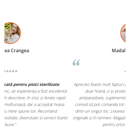
Madalina Stancea
⭐⭐⭐⭐⭐
Apreciez foarte mult faptul că pe
ehranaanimale.ro
găsesc nu
.
doar hrană, ci și produse din
farmacia veterinară
:
antiparazitare, suplimente și soluții de îngrijire. Este foarte
comod să pot comanda tot ce am nevoie pentru animalul meu
m
dintr-un singur loc. Livrarea a fost rapidă, iar produsele au fost
e
originale și în termen. Magazin serios, bine organizat și foarte util
t
pentru orice stăpân de animale.