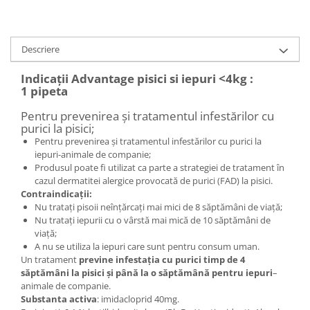
Descriere
Indicaţii Advantage pisici si iepuri <4kg :
1 pipeta
Pentru prevenirea şi tratamentul infestărilor cu
purici la pisici;
Pentru prevenirea şi tratamentul infestărilor cu purici la
iepuri-animale de companie;
Produsul poate fi utilizat ca parte a strategiei de tratament în
cazul dermatitei alergice provocată de purici (FAD) la pisici.
Contraindicaţii:
Nu trataţi pisoii neînţărcaţi mai mici de 8 săptămâni de viaţă;
Nu trataţi iepurii cu o vârstă mai mică de 10 săptămâni de
viaţă;
A nu se utiliza la iepuri care sunt pentru consum uman.
Un tratament
previne infestaţia cu purici timp de 4
săptămâni la pisici şi până la o săptămână pentru iepuri
–
animale de companie.
Substanta activa
: imidacloprid 40mg.