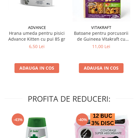
ADVANCE
VITAKRAFT
Hrana umeda pentru pisici
Batoane pentru porcusorii
Advance Kitten cu pui 85 gr
de Guineea Vitakraft cu
struguri & nuci 2 buc
6,50 Lei
11,00 Lei
ADAUGA IN COS
ADAUGA IN COS
PROFITA DE REDUCERI:
-43%
-40%