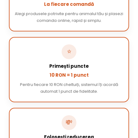
La fiecare comandă
Alegi produsele potrivite pentru animalul tău și plasezi
comanda online, rapid și simplu.
⭐
Primești puncte
10 RON = 1 punct
Pentru fiecare 10 RON cheltuiți, sistemul îți acordă
automat 1 punct de fidelitate.
💸
Folosești reducerea