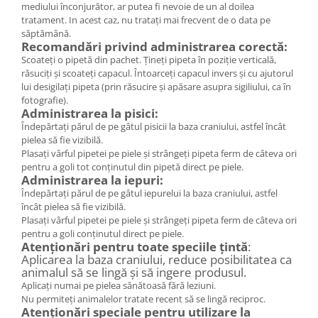
mediului înconjurător, ar putea fi nevoie de un al doilea
tratament. In acest caz, nu trataţi mai frecvent de o data pe
săptămână.
Recomandări privind administrarea corectă:
Scoateţi o pipetă din pachet. Ţineţi pipeta în poziţie verticală,
răsuciţi şi scoateţi capacul. Întoarceţi capacul invers şi cu ajutorul
lui desigilaţi pipeta (prin răsucire şi apăsare asupra sigiliului, ca în
fotografie).
Administrarea la pisici:
Îndepărtaţi părul de pe gâtul pisicii la baza craniului, astfel încât
pielea să fie vizibilă.
Plasaţi vârful pipetei pe piele şi strângeţi pipeta ferm de câteva ori
pentru a goli tot conţinutul din pipetă direct pe piele.
Administrarea la iepuri:
Îndepărtaţi părul de pe gâtul iepurelui la baza craniului, astfel
încât pielea să fie vizibilă.
Plasaţi vârful pipetei pe piele şi strângeţi pipeta ferm de câteva ori
pentru a goli conţinutul direct pe piele.
Atenţionări pentru toate speciile ţintă
:
Aplicarea la baza craniului, reduce posibilitatea ca
animalul să se lingă şi să ingere produsul.
Aplicaţi numai pe pielea sănătoasă fără leziuni.
Nu permiteţi animalelor tratate recent să se lingă reciproc.
Atenţionări speciale pentru utilizare la