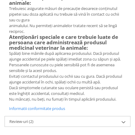
animale:
Trebuiesc asigurate măsuri de precauţie deoarece conţinutul
pipetei sau doza aplicată nu trebuie să vină în contact cu ochii
sau cu gura
animalului. Nu permiteţi animalelor tratate recent să se lingă
reciproc.
Atenţionări speciale e care trebuie luate de
persoana care administrează produsul
medicinal veterinar la animale:
Spălaţi bine mâinile după aplicarea produsului. Dacă produsul
ajunge accidental pe piele spălaţi imediat zona cu săpun şi apă.
Persoanele cunoscute cu piele sensibilă pot fi de asemenea
sensibile şi la acest produs.
Evitaţi contactul produsului cu ochii sau cu gura. Dacă produsul
ajunge accidental în ochi, spălaţi ochii cu multă apă.
Dacă simptomele cutanate sau oculare persistă sau produsul
este înghiţit accidental, consultaţi medicul.
Nu mâncaţi, nu beţi, nu fumaţi în timpul aplicării produsului.
Informatii conformitate produs
Review-uri
(2)