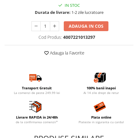
IN STOC
Durata de livrare:
1-2 zile lucratoare
ADAUGA IN COS
Cod Produs:
4007221013297
Adauga la Favorite
Transport Gratuit
100% banii inapoi
La comenzi de peste 249.99 lei
Ai 14 zile drept de retur
Livrare RAPIDA in 24/48h
Plata online
de la confirmarea comenzii*
Plateste in siguranta cu cardul