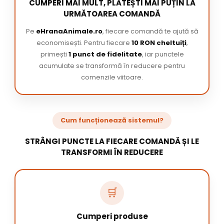
CUMPERI MAI MULT, PLĂTEȘTI MAI PUȚIN LA
URMĂTOAREA COMANDĂ
Pe
eHranaAnimale.ro
, fiecare comandă te ajută să
economisești. Pentru fiecare
10 RON cheltuiți
,
primești
1 punct de fidelitate
, iar punctele
acumulate se transformă în reducere pentru
comenzile viitoare.
Cum funcționează sistemul?
STRÂNGI PUNCTE LA FIECARE COMANDĂ ȘI LE
TRANSFORMI ÎN REDUCERE
🛒
Cumperi produse