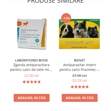
PRODUSE SIMILARE
-13%
LABORATOIRES BIOVE
BIOVET
Zgarda antiparazitara
Antiparazitar intern
pentru caini de talie mica
pentru caini Prazimec-D
pe
Biove 60 cm
MVT 4 comprimate
22,00 Lei
27,00 Lei
23,59 Lei
ADAUGA IN COS
ADAUGA IN COS