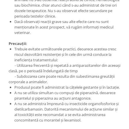
sau biochimice, chiar atunci când s-au administrat de trei ori
dozele terapeutice. Nu s-au observat efecte secundare pe
perioada testelor clinice.
Dacă observați reacții grave sau alte efecte care nu sunt
menționate în acest prospect, vă rugăm informați medicul
veterinar.
Precauții:
Trebuie evitate următoarele practici, deoarece acestea cresc
riscul dezvoltării rezistenței și în cele din urmă conduce la
ineficiența tratamentului:
- Utilizarea frecventă și repetată a antiparazitarelor din aceeași
clasă, pe o perioadă îndelungată de timp
- Subdozarea care poate rezulta din subestimarea greutății
corporale a animalelor.
Produsul poate fi administrat la cățelele gestante și în lactație.
A nu se utiliza simultan cu compuși de piperazină, deoarece
pirantelul și piperazina au acțiuni antagonice.
A nu se administra împreună cu insecticide organofosforice și
dietilcarbamasin. Datorită mecanismului de acțiune similar și
al toxicității este recomandat a se evita administrarea
concomitentă cu morantel și levamisol.