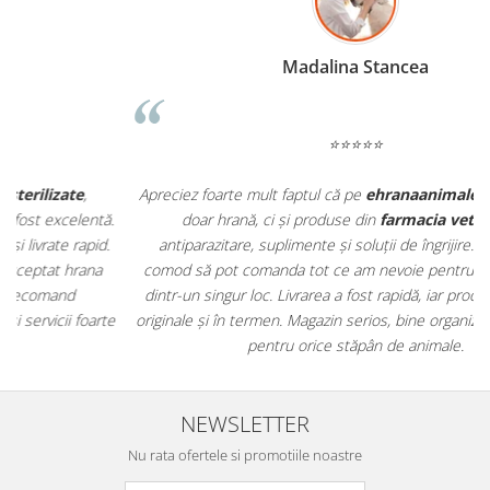
Madalina Stancea
⭐⭐⭐⭐⭐
Apreciez foarte mult faptul că pe
ehranaanimale.ro
găsesc nu
.
doar hrană, ci și produse din
farmacia veterinară
:
antiparazitare, suplimente și soluții de îngrijire. Este foarte
comod să pot comanda tot ce am nevoie pentru animalul meu
m
dintr-un singur loc. Livrarea a fost rapidă, iar produsele au fost
e
originale și în termen. Magazin serios, bine organizat și foarte util
t
pentru orice stăpân de animale.
NEWSLETTER
Nu rata ofertele si promotiile noastre