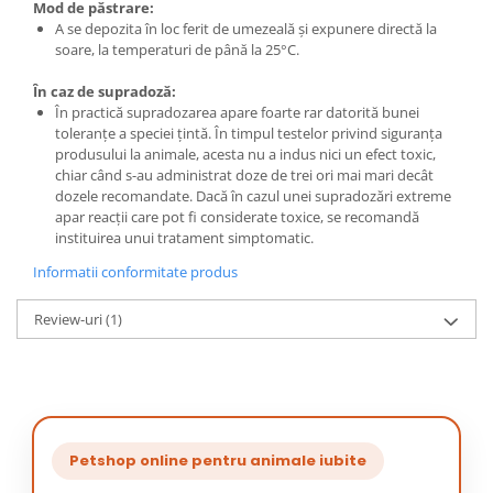
Mod de păstrare:
A se depozita în loc ferit de umezeală și expunere directă la
soare, la temperaturi de până la 25°C.
În caz de supradoză:
În practică supradozarea apare foarte rar datorită bunei
toleranțe a speciei țintă. În timpul testelor privind siguranța
produsului la animale, acesta nu a indus nici un efect toxic,
chiar când s-au administrat doze de trei ori mai mari decât
dozele recomandate. Dacă în cazul unei supradozări extreme
apar reacții care pot fi considerate toxice, se recomandă
instituirea unui tratament simptomatic.
Informatii conformitate produs
Review-uri
(1)
Petshop online pentru animale iubite