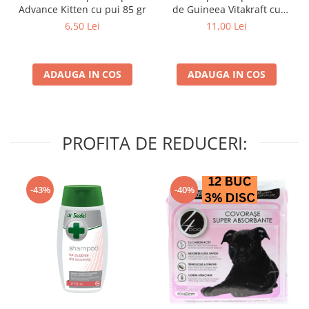
Advance Kitten cu pui 85 gr
de Guineea Vitakraft cu
struguri & nuci 2 buc
6,50 Lei
11,00 Lei
ADAUGA IN COS
ADAUGA IN COS
PROFITA DE REDUCERI:
-43%
-40%