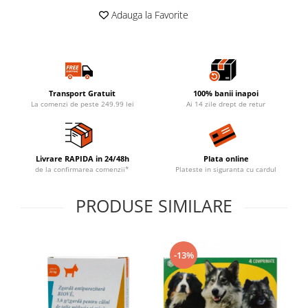
Adauga la Favorite
Transport Gratuit
100% banii inapoi
La comenzi de peste 249.99 lei
Ai 14 zile drept de retur
Livrare RAPIDA in 24/48h
Plata online
de la confirmarea comenzii*
Plateste in siguranta cu cardul
PRODUSE SIMILARE
-13%