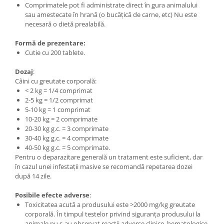
Comprimatele pot fi administrate direct în gura animalului
sau amestecate în hrană (o bucățică de carne, etc) Nu este
necesară o dietă prealabilă.
Formă de prezentare:
Cutie cu 200 tablete.
Dozaj
:
Câini cu greutate corporală:
< 2 kg = 1/4 comprimat
2-5 kg = 1/2 comprimat
5-10 kg = 1 comprimat
10-20 kg = 2 comprimate
20-30 kg g.c. = 3 comprimate
30-40 kg g.c. = 4 comprimate
40-50 kg g.c. = 5 comprimate.
Pentru o deparazitare generală un tratament este suficient, dar
în cazul unei infestații masive se recomandă repetarea dozei
după 14 zile.
Posibile efecte adverse
:
Toxicitatea acută a produsului este >2000 mg/kg greutate
corporală. În timpul testelor privind siguranța produsului la
animale nu s-au observat reacții adverse clinice, hematologice