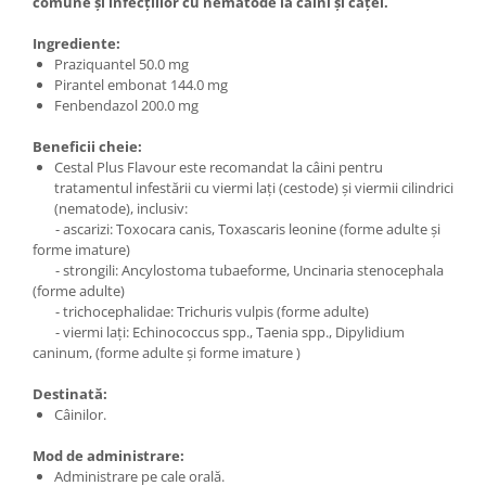
comune și infecțiilor cu nematode la câini și căței.
Ingrediente:
Praziquantel 50.0 mg
Pirantel embonat 144.0 mg
Fenbendazol 200.0 mg
Beneficii cheie:
Cestal Plus Flavour este recomandat la câini pentru
tratamentul infestării cu viermi lați (cestode) și viermii cilindrici
(nematode), inclusiv:
- ascarizi: Toxocara canis, Toxascaris leonine (forme adulte și
forme imature)
- strongili: Ancylostoma tubaeforme, Uncinaria stenocephala
(forme adulte)
- trichocephalidae: Trichuris vulpis (forme adulte)
- viermi lați: Echinococcus spp., Taenia spp., Dipylidium
caninum, (forme adulte și forme imature )
Destinată:
Câinilor.
Mod de administrare:
Administrare pe cale orală.