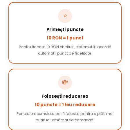
⭐
Primești puncte
10 RON = 1 punct
Pentru fiecare 10 RON cheltuiți, sistemul îți acordă
automat 1 punct de fidelitate.
💸
Folosești reducerea
10 puncte = 1 leu reducere
Punctele acumulate pot fi folosite pentru a plăti mai
puțin la următoarea comandă.