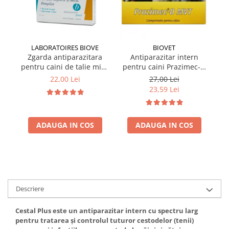
LABORATOIRES BIOVE
BIOVET
Zgarda antiparazitara
Antiparazitar intern
pentru caini de talie mica
pentru caini Prazimec-D
pe
Biove 60 cm
MVT 4 comprimate
22,00 Lei
27,00 Lei
23,59 Lei
ADAUGA IN COS
ADAUGA IN COS
Descriere
Cestal Plus este un antiparazitar intern cu spectru larg
pentru tratarea și controlul tuturor cestodelor (tenii)