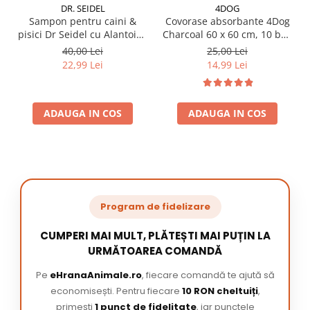
DR. SEIDEL
4DOG
Sampon pentru caini &
Covorase absorbante 4Dog
pisici Dr Seidel cu Alantoina
Charcoal 60 x 60 cm, 10 buc
220 ml
/ pachet
40,00 Lei
25,00 Lei
22,99 Lei
14,99 Lei
ADAUGA IN COS
ADAUGA IN COS
Program de fidelizare
CUMPERI MAI MULT, PLĂTEȘTI MAI PUȚIN LA
URMĂTOAREA COMANDĂ
Pe
eHranaAnimale.ro
, fiecare comandă te ajută să
economisești. Pentru fiecare
10 RON cheltuiți
,
primești
1 punct de fidelitate
, iar punctele