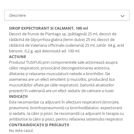
Descriere
SIROP EXPECTORANT
SI CALMANT, 100 ml
Decoct de frunze de Plantago sp. (pătlagină) 25 ml, decoct de
rădăcină de Glycyrrhiza glabra (lemn dulce) 25 ml, decoct de
rădăcină de Valeriana officinalis (valeriană) 25 ml, zahăr 64 g, acid
benzoic 0,2 g, apă deionizată ad. 100 ml.
ACȚIUNE
Produsul TUSIFUG prin componentele sale acționează asupra
căilor respiratorii, provocând decongestionarea acestora,
dilatarea şi relaxarea musculaturii netede a bronhiilor. De
asemenea are un efect emolient şi mucolitic, producând liza
mucozităților aflate pe căile respiratorii. Datorită alcaloizilor
prezenți în valeriană are un efect sedativ de calmare a tusei.
INDICAȚII
Este recomandat ca adjuvant în afecțiuni respiratorii (bronșite,
pneumonii, bronhopneumonii) ca bronhodilatator, expectorant
şi sedativ, la câini şi pisici. Se recomandă ca adjuvant în terapia cu
antibiotice la câini şi pisici, pentru refacerea sistemului respirator.
CONTRAINDICAȚII ȘI PRECAUȚII
Nu este cazul.