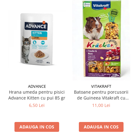
ADVANCE
VITAKRAFT
Hrana umeda pentru pisici
Batoane pentru porcusorii
Advance Kitten cu pui 85 gr
de Guineea Vitakraft cu
struguri & nuci 2 buc
6,50 Lei
11,00 Lei
ADAUGA IN COS
ADAUGA IN COS