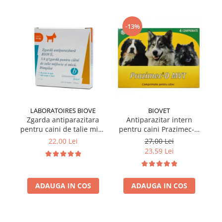
-13%
LABORATOIRES BIOVE
BIOVET
Zgarda antiparazitara
Antiparazitar intern
pentru caini de talie mica
pentru caini Prazimec-D
pe
Biove 60 cm
MVT 4 comprimate
22,00 Lei
27,00 Lei
23,59 Lei
ADAUGA IN COS
ADAUGA IN COS