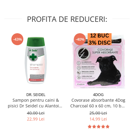
PROFITA DE REDUCERI:
-43%
-40%
DR. SEIDEL
4DOG
Sampon pentru caini &
Covorase absorbante 4Dog
pisici Dr Seidel cu Alantoina
Charcoal 60 x 60 cm, 10 buc
220 ml
/ pachet
40,00 Lei
25,00 Lei
22,99 Lei
14,99 Lei