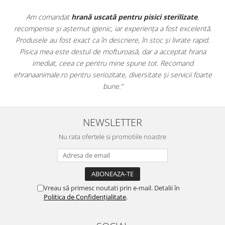
izate
,
Apreciez foarte mult faptul că pe
ehranaanimale.ro
găses
excelentă.
doar hrană, ci și produse din
farmacia veterinară
:
te rapid.
antiparazitare, suplimente și soluții de îngrijire. Este foar
t hrana
comod să pot comanda tot ce am nevoie pentru animalul
and
dintr-un singur loc. Livrarea a fost rapidă, iar produsele au 
cii foarte
originale și în termen. Magazin serios, bine organizat și foart
pentru orice stăpân de animale.
NEWSLETTER
Nu rata ofertele si promotiile noastre
Vreau să primesc noutati prin e-mail. Detalii în
Politica de Confidențialitate
.