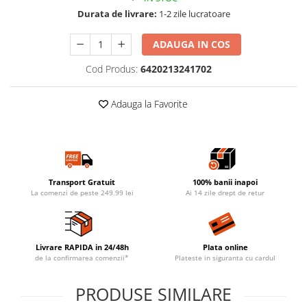
Durata de livrare:
1-2 zile lucratoare
ADAUGA IN COS
Cod Produs:
6420213241702
Adauga la Favorite
Transport Gratuit
100% banii inapoi
La comenzi de peste 249.99 lei
Ai 14 zile drept de retur
Livrare RAPIDA in 24/48h
Plata online
de la confirmarea comenzii*
Plateste in siguranta cu cardul
PRODUSE SIMILARE