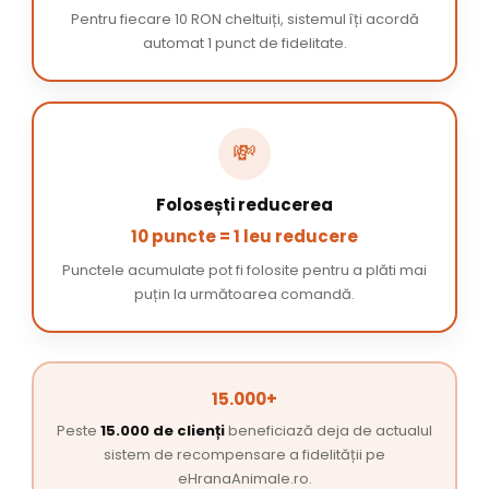
Pentru fiecare 10 RON cheltuiți, sistemul îți acordă
automat 1 punct de fidelitate.
💸
Folosești reducerea
10 puncte = 1 leu reducere
Punctele acumulate pot fi folosite pentru a plăti mai
puțin la următoarea comandă.
15.000+
Peste
15.000 de clienți
beneficiază deja de actualul
sistem de recompensare a fidelității pe
eHranaAnimale.ro.