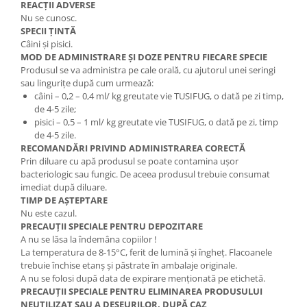
REACȚII ADVERSE
Nu se cunosc.
SPECII ȚINTĂ
Câini şi pisici.
MOD DE ADMINISTRARE ŞI DOZE PENTRU FIECARE SPECIE
Produsul se va administra pe cale orală, cu ajutorul unei seringi
sau lingurițe după cum urmează:
câini – 0,2 – 0,4 ml/ kg greutate vie TUSIFUG, o dată pe zi timp,
de 4-5 zile;
pisici – 0,5 – 1 ml/ kg greutate vie TUSIFUG, o dată pe zi, timp
de 4-5 zile.
RECOMANDĂRI PRIVIND ADMINISTRAREA CORECTĂ
Prin diluare cu apă produsul se poate contamina uşor
bacteriologic sau fungic. De aceea produsul trebuie consumat
imediat după diluare.
TIMP DE AȘTEPTARE
Nu este cazul.
PRECAUȚII SPECIALE PENTRU DEPOZITARE
A nu se lăsa la îndemâna copiilor !
La temperatura de 8-15°C, ferit de lumină şi îngheț. Flacoanele
trebuie închise etanș şi păstrate în ambalaje originale.
A nu se folosi după data de expirare menționată pe etichetă.
PRECAUŢII SPECIALE PENTRU ELIMINAREA PRODUSULUI
NEUTILIZAT SAU A DEŞEURILOR, DUPĂ CAZ