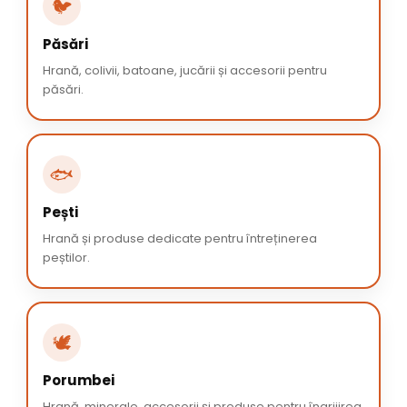
🐦
Păsări
Hrană, colivii, batoane, jucării și accesorii pentru
păsări.
🐟
Pești
Hrană și produse dedicate pentru întreținerea
peștilor.
🕊️
Porumbei
Hrană, minerale, accesorii și produse pentru îngrijirea