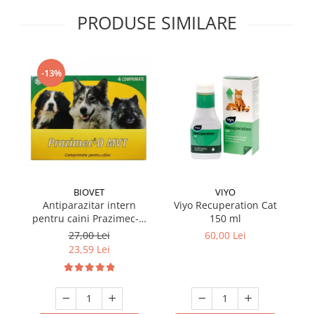
PRODUSE SIMILARE
-13%
BIOVET
VIYO
Antiparazitar intern
Viyo Recuperation Cat
pentru caini Prazimec-D
150 ml
pe
MVT 4 comprimate
27,00 Lei
60,00 Lei
23,59 Lei