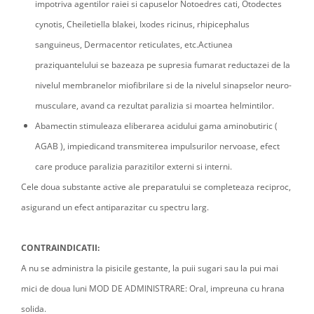
impotriva agentilor raiei si capuselor Notoedres cati, Otodectes
cynotis, Cheiletiella blakei, Ixodes ricinus, rhipicephalus
sanguineus, Dermacentor reticulates, etc.Actiunea
praziquantelului se bazeaza pe supresia fumarat reductazei de la
nivelul membranelor miofibrilare si de la nivelul sinapselor neuro-
musculare, avand ca rezultat paralizia si moartea helmintilor.
Abamectin stimuleaza eliberarea acidului gama aminobutiric (
AGAB ), impiedicand transmiterea impulsurilor nervoase, efect
care produce paralizia parazitilor externi si interni.
Cele doua substante active ale preparatului se completeaza reciproc,
asigurand un efect antiparazitar cu spectru larg.
CONTRAINDICATII:
A nu se administra la pisicile gestante, la puii sugari sau la pui mai
mici de doua luni MOD DE ADMINISTRARE: Oral, impreuna cu hrana
solida.