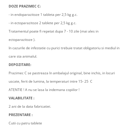
DOZE PRAZIMEC C:
- in endoparazitoze 1 tableta per 2,5 kg g.c.
- in ectoparazitoze 2 tablete per 2,5 kg g.c.
Tratamentul poate fi repetat dupa 7 - 10 zile (mai ales in
ectoparazitoze ).
In cazurile de infestatie cu purici trebuie tratat obligatoriu si mediul in
care sta animalul.
DEPOZITARE:
Prazimec C se pastreaza In ambalajul original, bine inchis, in locuri
uscate, ferit de lumina, la temperaturi intre 15- 25 C
ATENTIE ! A nu se lasa la indemana copiilor !
VALABILITATE :
2 ani de la data fabricatiei.
PREZENTARE :
Cutii cu patru tablete