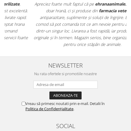
Apreciez foarte mult faptul că pe
ehranaanimale.ro
găsesc nu
.
doar hrană, ci și produse din
farmacia veterinară
:
antiparazitare, suplimente și soluții de îngrijire. Este foarte
comod să pot comanda tot ce am nevoie pentru animalul meu
m
dintr-un singur loc. Livrarea a fost rapidă, iar produsele au fost
e
originale și în termen. Magazin serios, bine organizat și foarte util
t
pentru orice stăpân de animale.
NEWSLETTER
Nu rata ofertele si promotiile noastre
Vreau să primesc noutati prin e-mail. Detalii în
Politica de Confidențialitate
.
SOCIAL