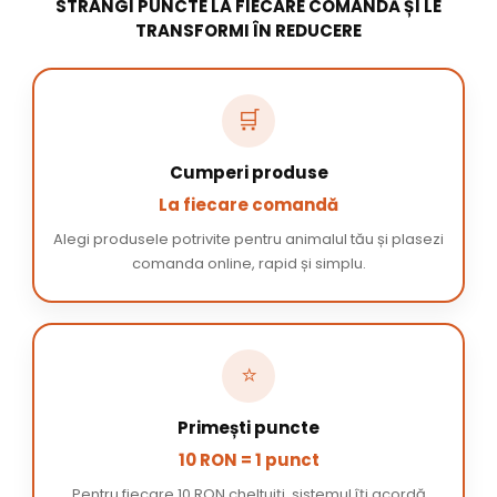
STRÂNGI PUNCTE LA FIECARE COMANDĂ ȘI LE
TRANSFORMI ÎN REDUCERE
🛒
Cumperi produse
La fiecare comandă
Alegi produsele potrivite pentru animalul tău și plasezi
comanda online, rapid și simplu.
⭐
Primești puncte
10 RON = 1 punct
Pentru fiecare 10 RON cheltuiți, sistemul îți acordă