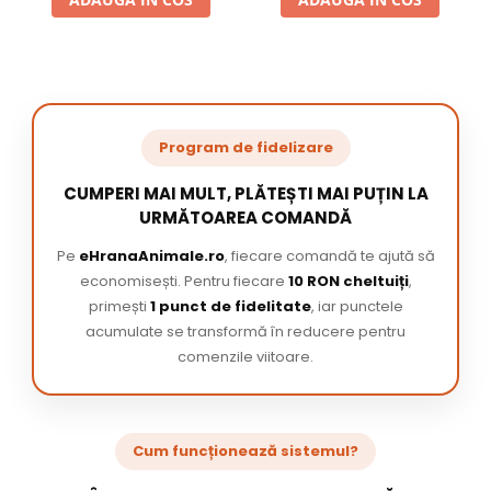
Program de fidelizare
CUMPERI MAI MULT, PLĂTEȘTI MAI PUȚIN LA
URMĂTOAREA COMANDĂ
Pe
eHranaAnimale.ro
, fiecare comandă te ajută să
economisești. Pentru fiecare
10 RON cheltuiți
,
primești
1 punct de fidelitate
, iar punctele
acumulate se transformă în reducere pentru
comenzile viitoare.
Cum funcționează sistemul?