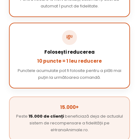
automat 1 punct de fidelitate.
💸
Folosești reducerea
10 puncte = 1 leu reducere
Punctele acumulate pot fi folosite pentru a plăti mai
puțin la următoarea comandă.
15.000+
Peste
15.000 de clienți
beneficiază deja de actualul
sistem de recompensare a fidelității pe
eHranaAnimale.ro.