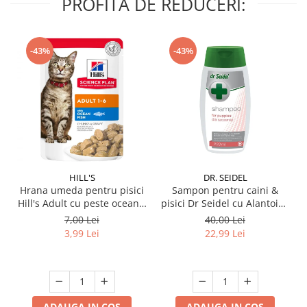
PROFITA DE REDUCERI:
-43%
-43%
HILL'S
DR. SEIDEL
Hrana umeda pentru pisici
Sampon pentru caini &
Hill's Adult cu peste oceanic
pisici Dr Seidel cu Alantoina
85 gr
220 ml
7,00 Lei
40,00 Lei
3,99 Lei
22,99 Lei
ADAUGA IN COS
ADAUGA IN COS