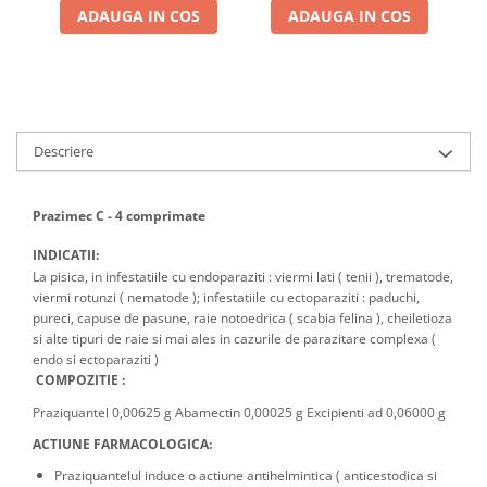
ADAUGA IN COS
ADAUGA IN COS
Descriere
Prazimec C - 4 comprimate
INDICATII:
La pisica, in infestatiile cu endoparaziti : viermi lati ( tenii ), trematode,
viermi rotunzi ( nematode ); infestatiile cu ectoparaziti : paduchi,
pureci, capuse de pasune, raie notoedrica ( scabia felina ), cheiletioza
si alte tipuri de raie si mai ales in cazurile de parazitare complexa (
endo si ectoparaziti )
COMPOZITIE :
Praziquantel 0,00625 g Abamectin 0,00025 g Excipienti ad 0,06000 g
ACTIUNE FARMACOLOGICA:
Praziquantelul induce o actiune antihelmintica ( anticestodica si