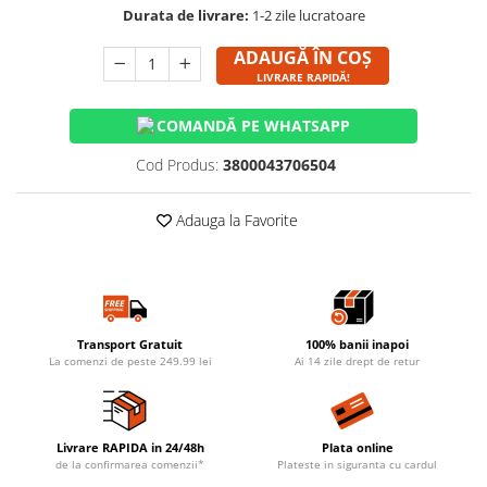
Durata de livrare:
1-2 zile lucratoare
ADAUGĂ ÎN COȘ
LIVRARE RAPIDĂ!
COMANDĂ PE WHATSAPP
Cod Produs:
3800043706504
Adauga la Favorite
Transport Gratuit
100% banii inapoi
La comenzi de peste 249.99 lei
Ai 14 zile drept de retur
Livrare RAPIDA in 24/48h
Plata online
de la confirmarea comenzii*
Plateste in siguranta cu cardul