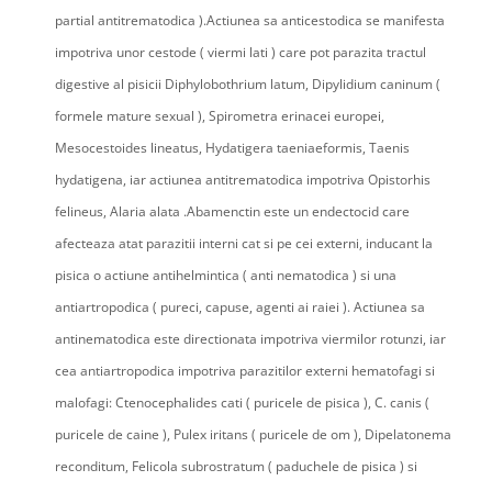
partial antitrematodica ).Actiunea sa anticestodica se manifesta
impotriva unor cestode ( viermi lati ) care pot parazita tractul
digestive al pisicii Diphylobothrium latum, Dipylidium caninum (
formele mature sexual ), Spirometra erinacei europei,
Mesocestoides lineatus, Hydatigera taeniaeformis, Taenis
hydatigena, iar actiunea antitrematodica impotriva Opistorhis
felineus, Alaria alata .Abamenctin este un endectocid care
afecteaza atat parazitii interni cat si pe cei externi, inducant la
pisica o actiune antihelmintica ( anti nematodica ) si una
antiartropodica ( pureci, capuse, agenti ai raiei ). Actiunea sa
antinematodica este directionata impotriva viermilor rotunzi, iar
cea antiartropodica impotriva parazitilor externi hematofagi si
malofagi: Ctenocephalides cati ( puricele de pisica ), C. canis (
puricele de caine ), Pulex iritans ( puricele de om ), Dipelatonema
reconditum, Felicola subrostratum ( paduchele de pisica ) si