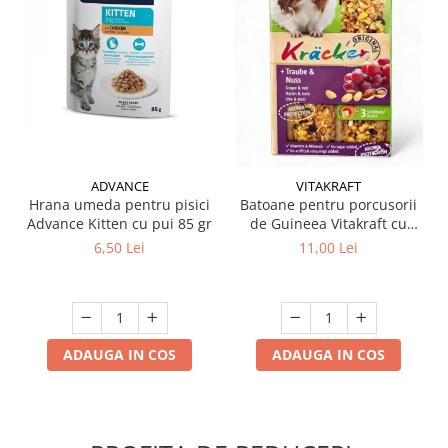
ADVANCE
VITAKRAFT
Hrana umeda pentru pisici
Batoane pentru porcusorii
Advance Kitten cu pui 85 gr
de Guineea Vitakraft cu
struguri & nuci 2 buc
6,50 Lei
11,00 Lei
ADAUGA IN COS
ADAUGA IN COS