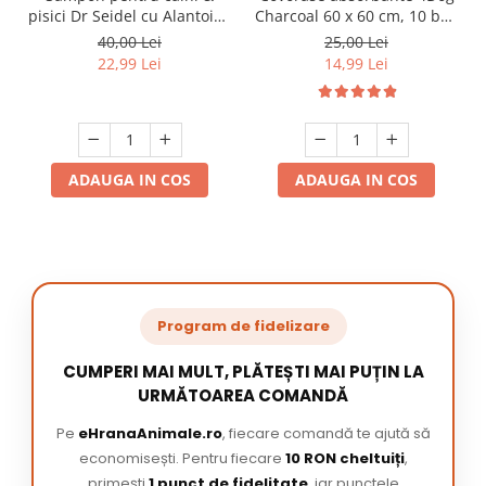
pisici Dr Seidel cu Alantoina
Charcoal 60 x 60 cm, 10 buc
220 ml
/ pachet
40,00 Lei
25,00 Lei
22,99 Lei
14,99 Lei
ADAUGA IN COS
ADAUGA IN COS
Program de fidelizare
CUMPERI MAI MULT, PLĂTEȘTI MAI PUȚIN LA
URMĂTOAREA COMANDĂ
Pe
eHranaAnimale.ro
, fiecare comandă te ajută să
economisești. Pentru fiecare
10 RON cheltuiți
,
primești
1 punct de fidelitate
, iar punctele