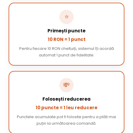
⭐
Primești puncte
10 RON = 1 punct
Pentru fiecare 10 RON cheltuiți, sistemul îți acordă
automat 1 punct de fidelitate.
💸
Folosești reducerea
10 puncte = 1 leu reducere
Punctele acumulate pot fi folosite pentru a plăti mai
puțin la următoarea comandă.