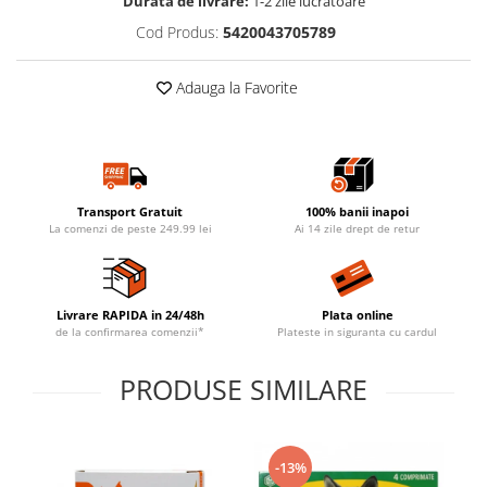
Durata de livrare:
1-2 zile lucratoare
Cod Produs:
5420043705789
Adauga la Favorite
Transport Gratuit
100% banii inapoi
La comenzi de peste 249.99 lei
Ai 14 zile drept de retur
Livrare RAPIDA in 24/48h
Plata online
de la confirmarea comenzii*
Plateste in siguranta cu cardul
PRODUSE SIMILARE
-13%