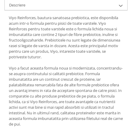
Descriere
Viyo Reinforces, bautura sanatoasa prebiotica, este disponibila
acum intr-o formula pentru pisici de toate varstele. Viyo
Reinforces pentru toate varstele este o formula lichida noua si
imbunatatita care contine 2 tipuri de fibre prebiotice, inuline si
fructooligozaharide. Prebioticele nu sunt legate de dimensiunea
rasei si legate de varsta in dozare. Acesta este principalul motiv
pentru care un produs, Viyo, intareste toate varstele, se
potriveste tuturor.
Viyo a facut aceasta formula noua si modernizata, concentrandu-
se asupra continutului si calitatii prebiotice. Formula
imbunatatita are un continut crescut de proteine, iar
palatabilitatea remarcabila fata de alte formule prebiotice ofera
un avantaj imens in rata de acceptare spontana de catre pisici. In
comparatie cu alte produse prebiotice de pe piata, o formula
lichida, ca si Viyo Reinforces, are toate avantajele ca nutrientii
activi sunt mai bine si mai rapid absorbiti si utilizati in tractul
intestinal. Nu in ultimul rand, calitatea proteinelor este marita in
aceasta formula imbunatatita prin utilizarea filetului real de carne
de pui.