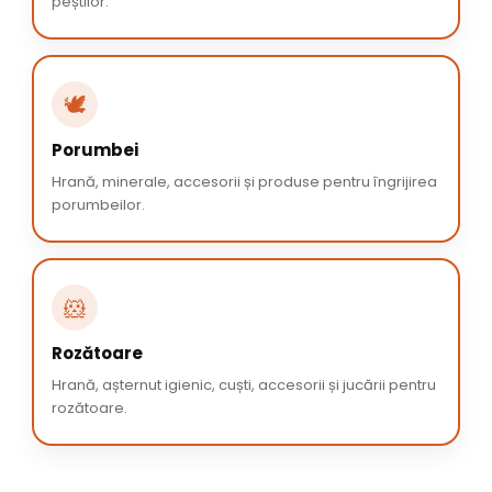
peștilor.
🕊️
Porumbei
Hrană, minerale, accesorii și produse pentru îngrijirea
porumbeilor.
🐹
Rozătoare
Hrană, așternut igienic, cuști, accesorii și jucării pentru
rozătoare.