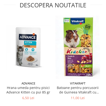
DESCOPERA NOUTATILE
ADVANCE
VITAKRAFT
Hrana umeda pentru pisici
Batoane pentru porcusorii
Advance Kitten cu pui 85 gr
de Guineea Vitakraft cu
struguri & nuci 2 buc
6,50 Lei
11,00 Lei