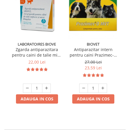
LABORATOIRES BIOVE
BIOVET
Zgarda antiparazitara
Antiparazitar intern
pentru caini de talie mica
pentru caini Prazimec-D
pe
Biove 60 cm
MVT 4 comprimate
22,00 Lei
27,00 Lei
23,59 Lei
ADAUGA IN COS
ADAUGA IN COS