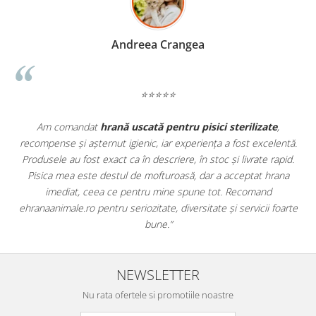
Madalina Stancea
⭐⭐⭐⭐⭐
e
,
Apreciez foarte mult faptul că pe
ehranaanimale.ro
găsesc n
entă.
doar hrană, ci și produse din
farmacia veterinară
:
apid.
antiparazitare, suplimente și soluții de îngrijire. Este foarte
ana
comod să pot comanda tot ce am nevoie pentru animalul meu
dintr-un singur loc. Livrarea a fost rapidă, iar produsele au fost
foarte
originale și în termen. Magazin serios, bine organizat și foarte uti
pentru orice stăpân de animale.
NEWSLETTER
Nu rata ofertele si promotiile noastre