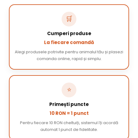
🛒
Cumperi produse
La fiecare comandă
Alegi produsele potrivite pentru animalul tău și plasezi
comanda online, rapid și simplu.
⭐
Primești puncte
10 RON = 1 punct
Pentru fiecare 10 RON cheltuiți, sistemul îți acordă
automat 1 punct de fidelitate.