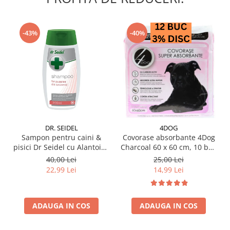
-43%
-40%
DR. SEIDEL
4DOG
Sampon pentru caini &
Covorase absorbante 4Dog
pisici Dr Seidel cu Alantoina
Charcoal 60 x 60 cm, 10 buc
220 ml
/ pachet
40,00 Lei
25,00 Lei
22,99 Lei
14,99 Lei
ADAUGA IN COS
ADAUGA IN COS