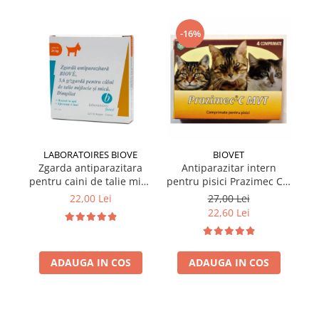
-16%
LABORATOIRES BIOVE
BIOVET
Zgarda antiparazitara
Antiparazitar intern
pentru caini de talie mica
pentru pisici Prazimec C x
Biove 60 cm
4 comprimate
22,00 Lei
27,00 Lei
22,60 Lei
ADAUGA IN COS
ADAUGA IN COS