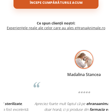
ÎNCEPE CUMPĂRĂTURILE ACUM
Ce spun clienții noștri:
Experiențele reale ale celor care au ales eHranaAnimale.ro
Madalina Stancea
⭐⭐⭐⭐⭐
Apreciez foarte mult faptul că pe
ehranaanimale.ro
găsesc nu
.
doar hrană, ci și produse din
farmacia veterinară
: