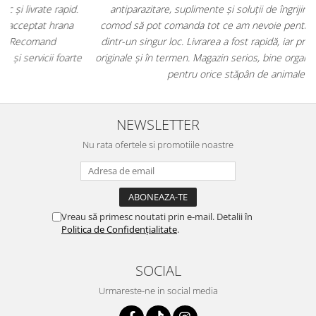
antiparazitare, suplimente și soluții de îngrijire. Este foarte
comod să pot comanda tot ce am nevoie pentru animalul meu
m
dintr-un singur loc. Livrarea a fost rapidă, iar produsele au fost
e
originale și în termen. Magazin serios, bine organizat și foarte util
t
pentru orice stăpân de animale.
NEWSLETTER
Nu rata ofertele si promotiile noastre
Vreau să primesc noutati prin e-mail. Detalii în
Politica de Confidențialitate
.
SOCIAL
Urmareste-ne in social media