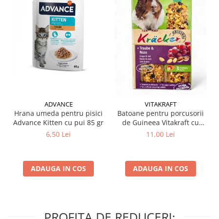
ADVANCE
VITAKRAFT
Hrana umeda pentru pisici
Batoane pentru porcusorii
Advance Kitten cu pui 85 gr
de Guineea Vitakraft cu
struguri & nuci 2 buc
6,50 Lei
11,00 Lei
ADAUGA IN COS
ADAUGA IN COS
PROFITA DE REDUCERI: