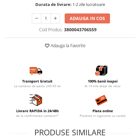
Durata de livrare:
1-2 zile lucratoare
ADAUGA IN COS
Cod Produs:
3800043706559
Adauga la Favorite
Transport Gratuit
100% banii inapoi
La comenzi de peste 249.99 lei
Ai 14 zile drept de retur
Livrare RAPIDA in 24/48h
Plata online
de la confirmarea comenzii*
Plateste in siguranta cu cardul
PRODUSE SIMILARE