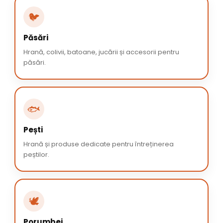
🐦
Păsări
Hrană, colivii, batoane, jucării și accesorii pentru
păsări.
🐟
Pești
Hrană și produse dedicate pentru întreținerea
peștilor.
🕊️
Porumbei