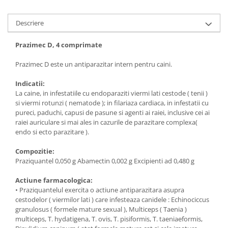
Descriere
Prazimec D, 4 comprimate
Prazimec D este un antiparazitar intern pentru caini.
Indicatii:
La caine, in infestatiile cu endoparaziti viermi lati cestode ( tenii )
si viermi rotunzi ( nematode ); in filariaza cardiaca, in infestatii cu
pureci, paduchi, capusi de pasune si agenti ai raiei, inclusive cei ai
raiei auriculare si mai ales in cazurile de parazitare complexa(
endo si ecto parazitare ).
Compozitie:
Praziquantel 0,050 g Abamectin 0,002 g Excipienti ad 0,480 g
Actiune farmacologica:
• Praziquantelul exercita o actiune antiparazitara asupra
cestodelor ( viermilor lati ) care infesteaza canidele : Echinociccus
granulosus ( formele mature sexual ), Multiceps ( Taenia )
multiceps, T. hydatigena, T. ovis, T. pisiformis, T. taeniaeformis,