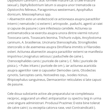
Dipylidium caninum ( atat formele mature cat si cele imature
sexual ), Diphyllobotrium latum si asupra unor trematode ca
Opistorchis felineus, Paragonimus westermani, Apophallus
donicum, Mesosephanus spp.
• Abamectin este un endectocid ce actioneaza asupra parazitilor
interni ( nematode ) si externi ( artropode , paduchi, agenti ai raiei
si capuse de pasune ) care infesteaza canidele. Actiunea sa
antinematodica se exercita asupra unora dintre viermii rotunzi
Toxocara canis, Toxascaris leonina, Trichuris vulpis, Ancylostoma
caninum, A. brasiliense, Uncinaria Stenocephala, Strongiloides
stercoralis si de asemenea asupra Dirofilaria immitis si Filaroides
osteri. Actiunea abamectin asupra parazitilor externi se manifesta
impotriva Linognatus setosus ( paduchele de caine ),
Ctenocephalides canis ( puricele de caine ), C. felis ( puricele de
pisica ), • Pulex iritans ( puricele de om ), iar actiunea acaricida
asupra agentilor raiei si capuselor Demodex canis, Otodectes
cynotis, Sarcoptes canis, Notoedres ssp., Ixodes ricinus,
Rhipicephalus sanguineus, Dermacentor reticulates si late capusi
de pasune.
Cele doua substante active ale preparatului se completeaza
reciproc, asigurand un efect antiparazitar cu spectru larg in urma
unei singure administrari. Produsul Prazimec D este bine tolerat
de catre caini ( cu exceptia catorva rase, vezi Contraindicatii ).