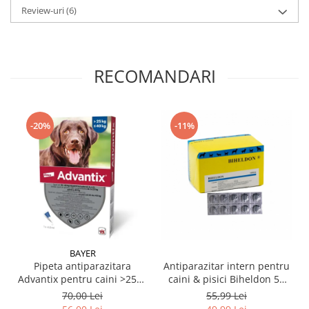
Review-uri
(6)
RECOMANDARI
-20%
-11%
BAYER
Pipeta antiparazitara
Antiparazitar intern pentru
Advantix pentru caini >25kg
caini & pisici Biheldon 50
- ≤ 40 kg ( 1 pipeta )
cpr
70,00 Lei
55,99 Lei