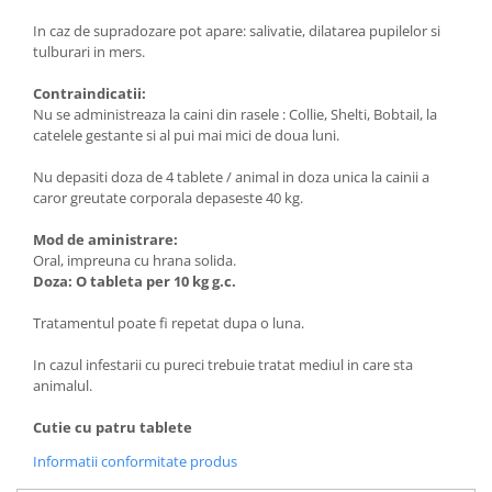
In caz de supradozare pot apare: salivatie, dilatarea pupilelor si
tulburari in mers.
Contraindicatii:
Nu se administreaza la caini din rasele : Collie, Shelti, Bobtail, la
catelele gestante si al pui mai mici de doua luni.
Nu depasiti doza de 4 tablete / animal in doza unica la cainii a
caror greutate corporala depaseste 40 kg.
Mod de aministrare:
Oral, impreuna cu hrana solida.
Doza: O tableta per 10 kg g.c.
Tratamentul poate fi repetat dupa o luna.
In cazul infestarii cu pureci trebuie tratat mediul in care sta
animalul.
Cutie cu patru tablete
Informatii conformitate produs