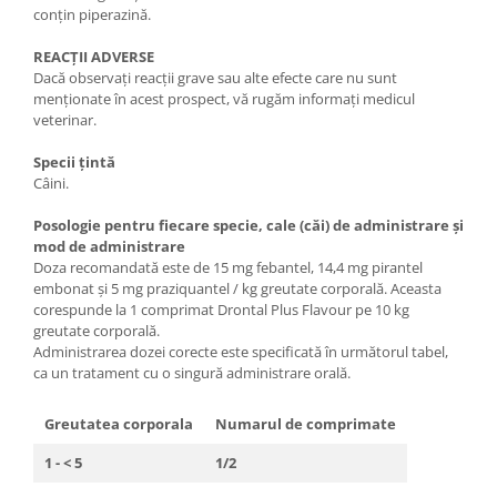
conţin piperazină.
REACŢII ADVERSE
Dacă observaţi reacţii grave sau alte efecte care nu sunt
menţionate în acest prospect, vă rugăm informaţi medicul
veterinar.
Specii ţintă
Câini.
Posologie pentru fiecare specie, cale (căi) de administrare şi
mod de administrare
Doza recomandată este de 15 mg febantel, 14,4 mg pirantel
embonat şi 5 mg praziquantel / kg greutate corporală. Aceasta
corespunde la 1 comprimat Drontal Plus Flavour pe 10 kg
greutate corporală.
Administrarea dozei corecte este specificată în următorul tabel,
ca un tratament cu o singură administrare orală.
Greutatea corporala
Numarul de comprimate
1 - < 5
1/2