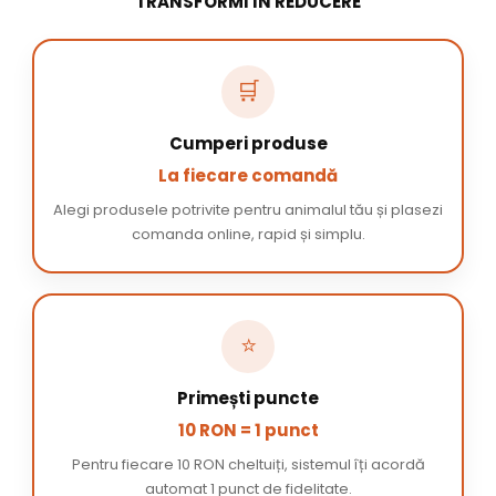
TRANSFORMI ÎN REDUCERE
🛒
Cumperi produse
La fiecare comandă
Alegi produsele potrivite pentru animalul tău și plasezi
comanda online, rapid și simplu.
⭐
Primești puncte
10 RON = 1 punct
Pentru fiecare 10 RON cheltuiți, sistemul îți acordă
automat 1 punct de fidelitate.