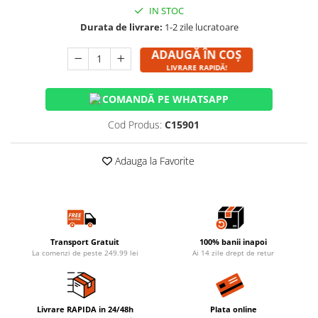
IN STOC
Durata de livrare:
1-2 zile lucratoare
ADAUGĂ ÎN COȘ
LIVRARE RAPIDĂ!
COMANDĂ PE WHATSAPP
Cod Produs:
C15901
Adauga la Favorite
Transport Gratuit
100% banii inapoi
La comenzi de peste 249.99 lei
Ai 14 zile drept de retur
Livrare RAPIDA in 24/48h
Plata online