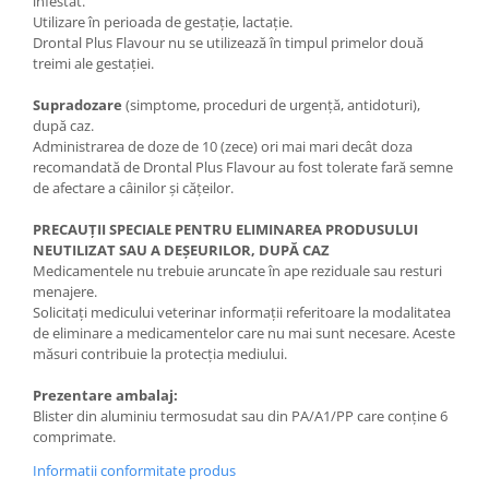
infestat.
Utilizare în perioada de gestaţie, lactaţie.
Drontal Plus Flavour nu se utilizează în timpul primelor două
treimi ale gestaţiei.
Supradozare
(simptome, proceduri de urgenţă, antidoturi),
după caz.
Administrarea de doze de 10 (zece) ori mai mari decât doza
recomandată de Drontal Plus Flavour au fost tolerate fară semne
de afectare a câinilor şi căţeilor.
PRECAUŢII SPECIALE PENTRU ELIMINAREA PRODUSULUI
NEUTILIZAT SAU A DEŞEURILOR, DUPĂ CAZ
Medicamentele nu trebuie aruncate în ape reziduale sau resturi
menajere.
Solicitaţi medicului veterinar informaţii referitoare la modalitatea
de eliminare a medicamentelor care nu mai sunt necesare. Aceste
măsuri contribuie la protecţia mediului.
Prezentare ambalaj:
Blister din aluminiu termosudat sau din PA/A1/PP care conţine 6
comprimate.
Informatii conformitate produs