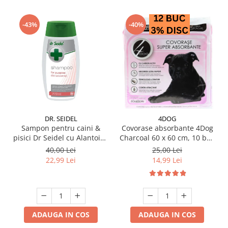
-43%
-40%
DR. SEIDEL
4DOG
Sampon pentru caini &
Covorase absorbante 4Dog
pisici Dr Seidel cu Alantoina
Charcoal 60 x 60 cm, 10 buc
220 ml
/ pachet
40,00 Lei
25,00 Lei
22,99 Lei
14,99 Lei
ADAUGA IN COS
ADAUGA IN COS