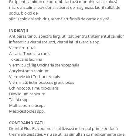
Excipienţi: amidon de porumb, lactoză monohidrat, celuloză
microcristalină, povidonă, stearat de magneziu, lauril sulfat de
sodiu, bioxid de
siliciu coloidal anhidru, aromă artificială de carne de vită.
INDICAŢII
Antiparazitar cu spectru larg, utilizat pentru tratamentul câinilor
infestaţi cu viermi rotunzi, viermi laţi şi Giardia spp.
Viermi rotunzi:
Ascarizi Toxocara canis
Toxascaris leonina
Viermi cu cârlig Uncinaria stenocephala
Ancylostoma caninum
Viermele bici Trichuris vulpis
Viermi lati: Echinococcus granulosus
Echinococcus multilocularis
Dipylidium caninum
Taenia spp.
Multiceps multiceps
Mesocestoides spp.
CONTRAINDICAŢII
Drontal Plus Flavour nu se utilizează în timpul primelor două
treimi ale gestaţiei. A nu se utiliza simultan cu medicamente care