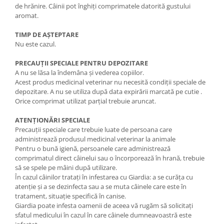
de hrănire. Câinii pot înghiţi comprimatele datorită gustului
aromat.
TIMP DE AŞTEPTARE
Nu este cazul.
PRECAUŢII SPECIALE PENTRU DEPOZITARE
A nu se lăsa la îndemâna şi vederea copiilor.
Acest produs medicinal veterinar nu necesită condiţii speciale de
depozitare. A nu se utiliza după data expirării marcată pe cutie .
Orice comprimat utilizat parţial trebuie aruncat.
ATENŢIONĂRI SPECIALE
Precauţii speciale care trebuie luate de persoana care
administrează produsul medicinal veterinar la animale
Pentru o bună igienă, persoanele care administrează
comprimatul direct câinelui sau o încorporează în hrană, trebuie
să se spele pe mâini după utilizare.
În cazul câinilor trataţi în infestarea cu Giardia: a se curăţa cu
atenţie şi a se dezinfecta sau a se muta câinele care este în
tratament, situaţie specifică în canise.
Giardia poate infesta oamenii de aceea vă rugăm să solicitaţi
sfatul medicului în cazul în care câinele dumneavoastră este