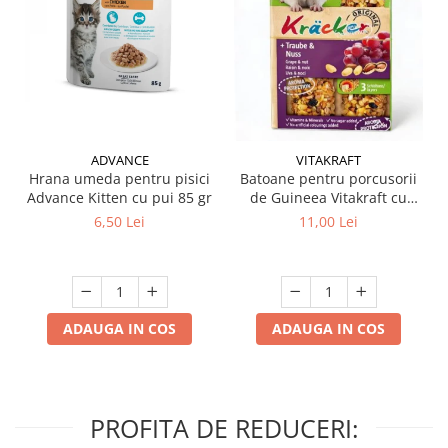
ADVANCE
VITAKRAFT
Hrana umeda pentru pisici
Batoane pentru porcusorii
Advance Kitten cu pui 85 gr
de Guineea Vitakraft cu
struguri & nuci 2 buc
6,50 Lei
11,00 Lei
ADAUGA IN COS
ADAUGA IN COS
PROFITA DE REDUCERI: