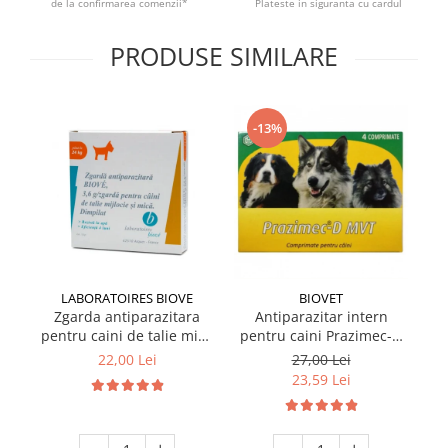
de la confirmarea comenzii*
Plateste in siguranta cu cardul
PRODUSE SIMILARE
-13%
LABORATOIRES BIOVE
BIOVET
Zgarda antiparazitara
Antiparazitar intern
pentru caini de talie mica
pentru caini Prazimec-D
pe
Biove 60 cm
MVT 4 comprimate
22,00 Lei
27,00 Lei
23,59 Lei