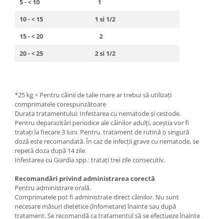
5 - < 10
1
10 - < 15
1 si 1/2
15 - < 20
2
20 - < 25
2 si 1/2
*25 kg < Pentru câinii de talie mare ar trebui să utilizaţi
comprimatele corespunzătoare
Durata tratamentului: Infestarea cu nematode şi cestode.
Pentru deparazitări periodice ale câinilor adulţi, aceştia vor fi
trataţi la fiecare 3 luni. Pentru tratament de rutină o singură
doză este recomandată. În caz de infecţii grave cu nematode, se
repetă doza după 14 zile.
Infestarea cu Giardia spp.: trataţi trei zile consecutiv.
Recomandări privind administrarea corectă
Pentru administrare orală.
Comprimatele pot fi administrate direct câinilor. Nu sunt
necesare măsuri dietetice (înfometare) înainte sau după
tratament. Se recomandă ca tratamentul să se efectueze înainte