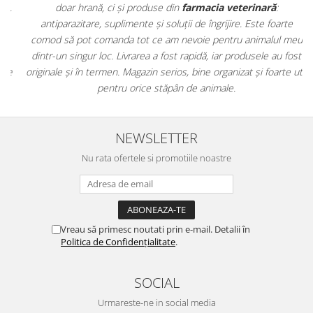
.
doar hrană, ci și produse din
farmacia veterinară
:
antiparazitare, suplimente și soluții de îngrijire. Este foarte
comod să pot comanda tot ce am nevoie pentru animalul meu
m
dintr-un singur loc. Livrarea a fost rapidă, iar produsele au fost
e
originale și în termen. Magazin serios, bine organizat și foarte util
t
pentru orice stăpân de animale.
NEWSLETTER
Nu rata ofertele si promotiile noastre
Vreau să primesc noutati prin e-mail. Detalii în
Politica de Confidențialitate
.
SOCIAL
Urmareste-ne in social media