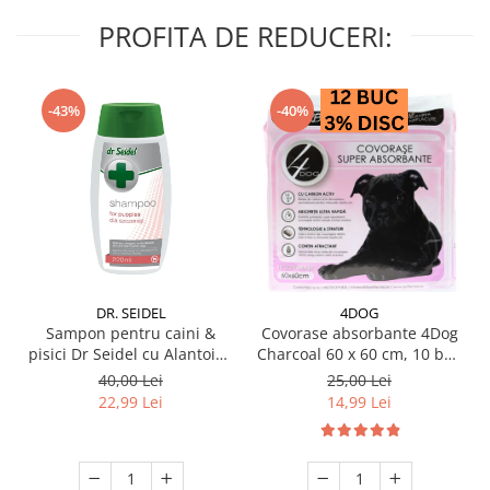
PROFITA DE REDUCERI:
-43%
-40%
DR. SEIDEL
4DOG
Sampon pentru caini &
Covorase absorbante 4Dog
pisici Dr Seidel cu Alantoina
Charcoal 60 x 60 cm, 10 buc
220 ml
/ pachet
40,00 Lei
25,00 Lei
22,99 Lei
14,99 Lei