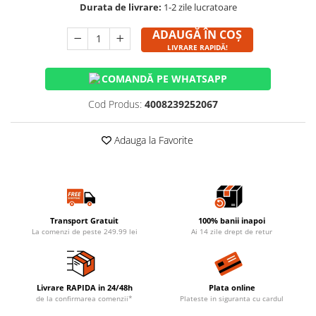
Durata de livrare:
1-2 zile lucratoare
ADAUGĂ ÎN COȘ
LIVRARE RAPIDĂ!
COMANDĂ PE WHATSAPP
Cod Produs:
4008239252067
Adauga la Favorite
Transport Gratuit
100% banii inapoi
La comenzi de peste 249.99 lei
Ai 14 zile drept de retur
Livrare RAPIDA in 24/48h
Plata online
de la confirmarea comenzii*
Plateste in siguranta cu cardul