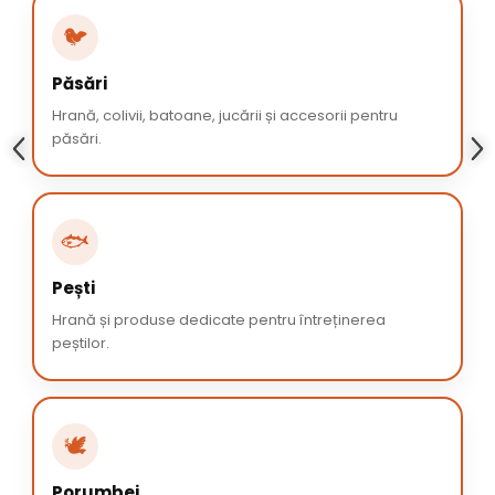
🐦
Păsări
Hrană, colivii, batoane, jucării și accesorii pentru
păsări.
🐟
Pești
Hrană și produse dedicate pentru întreținerea
peștilor.
🕊️
Porumbei