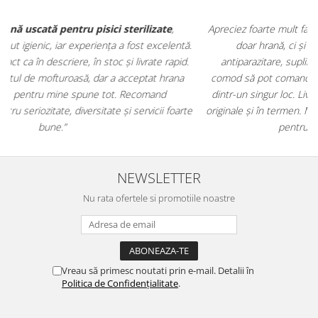
Apreciez foarte mult faptul că pe
ehranaanimale.ro
găsesc nu
.
doar hrană, ci și produse din
farmacia veterinară
:
antiparazitare, suplimente și soluții de îngrijire. Este foarte
comod să pot comanda tot ce am nevoie pentru animalul meu
m
dintr-un singur loc. Livrarea a fost rapidă, iar produsele au fost
e
originale și în termen. Magazin serios, bine organizat și foarte util
t
pentru orice stăpân de animale.
NEWSLETTER
Nu rata ofertele si promotiile noastre
Vreau să primesc noutati prin e-mail. Detalii în
Politica de Confidențialitate
.