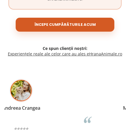
ÎNCEPE CUMPĂRĂTURILE ACUM
Ce spun clienții noștri:
Experiențele reale ale celor care au ales eHranaAnimale.ro
Madalina Stancea
⭐⭐⭐⭐⭐