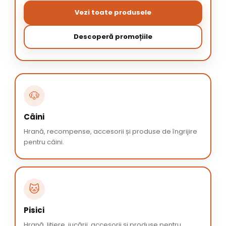
Vezi toate produsele
Descoperă promoțiile
🐶
Câini
Hrană, recompense, accesorii și produse de îngrijire
pentru câini.
🐱
Pisici
Hrană, litiere, jucării, accesorii și produse pentru