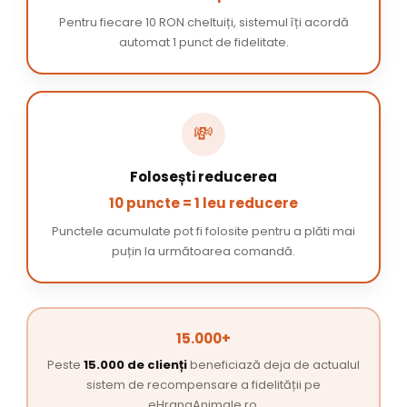
Pentru fiecare 10 RON cheltuiți, sistemul îți acordă
automat 1 punct de fidelitate.
💸
Folosești reducerea
10 puncte = 1 leu reducere
Punctele acumulate pot fi folosite pentru a plăti mai
puțin la următoarea comandă.
15.000+
Peste
15.000 de clienți
beneficiază deja de actualul
sistem de recompensare a fidelității pe
eHranaAnimale.ro.