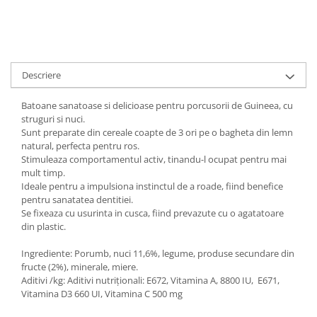
Descriere
Batoane sanatoase si delicioase pentru porcusorii de Guineea, cu
struguri si nuci.
Sunt preparate din cereale coapte de 3 ori pe o bagheta din lemn
natural, perfecta pentru ros.
Stimuleaza comportamentul activ, tinandu-l ocupat pentru mai
mult timp.
Ideale pentru a impulsiona instinctul de a roade, fiind benefice
pentru sanatatea dentitiei.
Se fixeaza cu usurinta in cusca, fiind prevazute cu o agatatoare
din plastic.
Ingrediente: Porumb, nuci 11,6%, legume, produse secundare din
fructe (2%), minerale, miere.
Aditivi /kg: Aditivi nutriționali: E672, Vitamina A, 8800 IU, E671,
Vitamina D3 660 UI, Vitamina C 500 mg