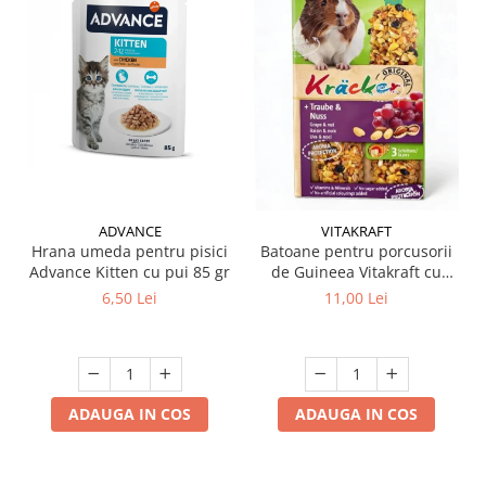
ADVANCE
VITAKRAFT
Hrana umeda pentru pisici
Batoane pentru porcusorii
Advance Kitten cu pui 85 gr
de Guineea Vitakraft cu
struguri & nuci 2 buc
6,50 Lei
11,00 Lei
ADAUGA IN COS
ADAUGA IN COS