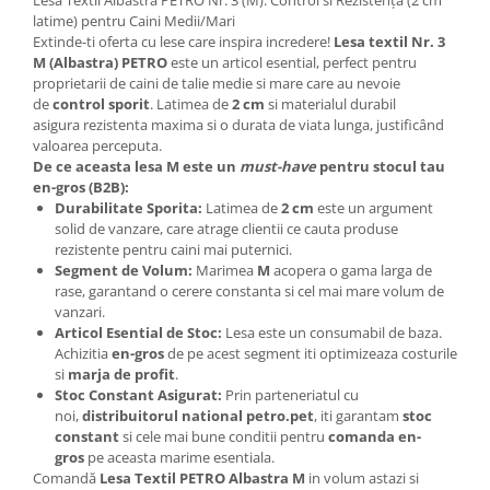
Lesa Textil Albastra PETRO Nr. 3 (M): Control si Rezistență (2 cm
latime) pentru Caini Medii/Mari
Extinde-ti oferta cu lese care inspira incredere!
Lesa textil Nr. 3
M (Albastra) PETRO
este un articol esential, perfect pentru
proprietarii de caini de talie medie si mare care au nevoie
de
control sporit
. Latimea de
2 cm
si materialul durabil
asigura rezistenta maxima si o durata de viata lunga, justificând
valoarea perceputa.
De ce aceasta lesa M este un
must-have
pentru stocul tau
en-gros (B2B):
Durabilitate Sporita:
Latimea de
2 cm
este un argument
solid de vanzare, care atrage clientii ce cauta produse
rezistente pentru caini mai puternici.
Segment de Volum:
Marimea
M
acopera o gama larga de
rase, garantand o cerere constanta si cel mai mare volum de
vanzari.
Articol Esential de Stoc:
Lesa este un consumabil de baza.
Achizitia
en-gros
de pe acest segment iti optimizeaza costurile
si
marja de profit
.
Stoc Constant Asigurat:
Prin parteneriatul cu
noi,
distribuitorul national petro.pet
, iti garantam
stoc
constant
si cele mai bune conditii pentru
comanda en-
gros
pe aceasta marime esentiala.
Comandă
Lesa Textil PETRO Albastra M
in volum astazi si