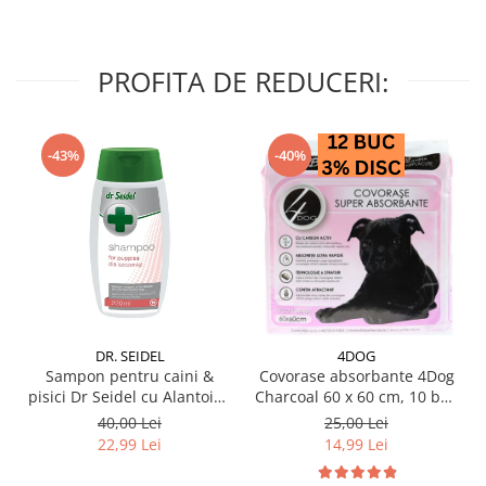
PROFITA DE REDUCERI:
-43%
-40%
DR. SEIDEL
4DOG
Sampon pentru caini &
Covorase absorbante 4Dog
pisici Dr Seidel cu Alantoina
Charcoal 60 x 60 cm, 10 buc
220 ml
/ pachet
40,00 Lei
25,00 Lei
22,99 Lei
14,99 Lei