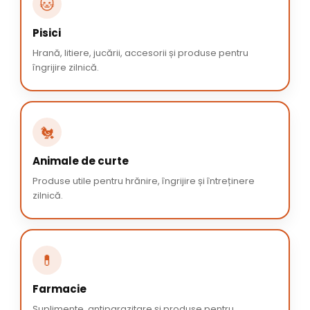
🐱
Pisici
Hrană, litiere, jucării, accesorii și produse pentru
îngrijire zilnică.
🐔
Animale de curte
Produse utile pentru hrănire, îngrijire și întreținere
zilnică.
💊
Farmacie
Suplimente, antiparazitare și produse pentru