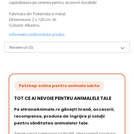
capitalizeaza pe cererea pentru accesorii durabile!
Fabricata din Poliamida si metal.
Dimensiune: 2 x 120 cm. M.
Culoare: Albastru.
Informatii conformitate produs
Review-uri
(0)
Petshop online pentru animale iubite
TOT CE AI NEVOIE PENTRU ANIMALELE TALE
Pe eHranaAnimale.ro găsești hrană, accesorii,
recompense, produse de îngrijire și soluții
pentru sănătatea animalelor tale.
Alege rapid categoria potrivită, descoperă produse