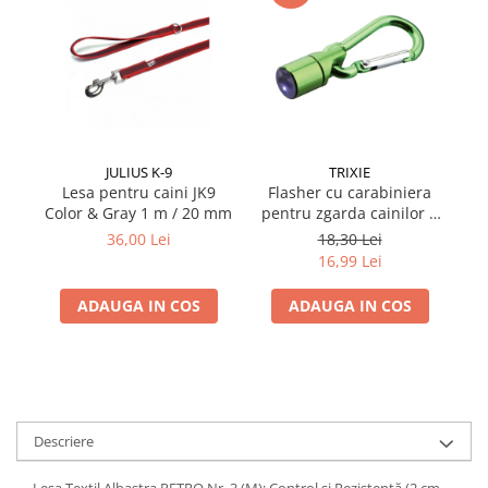
JULIUS K-9
TRIXIE
Lesa pentru caini JK9
Flasher cu carabiniera
Ha
Color & Gray 1 m / 20 mm
pentru zgarda cainilor 1
cm
36,00 Lei
18,30 Lei
16,99 Lei
ADAUGA IN COS
ADAUGA IN COS
Descriere