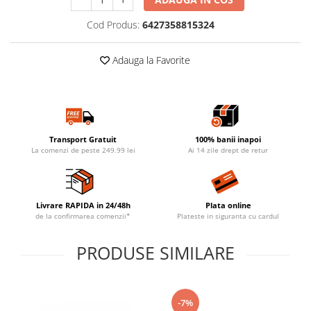
Cod Produs:
6427358815324
Adauga la Favorite
Transport Gratuit
100% banii inapoi
La comenzi de peste 249.99 lei
Ai 14 zile drept de retur
Livrare RAPIDA in 24/48h
Plata online
de la confirmarea comenzii*
Plateste in siguranta cu cardul
PRODUSE SIMILARE
-7%