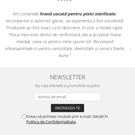
Apreciez foarte mult faptul că pe
ehranaanimale.ro
găsesc nu
ă.
doar hrană, ci și produse din
farmacia veterinară
:
.
antiparazitare, suplimente și soluții de îngrijire. Este foarte
comod să pot comanda tot ce am nevoie pentru animalul meu
dintr-un singur loc. Livrarea a fost rapidă, iar produsele au fost
te
originale și în termen. Magazin serios, bine organizat și foarte util
pentru orice stăpân de animale.
NEWSLETTER
Nu rata ofertele si promotiile noastre
Vreau să primesc noutati prin e-mail. Detalii în
Politica de Confidențialitate
.