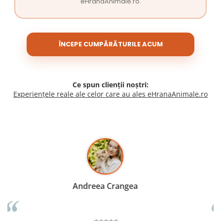
eHranaAnimale.ro.
ÎNCEPE CUMPĂRĂTURILE ACUM
Ce spun clienții noștri:
Experiențele reale ale celor care au ales eHranaAnimale.ro
Madalina Stancea
⭐⭐⭐⭐⭐