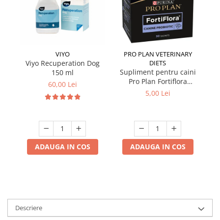
VIYO
PRO PLAN VETERINARY
Viyo Recuperation Dog
DIETS
Si
Supliment pentru caini
150 ml
Pro Plan Fortiflora
60,00 Lei
Probiotic 1 plic x 1 gr
5,00 Lei
ADAUGA IN COS
ADAUGA IN COS
Descriere