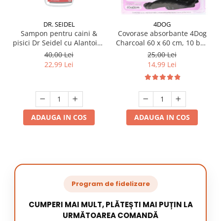
DR. SEIDEL
4DOG
Sampon pentru caini &
Covorase absorbante 4Dog
pisici Dr Seidel cu Alantoina
Charcoal 60 x 60 cm, 10 buc
220 ml
/ pachet
40,00 Lei
25,00 Lei
22,99 Lei
14,99 Lei
ADAUGA IN COS
ADAUGA IN COS
Program de fidelizare
CUMPERI MAI MULT, PLĂTEȘTI MAI PUȚIN LA
URMĂTOAREA COMANDĂ