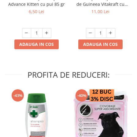
Advance Kitten cu pui 85 gr
de Guineea Vitakraft cu
struguri & nuci 2 buc
6,50 Lei
11,00 Lei
ADAUGA IN COS
ADAUGA IN COS
PROFITA DE REDUCERI:
-43%
-40%