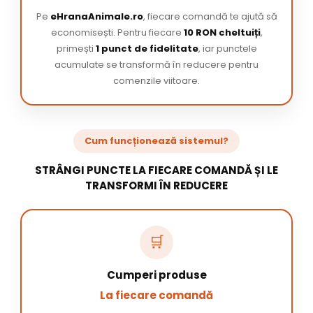
Pe
eHranaAnimale.ro
, fiecare comandă te ajută să
economisești. Pentru fiecare
10 RON cheltuiți
,
primești
1 punct de fidelitate
, iar punctele
acumulate se transformă în reducere pentru
comenzile viitoare.
Cum funcționează sistemul?
STRÂNGI PUNCTE LA FIECARE COMANDĂ ȘI LE
TRANSFORMI ÎN REDUCERE
🛒
Cumperi produse
La fiecare comandă