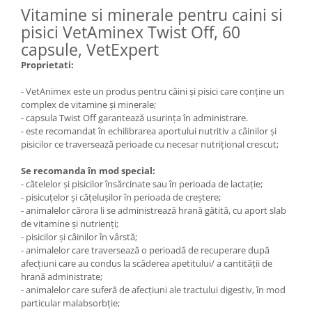
Vitamine si minerale pentru caini si
pisici VetAminex Twist Off, 60
capsule, VetExpert
Proprietati:
- VetAnimex este un produs pentru câini și pisici care conține un
complex de vitamine și minerale;
- capsula Twist Off garantează usurința în administrare.
- este recomandat în echilibrarea aportului nutritiv a câinilor și
pisicilor ce traversează perioade cu necesar nutrițional crescut;
Se recomanda în mod special:
- cătelelor și pisicilor însărcinate sau în perioada de lactație;
- pisicuțelor și cățelușilor în perioada de creștere;
- animalelor cărora li se administrează hrană gătită, cu aport slab
de vitamine și nutrienți;
- pisicilor și câinilor în vârstă;
- animalelor care traversează o perioadă de recuperare după
afecțiuni care au condus la scăderea apetitului/ a cantității de
hrană administrate;
- animalelor care suferă de afecțiuni ale tractului digestiv, în mod
particular malabsorbție;