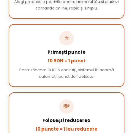
Alegi produsele potrivite pentru animalul tău și plasezi
comanda online, rapid și simplu.
⭐
Primești puncte
10 RON = 1 punct
Pentru fiecare 10 RON cheltuiți, sistemul îți acordă
automat 1 punct de fidelitate.
💸
Folosești reducerea
10 puncte = 1 leu reducere