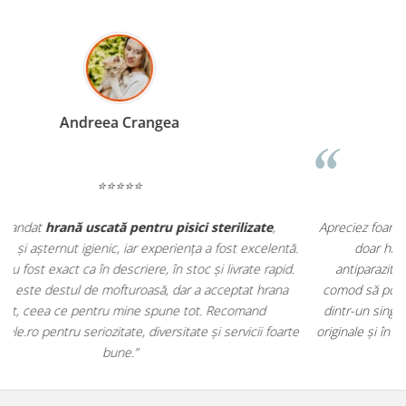
Madalina Stancea
⭐⭐⭐⭐⭐
Apreciez foarte mult faptul că pe
ehranaanimale.ro
găsesc nu
.
doar hrană, ci și produse din
farmacia veterinară
:
antiparazitare, suplimente și soluții de îngrijire. Este foarte
comod să pot comanda tot ce am nevoie pentru animalul meu
m
dintr-un singur loc. Livrarea a fost rapidă, iar produsele au fost
e
originale și în termen. Magazin serios, bine organizat și foarte util
t
pentru orice stăpân de animale.