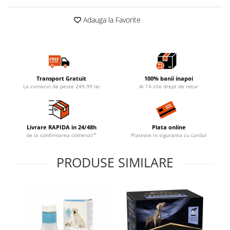
Adauga la Favorite
Transport Gratuit
100% banii inapoi
La comenzi de peste 249.99 lei
Ai 14 zile drept de retur
Livrare RAPIDA in 24/48h
Plata online
de la confirmarea comenzii*
Plateste in siguranta cu cardul
PRODUSE SIMILARE