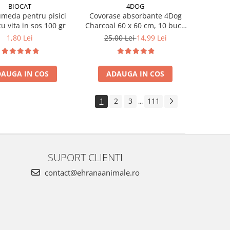
BIOCAT
4DOG
meda pentru pisici
Covorase absorbante 4Dog
cu vita in sos 100 gr
Charcoal 60 x 60 cm, 10 buc /
pachet
1,80 Lei
25,00 Lei
14,99 Lei
AUGA IN COS
ADAUGA IN COS
1
2
3
111
...
SUPORT CLIENTI
contact@ehranaanimale.ro