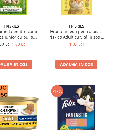
FRISKIES
FRISKIES
umeda pentru caini
Hrană umedă pentru pisici
es Junior cu pui &
Friskies Adult cu vită în sos 85
mazare 85 gr
gr
50 Lei
1,89 Lei
1,89 Lei
AUGA IN COS
ADAUGA IN COS
-17%