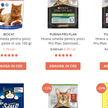
BIOCAT
PURINA PRO PLAN
PU
meda pentru pisici
Hrana umeda pentru pisici
Hrana u
u peste in sos 100 gr
Pro Plan Sterilised
Pro Plan
Nutrisavour cu pui in sos 85
cu cu
1,76 Lei
5,50 Lei
4,39 Lei
5,
gr
AUGA IN COS
ADAUGA IN COS
AD
-12%
-24%