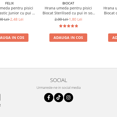
FELIX
BIOCAT
meda pentru pisici
Hrana umeda pentru pisici
Hrana u
astic Junior cu pui 85
Biocat Sterilised cu pui in sos
Biocat 
gr
85 gr
00 Lei
2,48 Lei
2,00 Lei
1,80 Lei
AUGA IN COS
ADAUGA IN COS
AD
SOCIAL
Urmareste-ne in social media
e