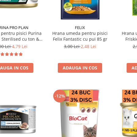
RINA PRO PLAN
FELIX
pentru pisici Purina
Hrana umeda pentru pisici
Hrana 
 Sterilised cu ton &
Felix Fantastic cu pui 85 gr
Friski
somon 85 gr
00 Lei
4,79 Lei
3,00 Lei
2,48 Lei
2,
AUGA IN COS
ADAUGA IN COS
AD
-12%