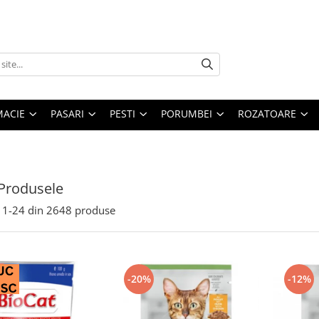
MACIE
PASARI
PESTI
PORUMBEI
ROZATOARE
Produsele
1-
24
din
2648
produse
-20%
-12%