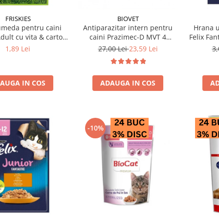
FRISKIES
BIOVET
meda pentru caini
Antiparazitar intern pentru
Hrana u
dult cu vita & cartofi
caini Prazimec-D MVT 4
Felix Fan
85 gr
comprimate
1,89 Lei
27,00 Lei
23,59 Lei
3,
AUGA IN COS
ADAUGA IN COS
AD
-10%