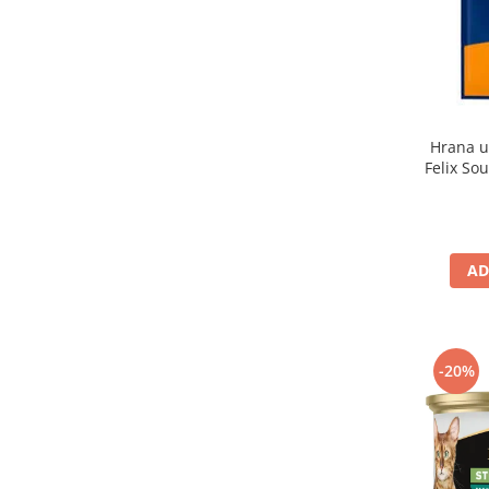
Hrana u
Felix So
AD
-20%