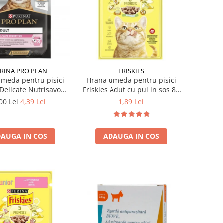
RINA PRO PLAN
FRISKIES
meda pentru pisici
Hrana umeda pentru pisici
 Delicate Nutrisavour
Friskies Adut cu pui in sos 85
rcan in sos 85 gr
gr
00 Lei
4,39 Lei
1,89 Lei
AUGA IN COS
ADAUGA IN COS