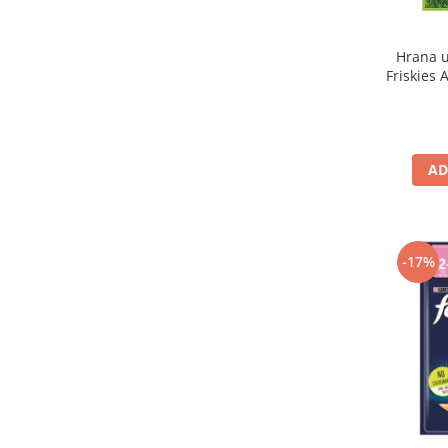
Hrana u
Friskies A
AD
-17%