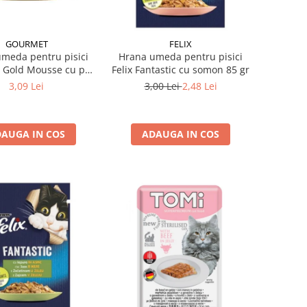
GOURMET
FELIX
meda pentru pisici
Hrana umeda pentru pisici
 Gold Mousse cu pui
Felix Fantastic cu somon 85 gr
85 gr
3,09 Lei
3,00 Lei
2,48 Lei
AUGA IN COS
ADAUGA IN COS