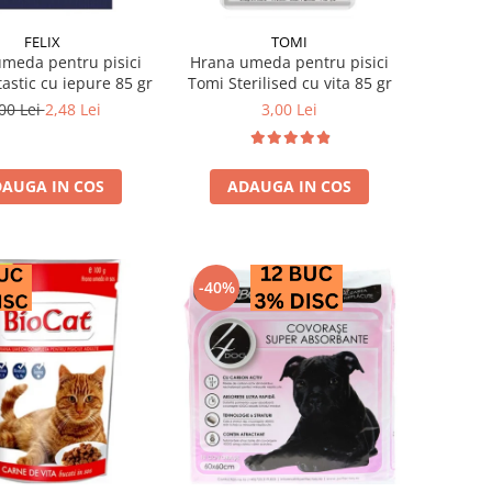
FELIX
TOMI
meda pentru pisici
Hrana umeda pentru pisici
tastic cu iepure 85 gr
Tomi Sterilised cu vita 85 gr
00 Lei
2,48 Lei
3,00 Lei
AUGA IN COS
ADAUGA IN COS
-40%