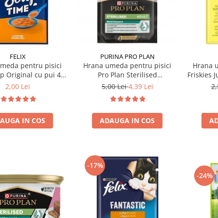
FELIX
PURINA PRO PLAN
meda pentru pisici
Hrana umeda pentru pisici
Hrana u
up Original cu pui 48
Pro Plan Sterilised
Friskies 
gr
Nutrisavour cu vita 85 gr
2,00 Lei
5,00 Lei
4,39 Lei
2,
AUGA IN COS
ADAUGA IN COS
AD
-17%
-24%