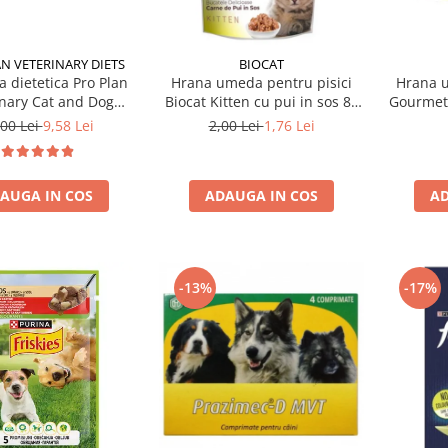
N VETERINARY DIETS
BIOCAT
 dietetica Pro Plan
Hrana umeda pentru pisici
Hrana u
inary Cat and Dog
Biocat Kitten cu pui in sos 85
Gourmet
alescence 195 gr
gr
,00 Lei
9,58 Lei
2,00 Lei
1,76 Lei
AUGA IN COS
ADAUGA IN COS
AD
-13%
-17%