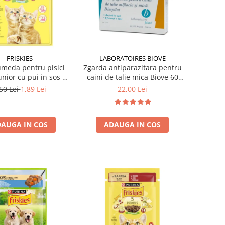
FRISKIES
LABORATOIRES BIOVE
meda pentru pisici
Zgarda antiparazitara pentru
Junior cu pui in sos 85
caini de talie mica Biove 60
gr
cm
50 Lei
1,89 Lei
22,00 Lei
AUGA IN COS
ADAUGA IN COS