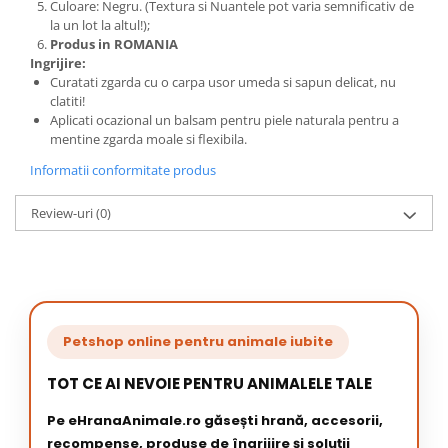
Culoare: Negru. (Textura si Nuantele pot varia semnificativ de
la un lot la altul!);
Produs in ROMANIA
Ingrijire:
Curatati zgarda cu o carpa usor umeda si sapun delicat, nu
clatiti!
Aplicati ocazional un balsam pentru piele naturala pentru a
mentine zgarda moale si flexibila.
Informatii conformitate produs
Review-uri
(0)
Petshop online pentru animale iubite
TOT CE AI NEVOIE PENTRU ANIMALELE TALE
Pe eHranaAnimale.ro găsești hrană, accesorii,
recompense, produse de îngrijire și soluții