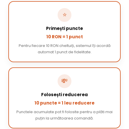
⭐
Primești puncte
10 RON = 1 punct
Pentru fiecare 10 RON cheltuiți, sistemul îți acordă
automat 1 punct de fidelitate.
💸
Folosești reducerea
10 puncte = 1 leu reducere
Punctele acumulate pot fi folosite pentru a plăti mai
puțin la următoarea comandă.