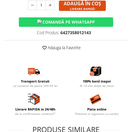
ADAUGĂ ÎN COȘ
LIVRARE RAPIDĂ!
COMANDĂ PE WHATSAPP
Cod Produs:
6427358012143
Adauga la Favorite
Transport Gratuit
100% banii inapoi
La comenzi de peste 249.99 lei
Ai 14 zile drept de retur
Livrare RAPIDA in 24/48h
Plata online
de la confirmarea comenzii*
Plateste in siguranta cu cardul
PRODUSE SIMILARE