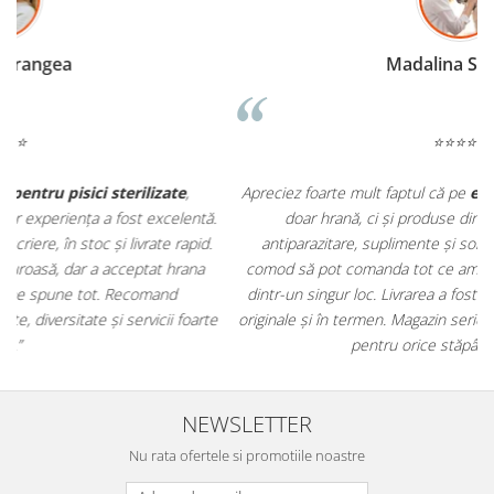
Madalina Stancea
⭐⭐⭐⭐⭐
Apreciez foarte mult faptul că pe
ehranaanimale.ro
găsesc nu
.
doar hrană, ci și produse din
farmacia veterinară
:
antiparazitare, suplimente și soluții de îngrijire. Este foarte
comod să pot comanda tot ce am nevoie pentru animalul meu
m
dintr-un singur loc. Livrarea a fost rapidă, iar produsele au fost
e
originale și în termen. Magazin serios, bine organizat și foarte util
t
pentru orice stăpân de animale.
NEWSLETTER
Nu rata ofertele si promotiile noastre