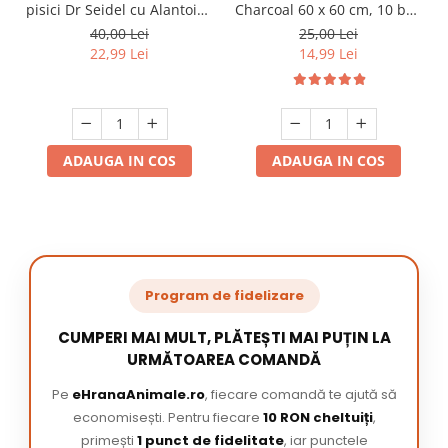
pisici Dr Seidel cu Alantoina
Charcoal 60 x 60 cm, 10 buc
220 ml
/ pachet
40,00 Lei
25,00 Lei
22,99 Lei
14,99 Lei
ADAUGA IN COS
ADAUGA IN COS
Program de fidelizare
CUMPERI MAI MULT, PLĂTEȘTI MAI PUȚIN LA
URMĂTOAREA COMANDĂ
Pe
eHranaAnimale.ro
, fiecare comandă te ajută să
economisești. Pentru fiecare
10 RON cheltuiți
,
primești
1 punct de fidelitate
, iar punctele