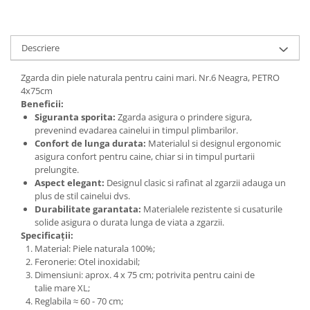
Descriere
Zgarda din piele naturala pentru caini mari. Nr.6 Neagra, PETRO
4x75cm
Beneficii:
Siguranta sporita:
Zgarda asigura o prindere sigura,
prevenind evadarea cainelui in timpul plimbarilor.
Confort de lunga durata:
Materialul si designul ergonomic
asigura confort pentru caine, chiar si in timpul purtarii
prelungite.
Aspect elegant:
Designul clasic si rafinat al zgarzii adauga un
plus de stil cainelui dvs.
Durabilitate garantata:
Materialele rezistente si cusaturile
solide asigura o durata lunga de viata a zgarzii.
Specificații:
Material: Piele naturala 100%;
Feronerie: Otel inoxidabil;
Dimensiuni: aprox. 4 x 75 cm; potrivita pentru caini de
talie mare XL;
Reglabila ≈ 60 - 70 cm;