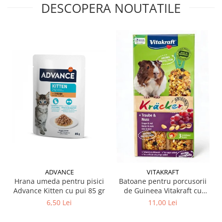
DESCOPERA NOUTATILE
ADVANCE
VITAKRAFT
Hrana umeda pentru pisici
Batoane pentru porcusorii
Advance Kitten cu pui 85 gr
de Guineea Vitakraft cu
struguri & nuci 2 buc
6,50 Lei
11,00 Lei