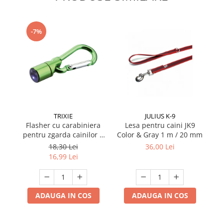
-7%
TRIXIE
JULIUS K-9
Flasher cu carabiniera
Lesa pentru caini JK9
Ha
pentru zgarda cainilor 1
Color & Gray 1 m / 20 mm
cm
18,30 Lei
36,00 Lei
16,99 Lei
ADAUGA IN COS
ADAUGA IN COS