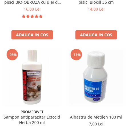
pisici BIO-OBROZA cu ulei de
pisici Biokill 35 cm
geranium 35 cm
16,00 Lei
14,00 Lei
ADAUGA IN COS
ADAUGA IN COS
-26%
-11%
PROMEDIVET
Sampon antiparazitar Ectocid
Albastru de Metilen 100 ml
Herba 200 ml
7,00 Lei