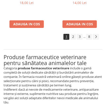
cm
18,00 Lei
14,00 Lei
ADAUGA IN COS
ADAUGA IN COS
1
2
3
8
...
Produse farmaceutice veterinare
pentru sănătatea animalelor tale
Categoria
produse farmaceutice veterinare
include o gamă
completă de soluții dedicate sănătății și bunăstării animalelor de
companie. În farmacia noastră veterinară online găsești produse atent
selecționate pentru câini și pisici, recomandate pentru prevenție,
tratament și susținerea sănătății pe termen lung.
Indiferent dacă ai nevoie de medicamente veterinare, antiparazitare
interne și externe, suplimente nutritive sau produse pentru îngrijire,
vei găsi aici soluții adaptate diferitelor nevoi medicale ale animalului
tău.