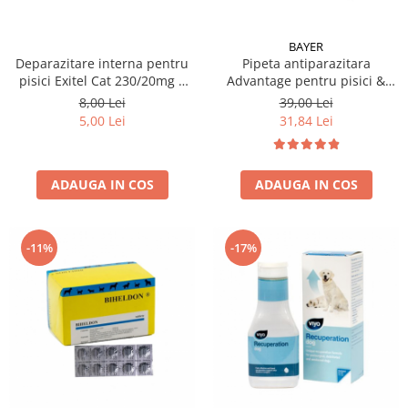
BAYER
Pipeta antiparazitara
Deparazitare interna pentru
Advantage pentru pisici &
pisici Exitel Cat 230/20mg 1
iepuri >4 kg - 8 kg ( 1 pipeta )
cpr / folie
39,00 Lei
8,00 Lei
31,84 Lei
5,00 Lei
ADAUGA IN COS
ADAUGA IN COS
-11%
-17%