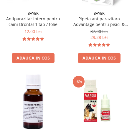
BAYER
BAYER
Antiparazitar intern pentru
Pipeta antiparazitara
caini Drontal 1 tab / folie
Advantage pentru pisici &
iepuri ≤ 4 kg ( 1 pipeta )
12,00 Lei
37,00 Lei
29,28 Lei
ADAUGA IN COS
ADAUGA IN COS
-6%