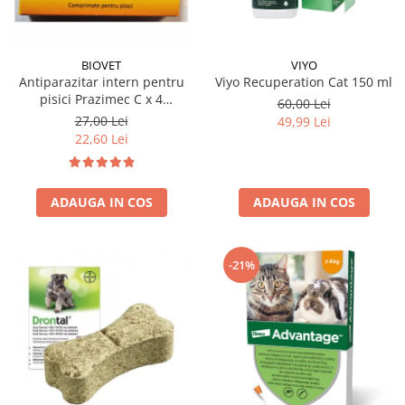
BIOVET
VIYO
Antiparazitar intern pentru
Viyo Recuperation Cat 150 ml
pisici Prazimec C x 4
60,00 Lei
comprimate
27,00 Lei
49,99 Lei
22,60 Lei
ADAUGA IN COS
ADAUGA IN COS
-21%