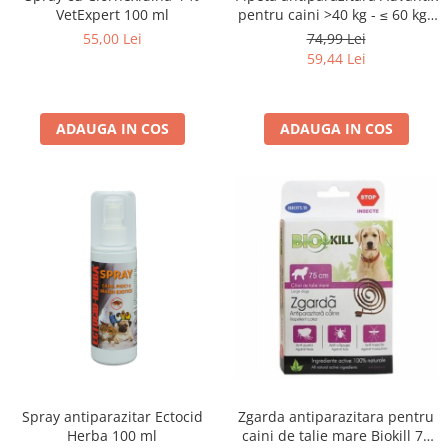
VetExpert 100 ml
pentru caini >40 kg - ≤ 60 kg (
1 pipeta )
55,00 Lei
74,99 Lei
59,44 Lei
ADAUGA IN COS
ADAUGA IN COS
Spray antiparazitar Ectocid
Zgarda antiparazitara pentru
Herba 100 ml
caini de talie mare Biokill 75