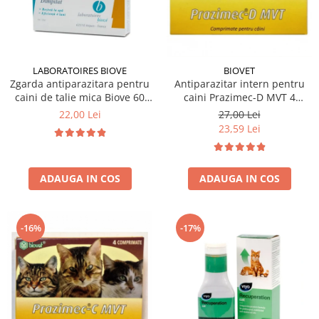
Hrana uscata
Hrana umeda
Hrana uscata caini
Hrana uscata
Hrana umeda pisici
Caine Junior
Caine Adult
Pisica Adult
LABORATOIRES BIOVE
BIOVET
Zgarda antiparazitara pentru
Antiparazitar intern pentru
Caine Senior
Pisica Junior
caini de talie mica Biove 60
caini Prazimec-D MVT 4
Oferta 2 saci
Pisica Senior
cm
comprimate
22,00 Lei
27,00 Lei
Igiena caini
Pisica Sterilizata
23,59 Lei
Ingrijire pisici
Cosmetica & produse de igiena
Covorase & Scutece
Asternut igienic
ADAUGA IN COS
ADAUGA IN COS
Solutii auriculare
Igiena pisici
Solutii curatare
Sampoane pisici
Solutii dentare
Oferte
-16%
-17%
Solutii oftalmice
Recompense pisici
Oferte
Recompense caini