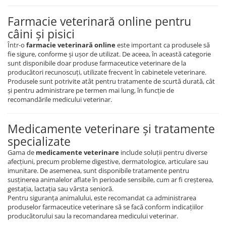
Farmacie veterinară online pentru
câini și pisici
Într-o
farmacie veterinară online
este important ca produsele să
fie sigure, conforme și ușor de utilizat. De aceea, în această categorie
sunt disponibile doar produse farmaceutice veterinare de la
producători recunoscuți, utilizate frecvent în cabinetele veterinare.
Produsele sunt potrivite atât pentru tratamente de scurtă durată, cât
și pentru administrare pe termen mai lung, în funcție de
recomandările medicului veterinar.
Medicamente veterinare și tratamente
specializate
Gama de
medicamente veterinare
include soluții pentru diverse
afecțiuni, precum probleme digestive, dermatologice, articulare sau
imunitare. De asemenea, sunt disponibile tratamente pentru
susținerea animalelor aflate în perioade sensibile, cum ar fi creșterea,
gestația, lactația sau vârsta senioră.
Pentru siguranța animalului, este recomandat ca administrarea
produselor farmaceutice veterinare să se facă conform indicațiilor
producătorului sau la recomandarea medicului veterinar.