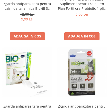
Zgarda antiparazitara pentru
Supliment pentru caini Pro
caini de talie mica Biokill 38
Plan Fortiflora Probiotic 1 plic
cm
x 1 gr
12,00 Lei
5,00 Lei
9,99 Lei
ADAUGA IN COS
ADAUGA IN COS
Zgarda antiparazitara pentru
Zgarda antiparazitara pentru