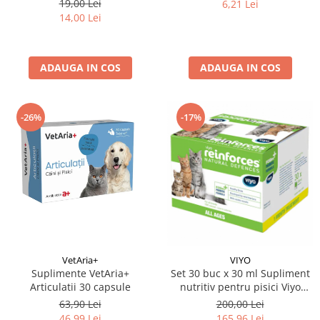
19,00 Lei
6,21 Lei
14,00 Lei
ADAUGA IN COS
ADAUGA IN COS
-26%
-17%
VetAria+
VIYO
Suplimente VetAria+
Set 30 buc x 30 ml Supliment
Articulatii 30 capsule
nutritiv pentru pisici Viyo
Reinforces
63,90 Lei
200,00 Lei
46,99 Lei
165,96 Lei