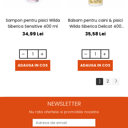
Sampon pentru pisici Wilda
Balsam pentru caini & pisici
Siberica Sensitive 400 ml
Wilda Siberica Delicat 400
ml
34,99 Lei
35,58 Lei
ADAUGA IN COS
ADAUGA IN COS
1
2
NEWSLETTER
Nu rata ofertele si promotiile noastre