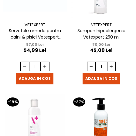
VETEXPERT
VETEXPERT
Servetele umede pentru
Sampon hipoalergenic
caini & pisici Vetexpert
Vetexpert 250 ml
Specialist Hexawipes 40 buc
87,00 Lei
70,00 Lei
54,99 Lei
45,00 Lei
ADAUGA IN COS
ADAUGA IN COS
-18%
-37%