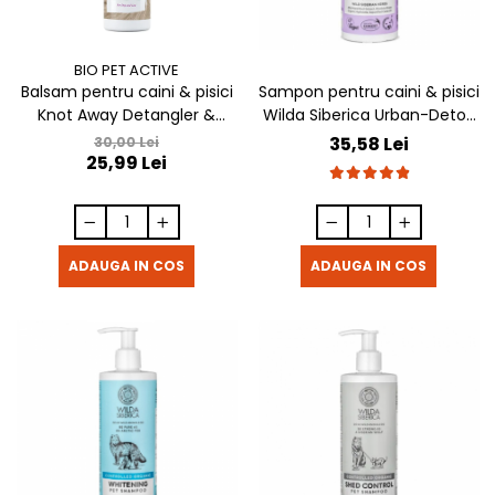
BIO PET ACTIVE
Balsam pentru caini & pisici
Sampon pentru caini & pisici
Knot Away Detangler &
Wilda Siberica Urban-Detox
Conditioner 250 ml
400 ml
35,58 Lei
30,00 Lei
25,99 Lei
ADAUGA IN COS
ADAUGA IN COS