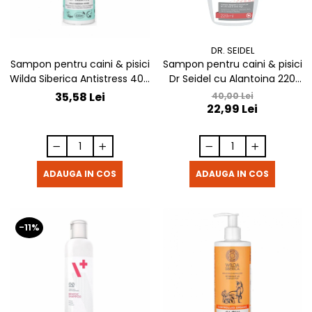
DR. SEIDEL
Sampon pentru caini & pisici
Sampon pentru caini & pisici
Wilda Siberica Antistress 400
Dr Seidel cu Alantoina 220
ml
ml
35,58 Lei
40,00 Lei
22,99 Lei
ADAUGA IN COS
ADAUGA IN COS
-11%