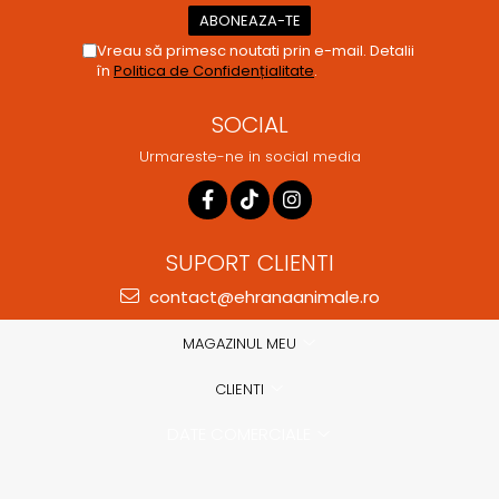
Vreau să primesc noutati prin e-mail. Detalii
în
Politica de Confidențialitate
.
SOCIAL
Urmareste-ne in social media
SUPORT CLIENTI
contact@ehranaanimale.ro
MAGAZINUL MEU
CLIENTI
DATE COMERCIALE