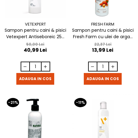
VETEXPERT
FRESH FARM
Sampon pentru caini & pisici
Sampon pentru caini & pisici
Vetexpert Antiseboreic 250
Fresh Farm cu ulei de argan
ml
250 ml
50,00 Lei
22,37 Lei
40,99 Lei
13,99 Lei
ADAUGA IN COS
ADAUGA IN COS
-21%
-11%