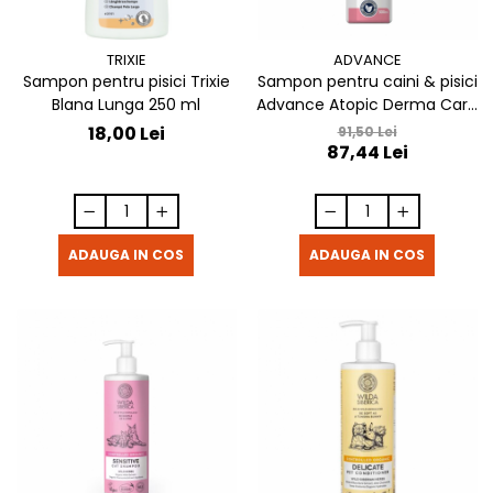
TRIXIE
ADVANCE
Sampon pentru pisici Trixie
Sampon pentru caini & pisici
Blana Lunga 250 ml
Advance Atopic Derma Care
300 ml
18,00 Lei
91,50 Lei
87,44 Lei
ADAUGA IN COS
ADAUGA IN COS