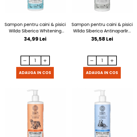
Sampon pentru caini & pisici
Sampon pentru caini & pisici
Wilda Siberica Whitening
Wilda Siberica Antinaparlire
pentru albire 400 ml
400 ml
34,99 Lei
35,58 Lei
ADAUGA IN COS
ADAUGA IN COS