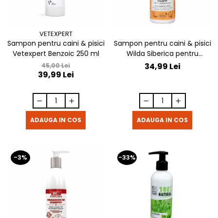
VETEXPERT
Sampon pentru caini & pisici
Sampon pentru caini & pisici
Vetexpert Benzoic 250 ml
Wilda Siberica pentru
stralucire 400 ml
34,99 Lei
45,00 Lei
39,99 Lei
ADAUGA IN COS
ADAUGA IN COS
-3%
-33%