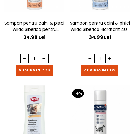
Sampon pentru caini & pisici
Sampon pentru caini & pisici
Wilda Siberica pentru
Wilda Siberica Hidratant 400
descalcire 400 ml
ml
34,99 Lei
34,99 Lei
ADAUGA IN COS
ADAUGA IN COS
-4%