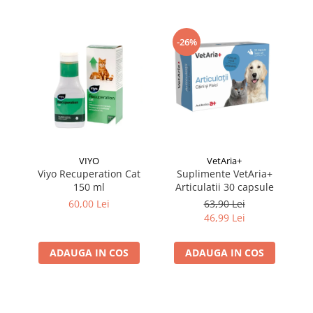
-26%
VIYO
VetAria+
Viyo Recuperation Cat
Suplimente VetAria+
150 ml
Articulatii 30 capsule
Su
60,00 Lei
63,90 Lei
46,99 Lei
ADAUGA IN COS
ADAUGA IN COS