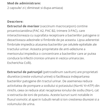
Mod de administrare:
2 capsule/ zi ( dimineat si dupa-amiaza)
Descriere:
Extractul de merisor
(vaccinum macrocarpon) contine
proantocianidina (PAC A2, PAC B2, trimere 3-PAC), care
interactioneaza cu suprafata receptoare a bacteriilor patogene si
dezactiveaza adezinele si fimbrele de pe aceasta. Lipsa aderentei
fimbriale impiedica atasarea bacteriilor pe celulele epiteliale ale
tractului urinar. Aceasta proprietate de anti-adeziune a
merisorului impiedica o concentrare a bacteriilor care ar putea
conduce la infectii cronice urinare in vezica urinara (ex.
Escherichia Colli).
Extractul de patrunjel
(petroselinum savitum) are proprietati
diuretice (creste volumul urinei) si faciliteaza indepartarea
bacteriilor patogene din tractul urinar. De asemenea reduce
activitatea de pompare a sodiului si potasiului (Na+K/ K+ATP) din
rinichi, ceea ce reduce atat recaptarea ionului de sodiu (Na+), cat
si extractia de ioni de potasiu. Aceste lucruri sunt notabile in
fluxul osmotic al apei in tubulii renali si ion cresterea diurezei si a
volumului de urina.