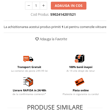
ADAUGA IN COS
Cod Produs:
5902414201521
La achizitionarea acestui produs primiti
1
Lei pentru comenzile viitoare
Adauga la Favorite
Transport Gratuit
100% banii inapoi
La comenzi de peste 249.99 lei
Ai 14 zile drept de retur
Livrare RAPIDA in 24/48h
Plata online
de la confirmarea comenzii*
Plateste in siguranta cu cardul
PRODUSE SIMILARE