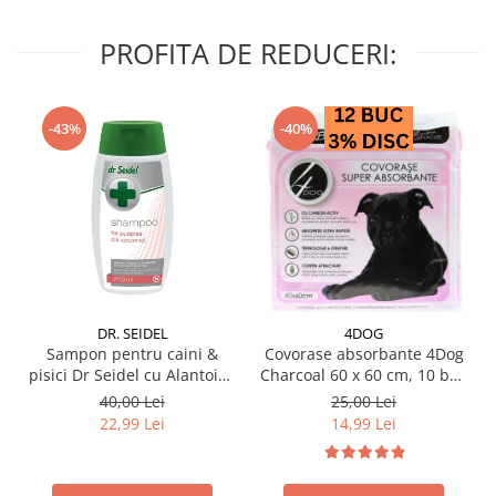
PROFITA DE REDUCERI:
-43%
-40%
DR. SEIDEL
4DOG
Sampon pentru caini &
Covorase absorbante 4Dog
pisici Dr Seidel cu Alantoina
Charcoal 60 x 60 cm, 10 buc
220 ml
/ pachet
40,00 Lei
25,00 Lei
22,99 Lei
14,99 Lei