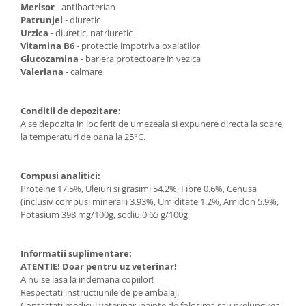
Merisor
- antibacterian
Patrunjel
- diuretic
Urzica
- diuretic, natriuretic
Vitamina B6
- protectie impotriva oxalatilor
Glucozamina
- bariera protectoare in vezica
Valeriana
- calmare
Conditii de depozitare:
A se depozita in loc ferit de umezeala si expunere directa la soare,
la temperaturi de pana la 25°C.
Compusi analitici:
Proteine 17.5%, Uleiuri si grasimi 54.2%, Fibre 0.6%, Cenusa
(inclusiv compusi minerali) 3.93%, Umiditate 1.2%, Amidon 5.9%,
Potasium 398 mg/100g, sodiu 0.65 g/100g
Informatii suplimentare:
ATENTIE! Doar pentru uz veterinar!
A nu se lasa la indemana copiilor!
Respectati instructiunile de pe ambalaj.
Contactati medicul veterinar inainte de folosirea sau prelungirea