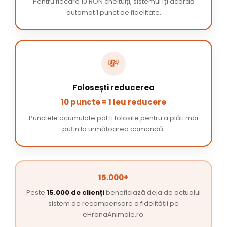
Pentru fiecare 10 RON cheltuiți, sistemul îți acordă
automat 1 punct de fidelitate.
💸
Folosești reducerea
10 puncte = 1 leu reducere
Punctele acumulate pot fi folosite pentru a plăti mai
puțin la următoarea comandă.
15.000+
Peste
15.000 de clienți
beneficiază deja de actualul
sistem de recompensare a fidelității pe
eHranaAnimale.ro.