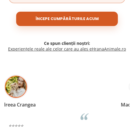
ÎNCEPE CUMPĂRĂTURILE ACUM
Ce spun clienții noștri:
Experiențele reale ale celor care au ales eHranaAnimale.ro
Madalina Stancea
⭐⭐⭐⭐⭐