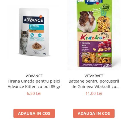
ADVANCE
VITAKRAFT
Hrana umeda pentru pisici
Batoane pentru porcusorii
Advance Kitten cu pui 85 gr
de Guineea Vitakraft cu
struguri & nuci 2 buc
6,50 Lei
11,00 Lei
ADAUGA IN COS
ADAUGA IN COS