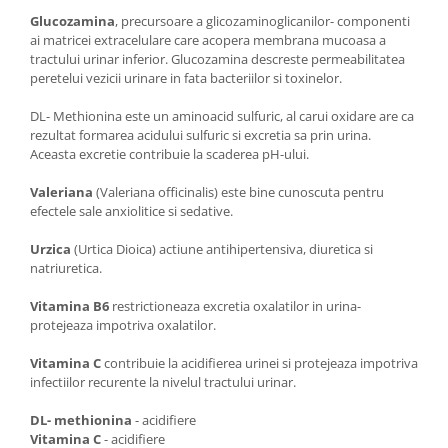
Glucozamina
, precursoare a glicozaminoglicanilor- componenti
ai matricei extracelulare care acopera membrana mucoasa a
tractului urinar inferior. Glucozamina descreste permeabilitatea
peretelui vezicii urinare in fata bacteriilor si toxinelor.
DL- Methionina este un aminoacid sulfuric, al carui oxidare are ca
rezultat formarea acidului sulfuric si excretia sa prin urina.
Aceasta excretie contribuie la scaderea pH-ului.
Valeriana
(Valeriana officinalis) este bine cunoscuta pentru
efectele sale anxiolitice si sedative.
Urzica
(Urtica Dioica) actiune antihipertensiva, diuretica si
natriuretica.
Vitamina B6
restrictioneaza excretia oxalatilor in urina-
protejeaza impotriva oxalatilor.
Vitamina C
contribuie la acidifierea urinei si protejeaza impotriva
infectiilor recurente la nivelul tractului urinar.
DL- methionina
- acidifiere
Vitamina C
- acidifiere