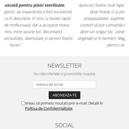
Apreciez foarte mult faptul că pe
ehranaanimale.ro
găsesc nu
.
doar hrană, ci și produse din
farmacia veterinară
:
antiparazitare, suplimente și soluții de îngrijire. Este foarte
comod să pot comanda tot ce am nevoie pentru animalul meu
m
dintr-un singur loc. Livrarea a fost rapidă, iar produsele au fost
e
originale și în termen. Magazin serios, bine organizat și foarte util
t
pentru orice stăpân de animale.
NEWSLETTER
Nu rata ofertele si promotiile noastre
Vreau să primesc noutati prin e-mail. Detalii în
Politica de Confidențialitate
.
SOCIAL