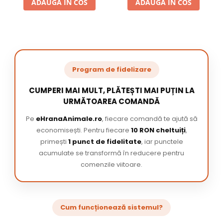
ADAUGA IN COS
ADAUGA IN COS
Program de fidelizare
CUMPERI MAI MULT, PLĂTEȘTI MAI PUȚIN LA
URMĂTOAREA COMANDĂ
Pe
eHranaAnimale.ro
, fiecare comandă te ajută să
economisești. Pentru fiecare
10 RON cheltuiți
,
primești
1 punct de fidelitate
, iar punctele
acumulate se transformă în reducere pentru
comenzile viitoare.
Cum funcționează sistemul?