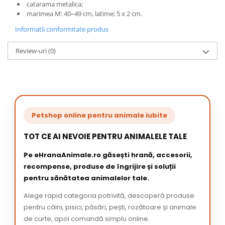
catarama metalica;
marimea M: 40–49 cm, latime; 5 x 2 cm.
Informatii conformitate produs
Review-uri
(0)
Petshop online pentru animale iubite
TOT CE AI NEVOIE PENTRU ANIMALELE TALE
Pe eHranaAnimale.ro găsești hrană, accesorii,
recompense, produse de îngrijire și soluții
pentru sănătatea animalelor tale.
Alege rapid categoria potrivită, descoperă produse
pentru câini, pisici, păsări, pești, rozătoare și animale
de curte, apoi comandă simplu online.