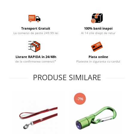
Transport Gratuit
100% banii inapoi
La comenzi de peste 249.99 lei
Ai 14 zile drept de retur
Livrare RAPIDA in 24/48h
Plata online
de la confirmarea comenzii*
Plateste in siguranta cu cardul
PRODUSE SIMILARE
-7%