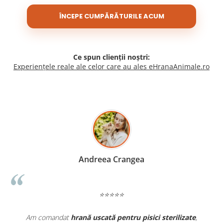
ÎNCEPE CUMPĂRĂTURILE ACUM
Ce spun clienții noștri:
Experiențele reale ale celor care au ales eHranaAnimale.ro
Madalina Stancea
⭐⭐⭐⭐⭐
zate
,
Apreciez foarte mult faptul că pe
ehranaanimale.ro
găsesc