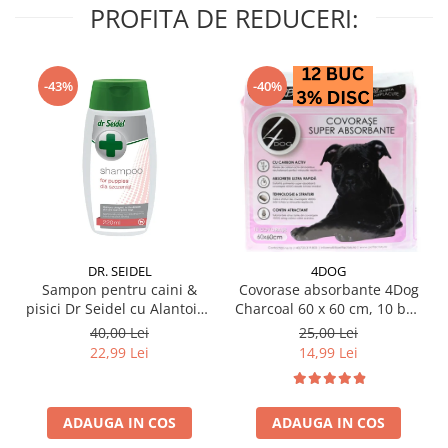
PROFITA DE REDUCERI:
-43%
-40%
DR. SEIDEL
4DOG
Sampon pentru caini &
Covorase absorbante 4Dog
pisici Dr Seidel cu Alantoina
Charcoal 60 x 60 cm, 10 buc
220 ml
/ pachet
40,00 Lei
25,00 Lei
22,99 Lei
14,99 Lei
ADAUGA IN COS
ADAUGA IN COS