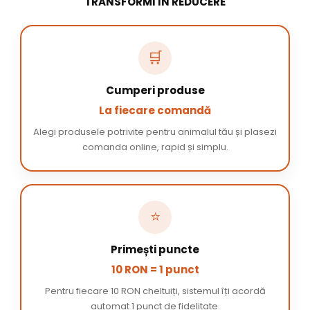
TRANSFORMI ÎN REDUCERE
🛒
Cumperi produse
La fiecare comandă
Alegi produsele potrivite pentru animalul tău și plasezi
comanda online, rapid și simplu.
⭐
Primești puncte
10 RON = 1 punct
Pentru fiecare 10 RON cheltuiți, sistemul îți acordă
automat 1 punct de fidelitate.