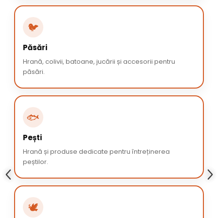
🐦
Păsări
Hrană, colivii, batoane, jucării și accesorii pentru
păsări.
🐟
Pești
Hrană și produse dedicate pentru întreținerea
peștilor.
🕊️