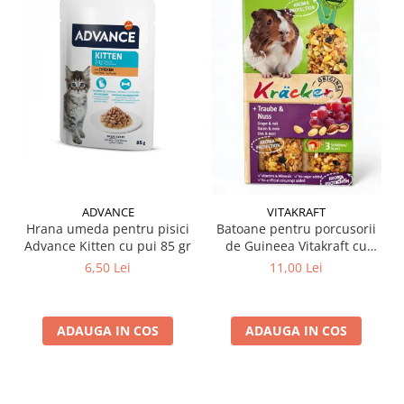
ADVANCE
VITAKRAFT
Hrana umeda pentru pisici
Batoane pentru porcusorii
Advance Kitten cu pui 85 gr
de Guineea Vitakraft cu
struguri & nuci 2 buc
6,50 Lei
11,00 Lei
ADAUGA IN COS
ADAUGA IN COS