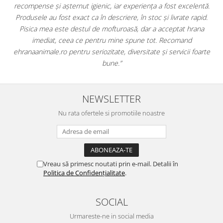
xcelentă.
doar hrană, ci și produse din
farmacia veterinară
:
e rapid.
antiparazitare, suplimente și soluții de îngrijire. Este foart
 hrana
comod să pot comanda tot ce am nevoie pentru animalul 
nd
dintr-un singur loc. Livrarea a fost rapidă, iar produsele au f
ii foarte
originale și în termen. Magazin serios, bine organizat și foarte
pentru orice stăpân de animale.
NEWSLETTER
Nu rata ofertele si promotiile noastre
Vreau să primesc noutati prin e-mail. Detalii în
Politica de Confidențialitate
.
SOCIAL
Urmareste-ne in social media