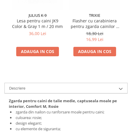
JULIUS K-9
TRIXIE
Lesa pentru caini JK9
Flasher cu carabiniera
Ha
Color & Gray 1 m / 20 mm
pentru zgarda cainilor 1
cm
36,00 Lei
18,30 Lei
16,99 Lei
ADAUGA IN COS
ADAUGA IN COS
Descriere
Zgarda pentru caini de talie medie, captuseala moale pe
interior, Comfort M, Rosie
zgarda din nailon cu ranforsare moale pentru caini;
culoarea: rosie;
design elegant;
cu elemente de siguranta;