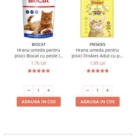
BIOCAT
FRISKIES
Hrana umeda pentru
Hrana umeda pentru
pisici Biocat cu peste in
pisici Friskies Adut cu pui
p
sos 100 gr
in sos 85 gr
Nu
1,76 Lei
1,89 Lei
ADAUGA IN COS
ADAUGA IN COS