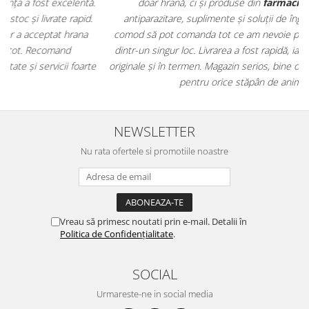
.
doar hrană, ci și produse din
farmacia veterinară
:
antiparazitare, suplimente și soluții de îngrijire. Este foarte
comod să pot comanda tot ce am nevoie pentru animalul meu
m
dintr-un singur loc. Livrarea a fost rapidă, iar produsele au fost
e
originale și în termen. Magazin serios, bine organizat și foarte util
t
pentru orice stăpân de animale.
NEWSLETTER
Nu rata ofertele si promotiile noastre
Vreau să primesc noutati prin e-mail. Detalii în
Politica de Confidențialitate
.
SOCIAL
Urmareste-ne in social media