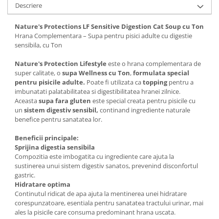
Descriere
Nature's Protections LF Sensitive Digestion Cat Soup cu Ton
Hrana Complementara – Supa pentru pisici adulte cu digestie
sensibila, cu Ton
Nature's Protection Lifestyle
este o hrana complementara de
super calitate, o
supa Wellness cu Ton
,
formulata special
pentru pisicile adulte.
Poate fi utilizata ca
topping
pentru a
imbunatati palatabilitatea si digestibilitatea hranei zilnice.
Aceasta
supa fara gluten
este special creata pentru pisicile cu
un
sistem digestiv sensibil,
continand ingrediente naturale
benefice pentru sanatatea lor.
Beneficii principale:
Sprijina digestia sensibila
Compozitia este imbogatita cu ingrediente care ajuta la
sustinerea unui sistem digestiv sanatos, prevenind disconfortul
gastric.
Hidratare optima
Continutul ridicat de apa ajuta la mentinerea unei hidratare
corespunzatoare, esentiala pentru sanatatea tractului urinar, mai
ales la pisicile care consuma predominant hrana uscata.