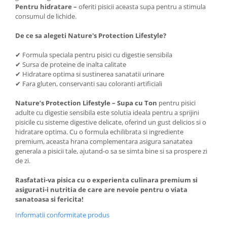
Pentru hidratare –
oferiti pisicii aceasta supa pentru a stimula
consumul de lichide.
De ce sa alegeti Nature's Protection Lifestyle?
✔ Formula speciala pentru pisici cu digestie sensibila
✔ Sursa de proteine de inalta calitate
✔ Hidratare optima si sustinerea sanatatii urinare
✔ Fara gluten, conservanti sau coloranti artificiali
Nature’s Protection Lifestyle – Supa cu Ton
pentru pisici
adulte cu digestie sensibila este solutia ideala pentru a sprijini
pisicile cu sisteme digestive delicate, oferind un gust delicios si o
hidratare optima. Cu o formula echilibrata si ingrediente
premium, aceasta hrana complementara asigura sanatatea
generala a pisicii tale, ajutand-o sa se simta bine si sa prospere zi
de zi.
Rasfatati-va pisica cu o experienta culinara premium si
asigurati-i nutritia de care are nevoie pentru o viata
sanatoasa si fericita!
Informatii conformitate produs