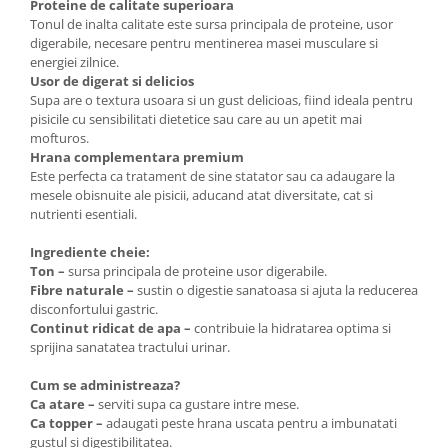
Proteine de calitate superioara
Tonul de inalta calitate este sursa principala de proteine, usor
digerabile, necesare pentru mentinerea masei musculare si
energiei zilnice.
Usor de digerat si delicios
Supa are o textura usoara si un gust delicioas, fiind ideala pentru
pisicile cu sensibilitati dietetice sau care au un apetit mai
mofturos.
Hrana complementara premium
Este perfecta ca tratament de sine statator sau ca adaugare la
mesele obisnuite ale pisicii, aducand atat diversitate, cat si
nutrienti esentiali.
Ingrediente cheie:
Ton –
sursa principala de proteine usor digerabile.
Fibre naturale –
sustin o digestie sanatoasa si ajuta la reducerea
disconfortului gastric.
Continut ridicat de apa –
contribuie la hidratarea optima si
sprijina sanatatea tractului urinar.
Cum se administreaza?
Ca atare –
serviti supa ca gustare intre mese.
Ca topper –
adaugati peste hrana uscata pentru a imbunatati
gustul si digestibilitatea.