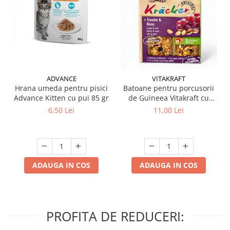
ADVANCE
VITAKRAFT
Hrana umeda pentru pisici
Batoane pentru porcusorii
Advance Kitten cu pui 85 gr
de Guineea Vitakraft cu
struguri & nuci 2 buc
6,50 Lei
11,00 Lei
ADAUGA IN COS
ADAUGA IN COS
PROFITA DE REDUCERI: