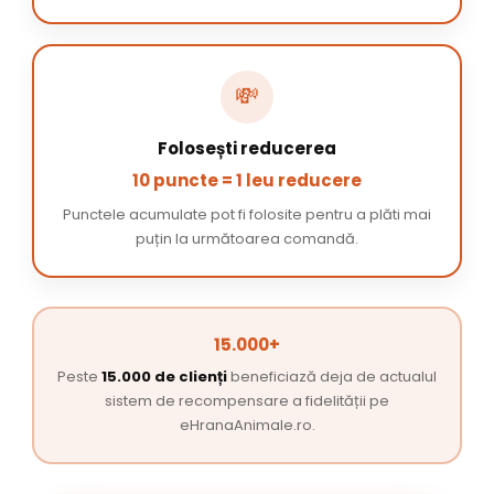
💸
Folosești reducerea
10 puncte = 1 leu reducere
Punctele acumulate pot fi folosite pentru a plăti mai
puțin la următoarea comandă.
15.000+
Peste
15.000 de clienți
beneficiază deja de actualul
sistem de recompensare a fidelității pe
eHranaAnimale.ro.