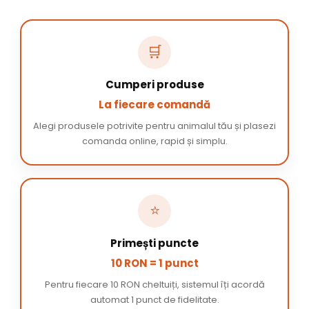
🛒
Cumperi produse
La fiecare comandă
Alegi produsele potrivite pentru animalul tău și plasezi
comanda online, rapid și simplu.
⭐
Primești puncte
10 RON = 1 punct
Pentru fiecare 10 RON cheltuiți, sistemul îți acordă
automat 1 punct de fidelitate.