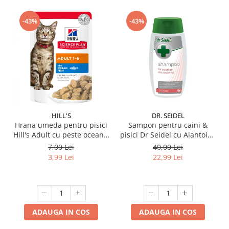
-43%
-43%
HILL'S
DR. SEIDEL
Hrana umeda pentru pisici
Sampon pentru caini &
Hill's Adult cu peste oceanic
pisici Dr Seidel cu Alantoina
85 gr
220 ml
7,00 Lei
40,00 Lei
3,99 Lei
22,99 Lei
ADAUGA IN COS
ADAUGA IN COS