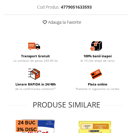
Cod Produs:
4779051633593
Adauga la Favorite
Transport Gratuit
100% banii inapoi
La comenzi de peste 249.99 lei
Ai 14 zile drept de retur
Livrare RAPIDA in 24/48h
Plata online
de la confirmarea comenzii*
Plateste in siguranta cu cardul
PRODUSE SIMILARE