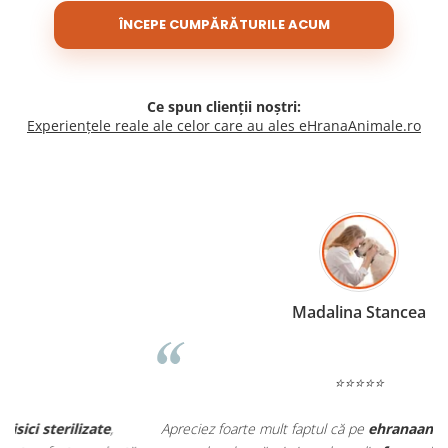
ÎNCEPE CUMPĂRĂTURILE ACUM
Ce spun clienții noștri:
Experiențele reale ale celor care au ales eHranaAnimale.ro
Madalina Stancea
⭐⭐⭐⭐⭐
Apreciez foarte mult faptul că pe
ehranaanimale.ro
găsesc nu