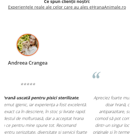
Ce spun clienții noștri:
Experiențele reale ale celor care au ales eHranaAnimale.ro
Madalina Stancea
⭐⭐⭐⭐⭐
Apreciez foarte mult faptul că pe
ehranaanimale.ro
găsesc nu
.
doar hrană, ci și produse din
farmacia veterinară
:
antiparazitare, suplimente și soluții de îngrijire. Este foarte
comod să pot comanda tot ce am nevoie pentru animalul meu
m
dintr-un singur loc. Livrarea a fost rapidă, iar produsele au fost
e
originale și în termen. Magazin serios, bine organizat și foarte util
t