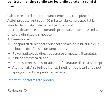
pentru a mentine ranile sau leziunile curate, la caini si
pisici.
Calitatea este cel mai important element pe care punem pret.
Astfel, produsul Antisept, 100 ml este fabricat si depozitat la
standarde ridicate. Este perfect pentru pisici!
Iubitorii de animale pot comanda produsul Antisept, 100 ml la
orice ora din zi sau din noapte.
Administrare
Indepartati cu blandete orice corp strain de la nivelul pielii cu
o bucata de tifon sau un tampon de vata.
Pulverizati solutia direct pe zona ce urmeaza a fi curatata.
A nu se amesteca cu apa.
Daca este necesar escoriatiile pot fi curatate zilnic cu AntiSept.
Atentionari: A se ferii de inghet. Tineti ferit de locuri unde pot
ajunge copiii. Doar pentru uz extern.
Informatii conformitate produs
Review-uri
(0)