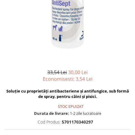
Hrana uscata
Hrana umeda
Hrana uscata caini
Hrana uscata
Hrana umeda pisici
Caine Junior
Caine Adult
Pisica Adult
Caine Senior
Pisica Junior
Oferta 2 saci
Pisica Senior
Igiena caini
Pisica Sterilizata
Ingrijire pisici
Cosmetica & produse de igiena
Covorase & Scutece
Asternut igienic
33,54 Lei
30,00 Lei
Solutii auriculare
Igiena pisici
Economisesti:
3,54
Lei
Solutii curatare
Sampoane pisici
Soluție cu proprietăți antibacteriene și antifungice, sub formă
Solutii dentare
Oferte
de spray, pentru câini și pisici.
Solutii oftalmice
Recompense pisici
STOC EPUIZAT
Oferte
Durata de livrare:
1-2 zile lucratoare
Recompense caini
Cod Produs:
5701170340297