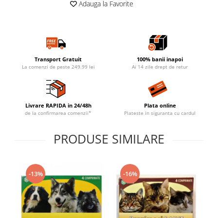
Adauga la Favorite
Transport Gratuit
100% banii inapoi
La comenzi de peste 249.99 lei
Ai 14 zile drept de retur
Livrare RAPIDA in 24/48h
Plata online
de la confirmarea comenzii*
Plateste in siguranta cu cardul
PRODUSE SIMILARE
-13%
-16%