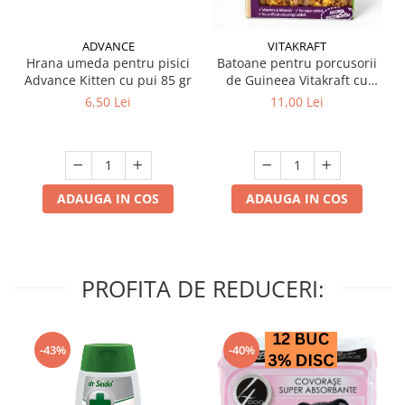
ADVANCE
VITAKRAFT
Hrana umeda pentru pisici
Batoane pentru porcusorii
Advance Kitten cu pui 85 gr
de Guineea Vitakraft cu
struguri & nuci 2 buc
6,50 Lei
11,00 Lei
ADAUGA IN COS
ADAUGA IN COS
PROFITA DE REDUCERI:
-43%
-40%