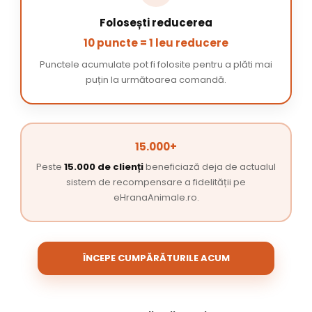
Folosești reducerea
10 puncte = 1 leu reducere
Punctele acumulate pot fi folosite pentru a plăti mai
puțin la următoarea comandă.
15.000+
Peste
15.000 de clienți
beneficiază deja de actualul
sistem de recompensare a fidelității pe
eHranaAnimale.ro.
ÎNCEPE CUMPĂRĂTURILE ACUM