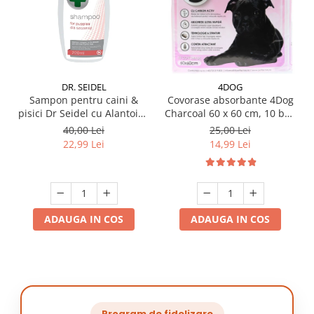
DR. SEIDEL
4DOG
Sampon pentru caini &
Covorase absorbante 4Dog
pisici Dr Seidel cu Alantoina
Charcoal 60 x 60 cm, 10 buc
220 ml
/ pachet
40,00 Lei
25,00 Lei
22,99 Lei
14,99 Lei
ADAUGA IN COS
ADAUGA IN COS
Program de fidelizare