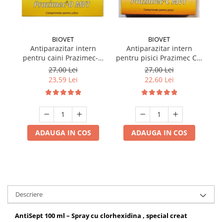
BIOVET
BIOVET
Antiparazitar intern
Antiparazitar intern
pentru caini Prazimec-D
pentru pisici Prazimec C x
MVT 4 comprimate
4 comprimate
27,00 Lei
27,00 Lei
23,59 Lei
22,60 Lei
ADAUGA IN COS
ADAUGA IN COS
Descriere
AntiSept 100 ml – Spray cu clorhexidina , special creat