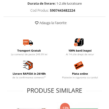
Durata de livrare:
1-2 zile lucratoare
Cod Produs:
5907443482224
Adauga la Favorite
Transport Gratuit
100% banii inapoi
La comenzi de peste 249.99 lei
Ai 14 zile drept de retur
Livrare RAPIDA in 24/48h
Plata online
de la confirmarea comenzii*
Plateste in siguranta cu cardul
PRODUSE SIMILARE
-13%