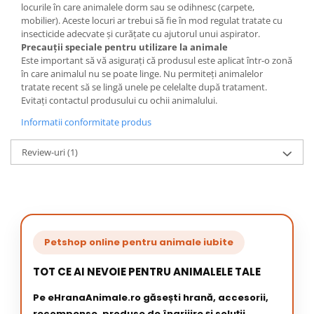
locurile în care animalele dorm sau se odihnesc (carpete,
mobilier). Aceste locuri ar trebui să fie în mod regulat tratate cu
insecticide adecvate și curățate cu ajutorul unui aspirator.
Precauții speciale pentru utilizare la animale
Este important să vă asigurați că produsul este aplicat într-o zonă
în care animalul nu se poate linge. Nu permiteți animalelor
tratate recent să se lingă unele pe celelalte după tratament.
Evitați contactul produsului cu ochii animalului.
Informatii conformitate produs
Review-uri
(1)
Petshop online pentru animale iubite
TOT CE AI NEVOIE PENTRU ANIMALELE TALE
Pe eHranaAnimale.ro găsești hrană, accesorii,
recompense, produse de îngrijire și soluții