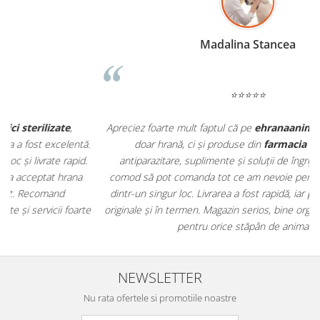
Madalina Stancea
⭐⭐⭐⭐⭐
Apreciez foarte mult faptul că pe
ehranaanimale.ro
găsesc nu
.
doar hrană, ci și produse din
farmacia veterinară
:
antiparazitare, suplimente și soluții de îngrijire. Este foarte
comod să pot comanda tot ce am nevoie pentru animalul meu
m
dintr-un singur loc. Livrarea a fost rapidă, iar produsele au fost
e
originale și în termen. Magazin serios, bine organizat și foarte util
t
pentru orice stăpân de animale.
NEWSLETTER
Nu rata ofertele si promotiile noastre