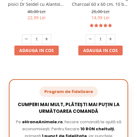
pisici Dr Seidel cu Alantoina
Charcoal 60 x 60 cm, 10 buc
220 ml
/ pachet
40,00 Lei
25,00 Lei
22,99 Lei
14,99 Lei
ADAUGA IN COS
ADAUGA IN COS
Program de fidelizare
CUMPERI MAI MULT, PLĂTEȘTI MAI PUȚIN LA
URMĂTOAREA COMANDĂ
Pe
eHranaAnimale.ro
, fiecare comandă te ajută să
economisești. Pentru fiecare
10 RON cheltuiți
,
primești
1 punct de fidelitate
, iar punctele