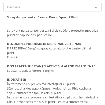
Descriere
Spray Antiparazitar Caini si Pisici, Fiprex 250 ml
Spray antiparazitar pentru caini si pisici. Ofera protectie impotriva
puricilor, capuselor si paduchilor.
DENUMIREA PRODUSULUI MEDICINAL VETERINAR
FIPREX SPRAY, 5 mg/ml, spray cutanat, soluție pentru câini și
pisici.
Fipronil
DECLARAREA SUBSTANȚEI ACTIVE ȘI A ALTOR INGREDIENTE
Substanță activă: Fipronil 5 mg/ml
INDICAȚIE (I)
În tratamentul și prevenirea infestațiilor cu purici
(Ctenocephalides spp.), căpușe (Ixodes ricinus, Rhipicephalus
spp., Dermacentor spp.) la câini și pisici.
În tratamentul și prevenirea infestațiilor cu păduchi hematofagi la
câini (Trichodectes canis) și la pisici (Fenicola subrostratns).