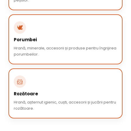
peștilor.
🕊️
Porumbei
Hrană, minerale, accesorii și produse pentru îngrijirea
porumbeilor.
🐹
Rozătoare
Hrană, așternut igienic, cuști, accesorii și jucării pentru
rozătoare.