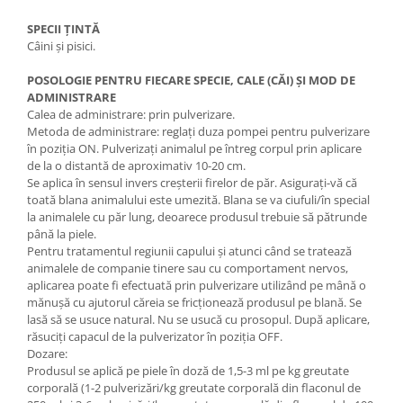
SPECII ȚINTĂ
Câini și pisici.
POSOLOGIE PENTRU FIECARE SPECIE, CALE (CĂI) ȘI MOD DE
ADMINISTRARE
Calea de administrare: prin pulverizare.
Metoda de administrare: reglați duza pompei pentru pulverizare
în poziția ON. Pulverizați animalul pe întreg corpul prin aplicare
de la o distantă de aproximativ 10-20 cm.
Se aplica în sensul invers creșterii firelor de păr. Asigurați-vă că
toată blana animalului este umezită. Blana se va ciufuli/în special
la animalele cu păr lung, deoarece produsul trebuie să pătrunde
până la piele.
Pentru tratamentul regiunii capului și atunci când se tratează
animalele de companie tinere sau cu comportament nervos,
aplicarea poate fi efectuată prin pulverizare utilizând pe mână o
mănușă cu ajutorul căreia se fricționează produsul pe blană. Se
lasă să se usuce natural. Nu se usucă cu prosopul. După aplicare,
răsuciți capacul de la pulverizator în poziția OFF.
Dozare:
Produsul se aplică pe piele în doză de 1,5-3 ml pe kg greutate
corporală (1-2 pulverizări/kg greutate corporală din flaconul de