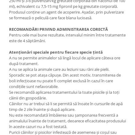
250 ml și 3-6 pulverizări/kg greutate corporală din flaconul de 100
ml), echivalent cu 7,5-15 mg fipronil pe kg greutate corporală.
Produsul conține un agent de acoperire. Așadar, prin pulverizare
se formează o peliculă care face blana lucioasă.
RECOMANDĂRI PRIVIND ADMINISTRAREA CORECTĂ
Pentru cele mai bune rezultate, intervalul minim între tratamente
este de 4 săptămâni.
Atenționări speciale pentru fiecare specie țintă
A nu se permite animalelor să lingă locul de aplicare câteva ore
după tratament.
A nu se aplica la animale care au leziuni sau răni ale pielii.
Sporadic se pot atașa căpușe. Din acest motiv, transmiterea de
boli infecțioase nu poate fi complet exclusă în cazul în care
condițiile sunt nefavorabile.
Se recomandă aplicarea tratamentului la toate pisicile și la toți
câinii din gospodărie.
Câinilor nu ar trebui să li se permită să înoate în cursurile de apă
timp de 2 zile înainte și după aplicare.
Nu este recomandată îmbăierea sau șamponarea frecventă a
animalului înainte de tratament, deoarece eficacitatea produsului
în aceste cazuri nu a fost testată.
Puricii câinilor și pisicilor infestează de asemenea și coșul sau