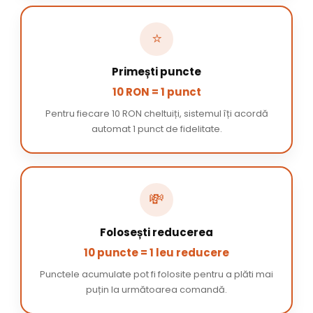
⭐
Primești puncte
10 RON = 1 punct
Pentru fiecare 10 RON cheltuiți, sistemul îți acordă
automat 1 punct de fidelitate.
💸
Folosești reducerea
10 puncte = 1 leu reducere
Punctele acumulate pot fi folosite pentru a plăti mai
puțin la următoarea comandă.