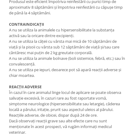
Produsul este eficient împotriva reinfestării cu purici timp de
aproximativ 8 săptămâni și împotriva reinfestării cu căpușe timp
de până la 4 săptămâni.
CONTRAINDICAȚII
A nu se utiliza la animalele cu hipersensibilitate la substanța
activă sau la oricare dintre excipienți.
A nu se utiliza la cățeii cu vârsta mai mică de 10 săptămâni de
viață și la pisoii cu vârsta sub 12 săptămâni de viață și/sau care
cântăresc mai puțin de 2 kg greutate corporală.
A nu se utiliza la animale bolnave (boli sistemice, febră, etc.) sau în
convalescență.
A nu se utiliza pe iepuri, deoarece pot să apară reacții adverse și
chiar moartea.
REACȚII ADVERSE
În cazul în care animalul linge locul de aplicare se poate observa
salivație excesivă, în cazuri rare au fost raportate vomă,
simptome neurologice (hipersensibilitate sau letargie), căderea
locală a părului, iritație, prurit sau aspectul uleios al părului.
Reacțiile adverse, de obicei, dispar după 24 de ore.
Dacă observați reacții grave sau alte efecte care nu sunt
menționate în acest prospect, vă rugăm informați medicul
veterinar.