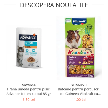
DESCOPERA NOUTATILE
ADVANCE
VITAKRAFT
Hrana umeda pentru pisici
Batoane pentru porcusorii
Advance Kitten cu pui 85 gr
de Guineea Vitakraft cu
struguri & nuci 2 buc
6,50 Lei
11,00 Lei