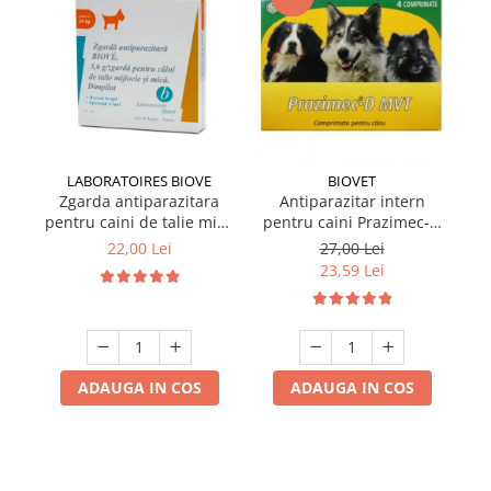
LABORATOIRES BIOVE
BIOVET
Zgarda antiparazitara
Antiparazitar intern
pentru caini de talie mica
pentru caini Prazimec-D
pe
Biove 60 cm
MVT 4 comprimate
22,00 Lei
27,00 Lei
23,59 Lei
ADAUGA IN COS
ADAUGA IN COS