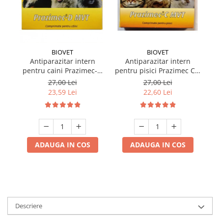
BIOVET
BIOVET
Antiparazitar intern
Antiparazitar intern
pentru caini Prazimec-D
pentru pisici Prazimec C x
MVT 4 comprimate
4 comprimate
27,00 Lei
27,00 Lei
23,59 Lei
22,60 Lei
ADAUGA IN COS
ADAUGA IN COS
Descriere