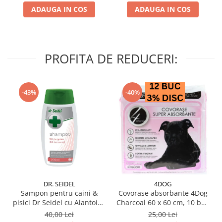
ADAUGA IN COS
ADAUGA IN COS
PROFITA DE REDUCERI:
-43%
-40%
DR. SEIDEL
4DOG
Sampon pentru caini &
Covorase absorbante 4Dog
pisici Dr Seidel cu Alantoina
Charcoal 60 x 60 cm, 10 buc
220 ml
/ pachet
40,00 Lei
25,00 Lei