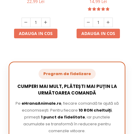
22,99 Lei
14,99 Lei
ADAUGA IN COS
ADAUGA IN COS
Program de fidelizare
CUMPERI MAI MULT, PLĂTEȘTI MAI PUȚIN LA
URMĂTOAREA COMANDĂ
Pe
eHranaAnimale.ro
, fiecare comandă te ajută să
economisești. Pentru fiecare
10 RON cheltuiți
,
primești
1 punct de fidelitate
, iar punctele
acumulate se transformă în reducere pentru
comenzile viitoare.