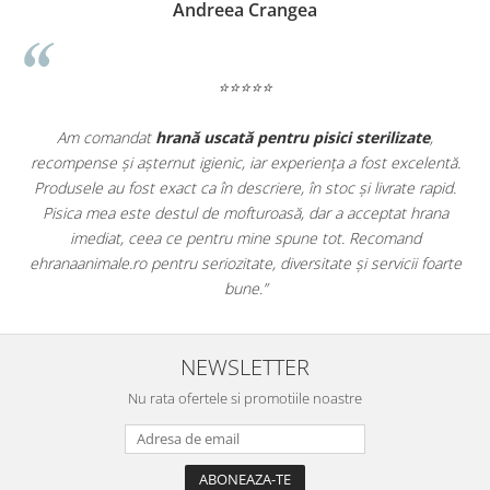
Madalina Stancea
⭐⭐⭐⭐⭐
Apreciez foarte mult faptul că pe
ehranaanimale.ro
găsesc nu
ă.
doar hrană, ci și produse din
farmacia veterinară
:
d.
antiparazitare, suplimente și soluții de îngrijire. Este foarte
comod să pot comanda tot ce am nevoie pentru animalul meu
dintr-un singur loc. Livrarea a fost rapidă, iar produsele au fost
te
originale și în termen. Magazin serios, bine organizat și foarte util
pentru orice stăpân de animale.
NEWSLETTER
Nu rata ofertele si promotiile noastre