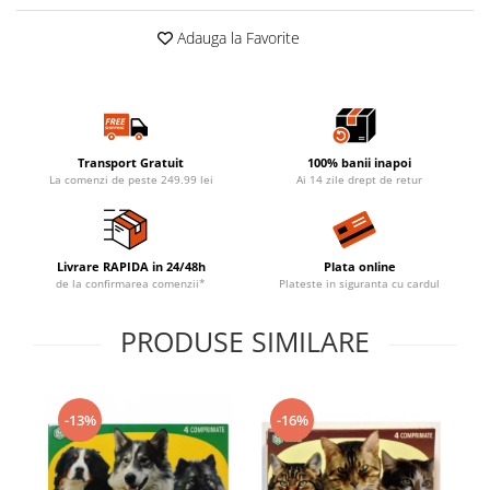
Adauga la Favorite
Transport Gratuit
100% banii inapoi
La comenzi de peste 249.99 lei
Ai 14 zile drept de retur
Livrare RAPIDA in 24/48h
Plata online
de la confirmarea comenzii*
Plateste in siguranta cu cardul
PRODUSE SIMILARE
-13%
-16%