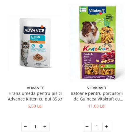
ADVANCE
VITAKRAFT
Hrana umeda pentru pisici
Batoane pentru porcusorii
Advance Kitten cu pui 85 gr
de Guineea Vitakraft cu
struguri & nuci 2 buc
6,50 Lei
11,00 Lei