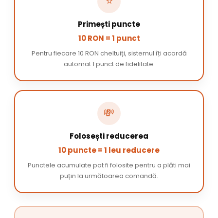
⭐
Primești puncte
10 RON = 1 punct
Pentru fiecare 10 RON cheltuiți, sistemul îți acordă
automat 1 punct de fidelitate.
💸
Folosești reducerea
10 puncte = 1 leu reducere
Punctele acumulate pot fi folosite pentru a plăti mai
puțin la următoarea comandă.